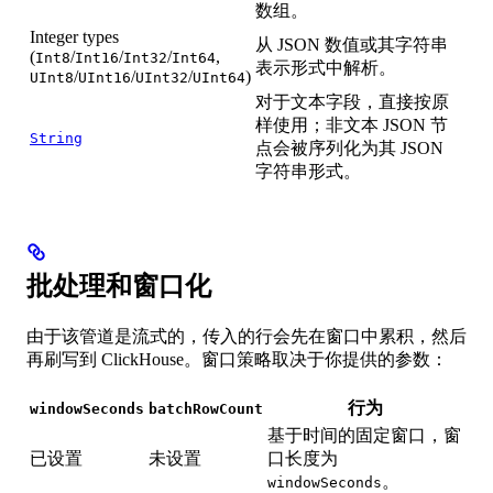
数组。
Integer types
从 JSON 数值或其字符串
(
/
/
/
,
Int8
Int16
Int32
Int64
表示形式中解析。
/
/
/
)
UInt8
UInt16
UInt32
UInt64
对于文本字段，直接按原
样使用；非文本 JSON 节
String
点会被序列化为其 JSON
字符串形式。
批处理和窗口化
由于该管道是流式的，传入的行会先在窗口中累积，然后
再刷写到 ClickHouse。窗口策略取决于你提供的参数：
行为
windowSeconds
batchRowCount
基于时间的固定窗口，窗
已设置
未设置
口长度为
。
windowSeconds