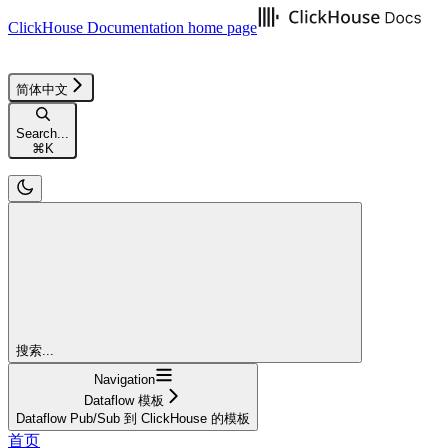
ClickHouse Documentation
home page
简体中文
Search...
⌘
K
搜索...
Navigation
Dataflow 模板
Dataflow Pub/Sub 到 ClickHouse 的模板
首页