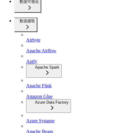
数据可视化
数据摄取
Airbyte
Apache Airflow
Apify
Apache Spark
Apache Flink
Amazon Glue
Azure Data Factory
Azure Synapse
Apache Beam