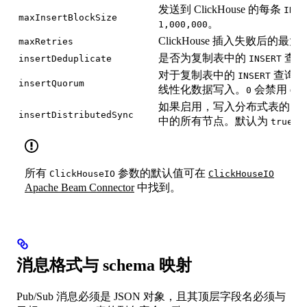
发送到 ClickHouse 的每条
INSE
maxInsertBlockSize
。
1,000,000
ClickHouse 插入失败后的
maxRetries
是否为复制表中的
查询
insertDeduplicate
INSERT
对于复制表中的
查询，
INSERT
insertQuorum
线性化数据写入。
会禁用 quo
0
如果启用，写入分布式表的
IN
insertDistributedSync
中的所有节点。默认为
。
true
所有
参数的默认值可在
ClickHouseIO
ClickHouseIO
Apache Beam Connector
中找到。
消息格式与 schema 映射
Pub/Sub 消息必须是 JSON 对象，且其顶层字段名必须与