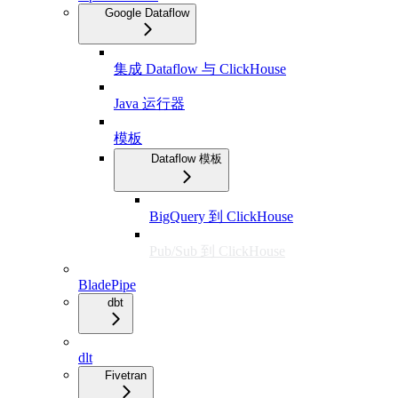
Google Dataflow
集成 Dataflow 与 ClickHouse
Java 运行器
模板
Dataflow 模板
BigQuery 到 ClickHouse
Pub/Sub 到 ClickHouse
BladePipe
dbt
dlt
Fivetran