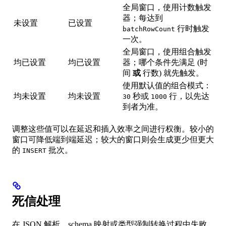
全局窗口，使用计数触发
器；每达到
未设置
已设置
行时触发
batchRowCount
一次。
全局窗口，使用组合触发
均已设置
均已设置
器；哪个条件先满足 (时
间
或
行数) 就先触发。
使用默认值的组合模式：
均未设置
均未设置
秒或
行，以先达
30
1000
到者为准。
调整这些值可以在延迟和插入效率之间进行权衡。较小的
窗口可降低端到端延迟；较大的窗口则会生成更少但更大
的
批次。
INSERT
死信处理
在 JSON 解析、schema 映射或类型强制转换过程中失败