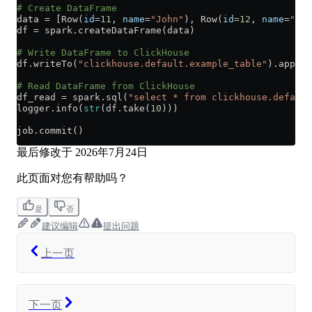
# Create DataFrame
data 
=
 [Row(
id
=
11
, 
name
=
"John"
), Row(
id
=
12
, 
name
=
"Doe
df 
=
 spark.createDataFrame(data)
# Write DataFrame to ClickHouse
df.writeTo(
"clickhouse.default.example_table"
).append
# Read DataFrame from ClickHouse
df_read 
=
 spark.sql(
"select * from clickhouse.default
logger.info(
str
(df.take(
10
)))
job.commit()
最后修改于
2026年7月24日
此页面对您有帮助吗？
是
否
建议编辑
提出问题
上一页
下一页