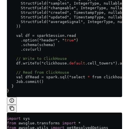
      StructField("samples", IntegerType, nullable = 
      StructField("changeable", IntegerType, nullable
      StructField("created", TimestampType, nullable 
      StructField("updated", TimestampType, nullable 
      StructField("averageSignal", IntegerType, nulla
    ))
    val df = sparkSession.read
      .option("header", "
true
")
      .schema(schema)
      .csv(url)
    // Write to ClickHouse
    df.writeTo("clickhouse.
default
.cell_towers").appe
    // Read from ClickHouse
    val dfRead = spark.sql("select
 *
 from clickhouse.
    Job.commit()
  }
}
import
 sys
from
 awsglue.transforms 
import
 *
from
 awsglue.utils 
import
 getResolvedOptions