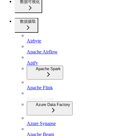
数据可视化
数据摄取
Airbyte
Apache Airflow
Apify
Apache Spark
Apache Flink
Amazon Glue
Azure Data Factory
Azure Synapse
Apache Beam