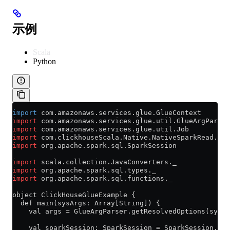
示例
Scala
Python
import
 com.amazonaws.services.glue.GlueContext
import
 com.amazonaws.services.glue.util.GlueArgParser
import
 com.amazonaws.services.glue.util.Job
import
 com.clickhouseScala.Native.NativeSparkRead.spa
import
 org.apache.spark.sql.SparkSession
import
 scala.collection.JavaConverters._
import
 org.apache.spark.sql.types._
import
 org.apache.spark.sql.functions._
object ClickHouseGlueExample {
  def main(sysArgs: Array[String]) {
    val args = GlueArgParser.getResolvedOptions(sysAr
    val sparkSession: SparkSession = SparkSession.bui