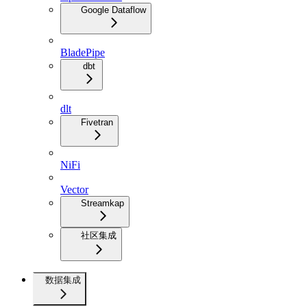
Google Dataflow
BladePipe
dbt
dlt
Fivetran
NiFi
Vector
Streamkap
社区集成
数据集成