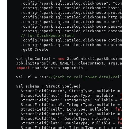
      .config("spark.sql.catalog.clickhouse", "com.cl
      .config("spark.sql.catalog.clickhouse.host", "<
      .config("spark.sql.catalog.clickhouse.protocol"
      .config("spark.sql.catalog.clickhouse.http_port
      .config("spark.sql.catalog.clickhouse.user", "
d
      .config("spark.sql.catalog.clickhouse.password"
      .config("spark.sql.catalog.clickhouse.database"
      // for ClickHouse cloud
      .config("spark.sql.catalog.clickhouse.option.ss
      .config("spark.sql.catalog.clickhouse.option.ss
      .getOrCreate
    val glueContext = 
new
 GlueContext(sparkSession.sp
    Job.init(args("JOB_NAME"), glueContext, args.asJa
    import
 sparkSession.implicits._
    val url = "s3:
//{path_to_cell_tower_data}/cell_to
    val schema = StructType(Seq(
      StructField("radio", StringType, nullable = 
fal
      StructField("mcc", IntegerType, nullable = 
fals
      StructField("net", IntegerType, nullable = 
fals
      StructField("area", IntegerType, nullable = 
fal
      StructField("cell", LongType, nullable = 
false
)
      StructField("unit", IntegerType, nullable = 
fal
      StructField("lon", DoubleType, nullable = 
false
      StructField("lat", DoubleType, nullable = 
false
      StructField("range", IntegerType, nullable = 
fa