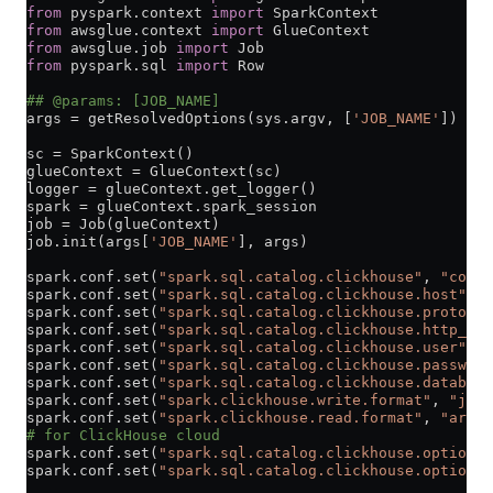
from
 pyspark.context 
import
 SparkContext
from
 awsglue.context 
import
 GlueContext
from
 awsglue.job 
import
 Job
from
 pyspark.sql 
import
 Row
## @params: [JOB_NAME]
args 
=
 getResolvedOptions(sys.argv, [
'JOB_NAME'
])
sc 
=
 SparkContext()
glueContext 
=
 GlueContext(sc)
logger 
=
 glueContext.get_logger()
spark 
=
 glueContext.spark_session
job 
=
 Job(glueContext)
job.init(args[
'JOB_NAME'
], args)
spark.conf.set(
"spark.sql.catalog.clickhouse"
, 
"com.c
spark.conf.set(
"spark.sql.catalog.clickhouse.host"
, 
"
spark.conf.set(
"spark.sql.catalog.clickhouse.protocol
spark.conf.set(
"spark.sql.catalog.clickhouse.http_por
spark.conf.set(
"spark.sql.catalog.clickhouse.user"
, 
"
spark.conf.set(
"spark.sql.catalog.clickhouse.password
spark.conf.set(
"spark.sql.catalog.clickhouse.database
spark.conf.set(
"spark.clickhouse.write.format"
, 
"json
spark.conf.set(
"spark.clickhouse.read.format"
, 
"arrow
# for ClickHouse cloud
spark.conf.set(
"spark.sql.catalog.clickhouse.option.s
spark.conf.set(
"spark.sql.catalog.clickhouse.option.s