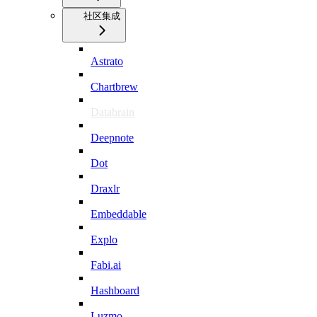
社区集成
Astrato
Chartbrew
Databrain
Deepnote
Dot
Draxlr
Embeddable
Explo
Fabi.ai
Hashboard
Luzmo