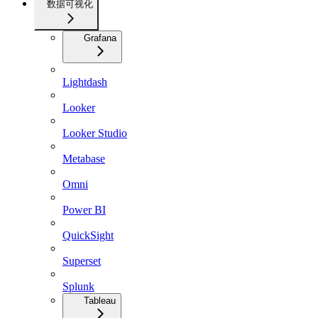
数据可视化
Grafana
Lightdash
Looker
Looker Studio
Metabase
Omni
Power BI
QuickSight
Superset
Splunk
Tableau