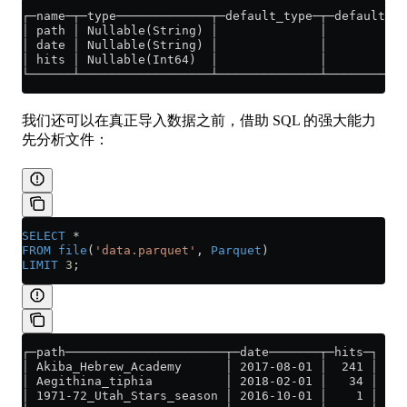
┌─name─┬─type─────────────┬─default_type─┬─default_ex
│ path │ Nullable(String) │              │           
│ date │ Nullable(String) │              │           
│ hits │ Nullable(Int64)  │              │           
└──────┴──────────────────┴──────────────┴───────────
我们还可以在真正导入数据之前，借助 SQL 的强大能力
先分析文件：
SELECT
 *
FROM
 file
(
'data.parquet'
, 
Parquet
)
LIMIT
 3
;
┌─path──────────────────────┬─date───────┬─hits─┐
│ Akiba_Hebrew_Academy      │ 2017-08-01 │  241 │
│ Aegithina_tiphia          │ 2018-02-01 │   34 │
│ 1971-72_Utah_Stars_season │ 2016-10-01 │    1 │