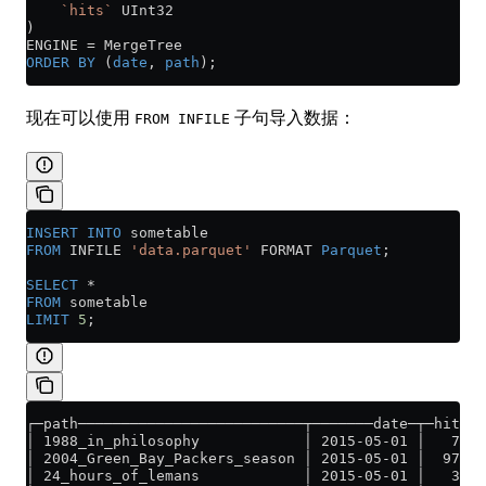
    `hits`
 UInt32
)
ENGINE 
=
 MergeTree
ORDER BY
 (
date
, 
path
);
现在可以使用
子句导入数据：
FROM INFILE
INSERT INTO
 sometable
FROM
 INFILE 
'data.parquet'
 FORMAT 
Parquet
;
SELECT
 *
FROM
 sometable
LIMIT
 5
;
┌─path──────────────────────────┬───────date─┬─hits─┐
│ 1988_in_philosophy            │ 2015-05-01 │   70 │
│ 2004_Green_Bay_Packers_season │ 2015-05-01 │  970 │
│ 24_hours_of_lemans            │ 2015-05-01 │   37 │