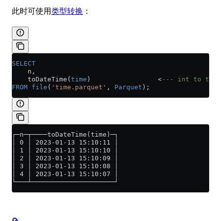
此时可使用
类型转换
：
SELECT
    n,
    toDateTime(
time
)                 
<
--- int to time
FROM
 file
(
'time.parquet'
, 
Parquet
);
┌─n─┬────toDateTime(time)─┐
│ 0 │ 2023-01-13 15:10:11 │
│ 1 │ 2023-01-13 15:10:10 │
│ 2 │ 2023-01-13 15:10:09 │
│ 3 │ 2023-01-13 15:10:08 │
│ 4 │ 2023-01-13 15:10:07 │
└───┴─────────────────────┘