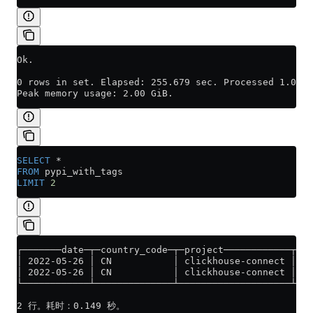
Ok.
0 rows in set. Elapsed: 255.679 sec. Processed 1.00 m
Peak memory usage: 2.00 GiB.
SELECT
 *
FROM
 pypi_with_tags
LIMIT
 2
┌───────date─┬─country_code─┬─project────────────┬─t
│ 2022-05-26 │ CN           │ clickhouse-connect │ sd
│ 2022-05-26 │ CN           │ clickhouse-connect │ sd
└────────────┴──────────────┴────────────────────┴──
2 行。耗时：0.149 秒。