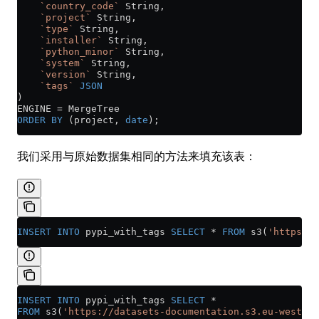
    `country_code`
 String,
    `project`
 String,
    `type`
 String,
    `installer`
 String,
    `python_minor`
 String,
    `system`
 String,
    `version`
 String,
    `tags`
 JSON
)
ENGINE 
=
 MergeTree
ORDER BY
 (project, 
date
);
我们采用与原始数据集相同的方法来填充该表：
INSERT INTO
 pypi_with_tags 
SELECT
 *
 FROM
 s3(
'https://
INSERT INTO
 pypi_with_tags 
SELECT
 *
FROM
 s3(
'https://datasets-documentation.s3.eu-west-3.