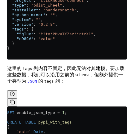
  "project"
: 
"clickhouse-connect"
,
  "type"
: 
"bdist_wheel"
,
  "installer"
: 
"bandersnatch"
,
  "python_minor"
: 
""
,
  "system"
: 
""
,
  "version"
: 
"0.2.8"
,
  "tags"
: {
    "5gTux"
: 
"f3to*PMvaTYZsz!*rtzX1"
,
    "nD8CV"
: 
"value"
  }
}
这里的
列内容不固定，因此无法对其建模。要加载
tags
这些数据，我们可以沿用之前的 schema，但额外提供一
个类型为
的
列：
JSON
tags
SET
 enable_json_type 
=
 1
;
CREATE
 TABLE
 pypi_with_tags
(
    `date`
 Date
,