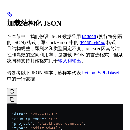
加载结构化 JSON
在本节中，我们假设 JSON 数据采用
(换行符分隔
NDJSON
的 JSON) 格式，即 ClickHouse 中的
格式，
JSONEachRow
且结构规整，即列名和类型固定不变。
因其简洁
NDJSON
性和高效的空间利用率，是加载 JSON 的首选格式，但系
统同样支持其他格式用于
输入和输出
。
请参考以下 JSON 样本，该样本代表
Python PyPI dataset
中的一行数据：
{
  "date"
: 
"2022-11-15"
,
  "country_code"
: 
"ES"
,
  "project"
: 
"clickhouse-connect"
,
  "type"
: 
"bdist_wheel"
,