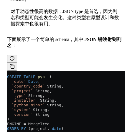
对于动态性很高的数据，JSON type 是首选，因为列
名和类型可能会发生变化。这种类型在原型设计和数
据探索中也很有用。
下面展示了一个简单的 schema，其中
JSON 键映射到列
名
：
CREATE
 TABLE
 pypi
 (
  `date`
 Date
,
  `country_code`
 String,
  `project`
 String,
  `type`
 String,
  `installer`
 String,
  `python_minor`
 String,
  `system`
 String,
  `version`
 String
)
ENGINE 
=
 MergeTree
ORDER BY
 (project, 
date
)