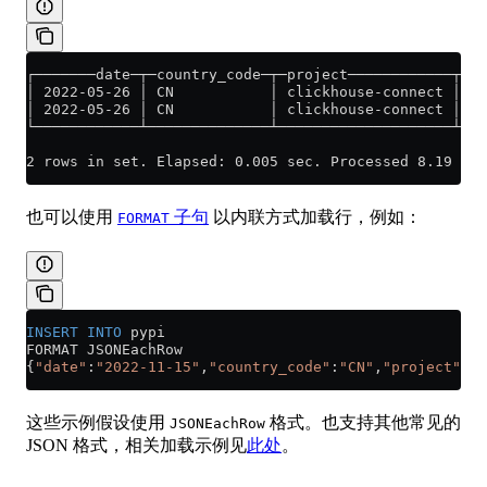
┌───────date─┬─country_code─┬─project────────────┬─ty
│ 2022-05-26 │ CN           │ clickhouse-connect │ sd
│ 2022-05-26 │ CN           │ clickhouse-connect │ sd
└────────────┴──────────────┴────────────────────┴───
2 rows in set. Elapsed: 0.005 sec. Processed 8.19 tho
也可以使用
子句
以内联方式加载行，例如：
FORMAT
INSERT INTO
 pypi
FORMAT JSONEachRow
{
"date"
:
"2022-11-15"
,
"country_code"
:
"CN"
,
"project"
:
"c
这些示例假设使用
格式。也支持其他常见的
JSONEachRow
JSON 格式，相关加载示例见
此处
。