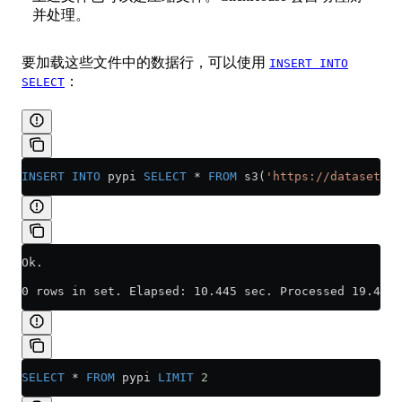
并处理。
要加载这些文件中的数据行，可以使用
INSERT INTO
：
SELECT
INSERT INTO
 pypi 
SELECT
 *
 FROM
 s3(
'https://datasets-d
Ok.
0 rows in set. Elapsed: 10.445 sec. Processed 19.49 m
SELECT
 *
 FROM
 pypi 
LIMIT
 2