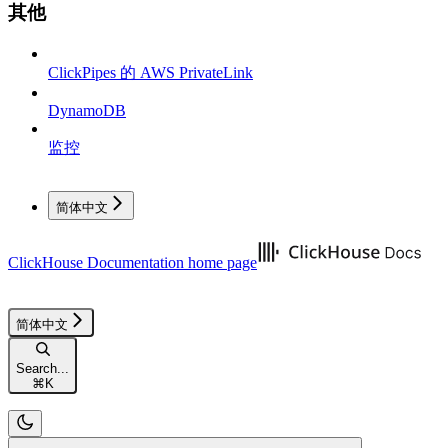
其他
ClickPipes 的 AWS PrivateLink
DynamoDB
监控
简体中文
ClickHouse Documentation
home page
简体中文
Search...
⌘
K