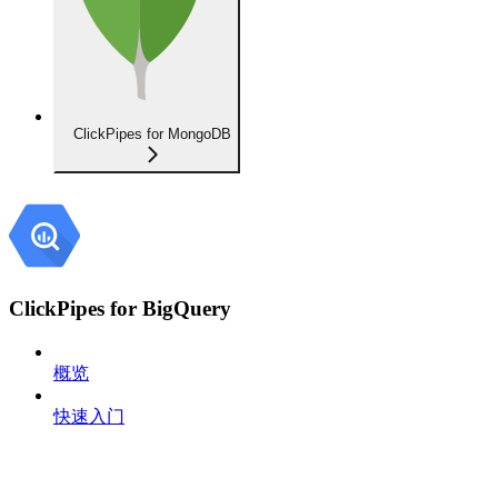
ClickPipes for MongoDB
ClickPipes for BigQuery
概览
快速入门