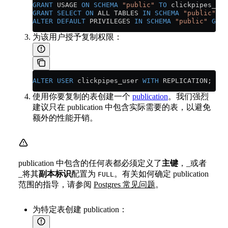
GRANT
 USAGE 
ON
 SCHEMA
 "public"
 TO
 clickpipes_use
GRANT
 SELECT
 ON
 ALL TABLES 
IN
 SCHEMA
 "public"
 TO
ALTER
 DEFAULT
 PRIVILEGES 
IN
 SCHEMA
 "public"
 GRAN
为该用户授予复制权限：
ALTER
 USER
 clickpipes_user 
WITH
 REPLICATION;
使用你要复制的表创建一个
publication
。我们强烈
建议只在 publication 中包含实际需要的表，以避免
额外的性能开销。
publication 中包含的任何表都必须定义了
主键
，_或者
_将其
副本标识
配置为
。有关如何确定 publication
FULL
范围的指导，请参阅
Postgres 常见问题
。
为特定表创建 publication：