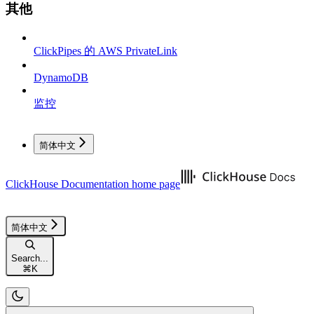
其他
ClickPipes 的 AWS PrivateLink
DynamoDB
监控
简体中文
ClickHouse Documentation
home page
简体中文
Search...
⌘
K