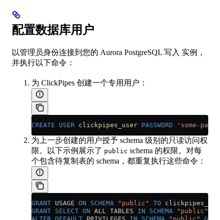
配置数据库用户
以管理员身份连接到您的 Aurora PostgreSQL 写入 实例，
并执行以下命令：
为 ClickPipes 创建一个专用用户：
CREATE
 USER
 clickpipes_user
 PASSWORD
 'some-passw
为上一步创建的用户授予 schema 级别的只读访问权
限。以下示例展示了
schema 的权限。对每
public
个包含待复制表的 schema，都重复执行这些命令：
GRANT
 USAGE 
ON
 SCHEMA
 "public"
 TO
 clickpipes_use
GRANT
 SELECT
 ON
 ALL TABLES 
IN
 SCHEMA
 "public"
 TO
ALTER
 DEFAULT
 PRIVILEGES 
IN
 SCHEMA
 "public"
 GRAN