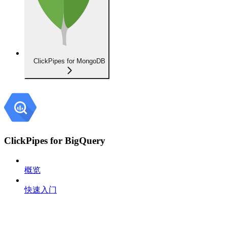
ClickPipes for MongoDB
ClickPipes for BigQuery
概览
快速入门