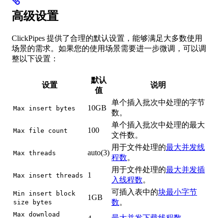
高级设置
ClickPipes 提供了合理的默认设置，能够满足大多数使用
场景的需求。如果您的使用场景需要进一步微调，可以调
整以下设置：
默认
设置
说明
值
单个插入批次中处理的字节
10GB
Max insert bytes
数。
单个插入批次中处理的最大
100
Max file count
文件数。
用于文件处理的
最大并发线
auto(3)
Max threads
程数
。
用于文件处理的
最大并发插
1
Max insert threads
入线程数
。
可插入表中的
块最小字节
Min insert block
1GB
数
。
size bytes
Max download
最大并发下载线程数
。