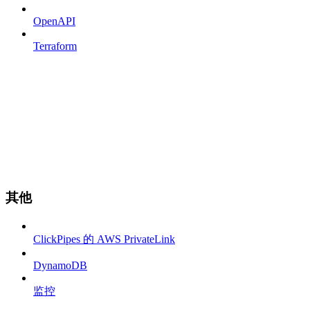
OpenAPI
Terraform
其他
ClickPipes 的 AWS PrivateLink
DynamoDB
监控