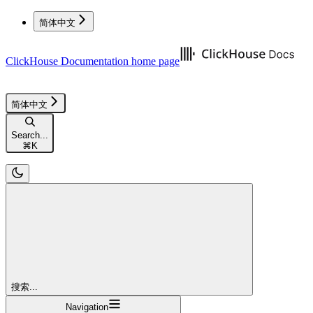
简体中文
ClickHouse Documentation
home page
简体中文
Search...
⌘
K
搜索...
Navigation