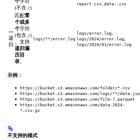
个
字符
,
report.csv
data-.csv
(不含
)
/
匹配
零
个或多
个
字符
**
,
logs/error.log
(包含
)
/
递
,
logs/**/error.log
logs/2024/error.log
。支持
归
logs/2024/01/error.log
递归遍
历目
录
。
示例：
https://bucket.s3.amazonaws.com/folder/*.csv
https://bucket.s3.amazonaws.com/logs/**/data.jso
https://bucket.s3.amazonaws.com/file-?.parquet
https://bucket.s3.amazonaws.com/data-2024-
*.csv.gz
不支持的模式