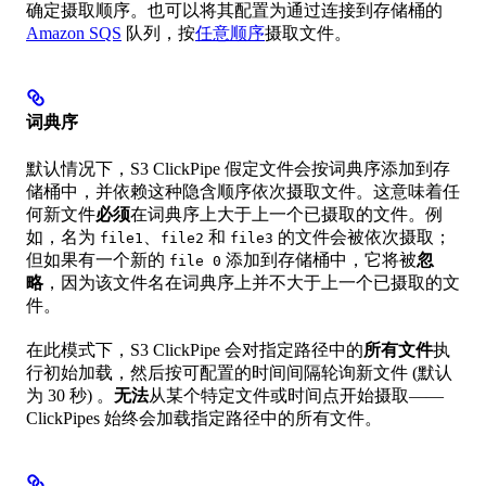
确定摄取顺序。也可以将其配置为通过连接到存储桶的
Amazon SQS
队列，按
任意顺序
摄取文件。
词典序
默认情况下，S3 ClickPipe 假定文件会按词典序添加到存
储桶中，并依赖这种隐含顺序依次摄取文件。这意味着任
何新文件
必须
在词典序上大于上一个已摄取的文件。例
如，名为
、
和
的文件会被依次摄取；
file1
file2
file3
但如果有一个新的
添加到存储桶中，它将被
忽
file 0
略
，因为该文件名在词典序上并不大于上一个已摄取的文
件。
在此模式下，S3 ClickPipe 会对指定路径中的
所有文件
执
行初始加载，然后按可配置的时间间隔轮询新文件 (默认
为 30 秒) 。
无法
从某个特定文件或时间点开始摄取——
ClickPipes 始终会加载指定路径中的所有文件。