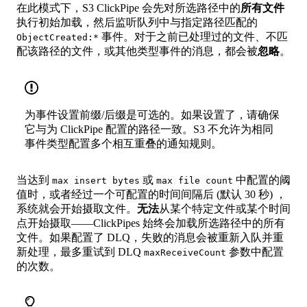
在此模式下，S3 ClickPipe 会先对所选路径中的
所有文件
执行初始加载，然后监听队列中与指定路径匹配的
事件。对于之前已处理过的文件、不匹
ObjectCreated:*
配该路径的文件，或其他类型事件的消息，都会被
忽略
。
为事件设置前缀/后缀是可选的。如果设置了，请确保
它与为 ClickPipe 配置的路径一致。S3 不允许为相同
事件类型配置多个相互重叠的通知规则。
当达到
或
中配置的阈
max insert bytes
max file count
值时，或者经过一个可配置的时间间隔后 (默认 30 秒) ，
系统就会开始摄取文件。
无法
从某个特定文件或某个时间
点开始摄取——ClickPipes 始终会加载所选路径中的所有
文件。如果配置了 DLQ，失败的消息会被重新入队并重
新处理，最多重试到 DLQ
参数中配置
maxReceiveCount
的次数。