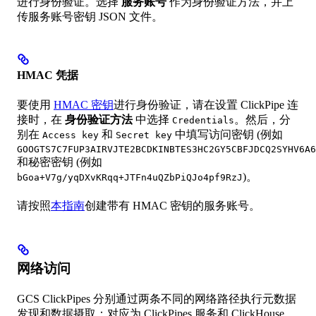
进行身份验证。选择
服务账号
作为身份验证方法，并上
传服务账号密钥 JSON 文件。
HMAC 凭据
要使用
HMAC 密钥
进行身份验证，请在设置 ClickPipe 连
接时，在
身份验证方法
中选择
。然后，分
Credentials
别在
和
中填写访问密钥 (例如
Access key
Secret key
GOOGTS7C7FUP3AIRVJTE2BCDKINBTES3HC2GY5CBFJDCQ2SYHV6A6
和秘密密钥 (例如
)。
bGoa+V7g/yqDXvKRqq+JTFn4uQZbPiQJo4pf9RzJ
请按照
本指南
创建带有 HMAC 密钥的服务账号。
网络访问
GCS ClickPipes 分别通过两条不同的网络路径执行元数据
发现和数据摄取：对应为 ClickPipes 服务和 ClickHouse