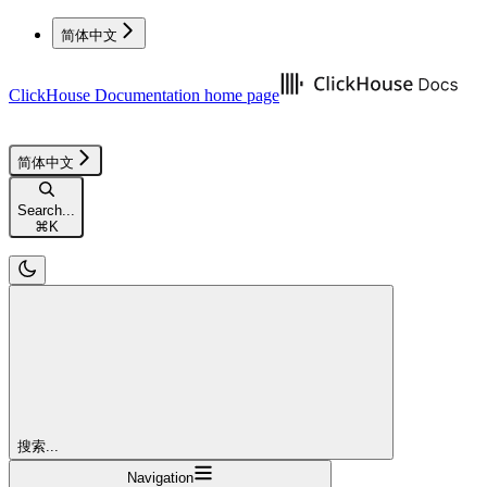
简体中文
ClickHouse Documentation
home page
简体中文
Search...
⌘
K
搜索...
Navigation