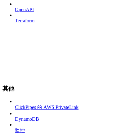
OpenAPI
Terraform
其他
ClickPipes 的 AWS PrivateLink
DynamoDB
监控