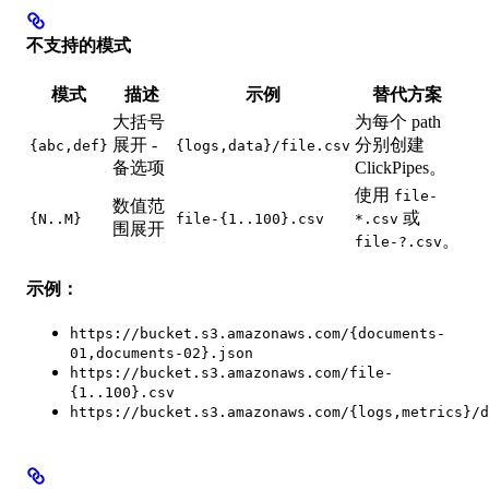
不支持的模式
模式
描述
示例
替代方案
大括号
为每个 path
展开 -
分别创建
{abc,def}
{logs,data}/file.csv
备选项
ClickPipes。
使用
file-
数值范
或
{N..M}
file-{1..100}.csv
*.csv
围展开
。
file-?.csv
示例：
https://bucket.s3.amazonaws.com/{documents-
01,documents-02}.json
https://bucket.s3.amazonaws.com/file-
{1..100}.csv
https://bucket.s3.amazonaws.com/{logs,metrics}/d