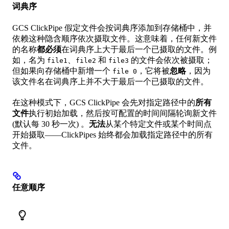
词典序
GCS ClickPipe 假定文件会按词典序添加到存储桶中，并
依赖这种隐含顺序依次摄取文件。这意味着，任何新文件
的名称
都必须
在词典序上大于最后一个已摄取的文件。例
如，名为
、
和
的文件会依次被摄取；
file1
file2
file3
但如果向存储桶中新增一个
，它将被
忽略
，因为
file 0
该文件名在词典序上并不大于最后一个已摄取的文件。
在这种模式下，GCS ClickPipe 会先对指定路径中的
所有
文件
执行初始加载，然后按可配置的时间间隔轮询新文件
(默认每 30 秒一次) 。
无法
从某个特定文件或某个时间点
开始摄取——ClickPipes 始终都会加载指定路径中的所有
文件。
任意顺序