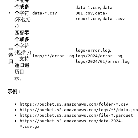
匹配
零
个或多
,
data-1.csv
data-
,
个
字符
*
data-*.csv
001.csv
data-
,
report.csv
data-.csv
(不包括
)
/
匹配
零
个或多
个
字符
**
,
logs/error.log
(包括
)
/
递
,
logs/**/error.log
logs/2024/error.log
。支持
归
logs/2024/01/error.log
递归遍
历目
录。
示例：
https://bucket.s3.amazonaws.com/folder/*.csv
https://bucket.s3.amazonaws.com/logs/**/data.jso
https://bucket.s3.amazonaws.com/file-?.parquet
https://bucket.s3.amazonaws.com/data-2024-
*.csv.gz