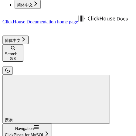
简体中文
ClickHouse Documentation
home page
简体中文
Search...
⌘
K
搜索...
Navigation
ClickPipes for MySQL