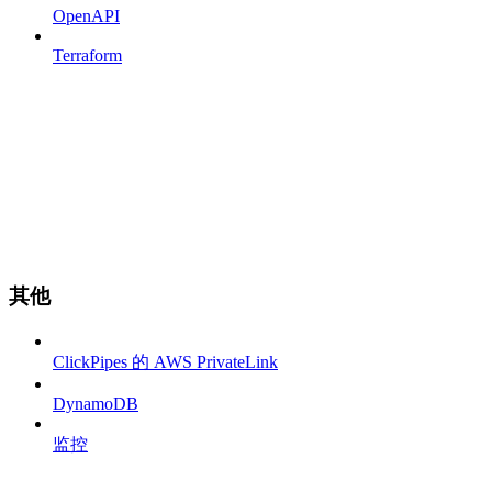
OpenAPI
Terraform
其他
ClickPipes 的 AWS PrivateLink
DynamoDB
监控