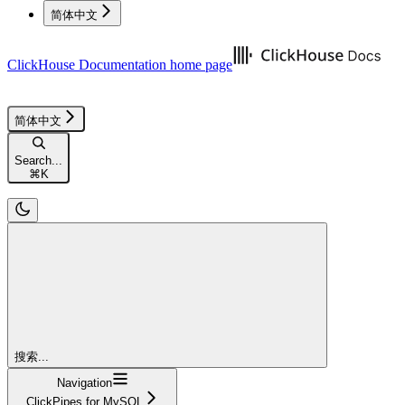
简体中文
ClickHouse Documentation
home page
简体中文
Search...
⌘
K
搜索...
Navigation
ClickPipes for MySQL