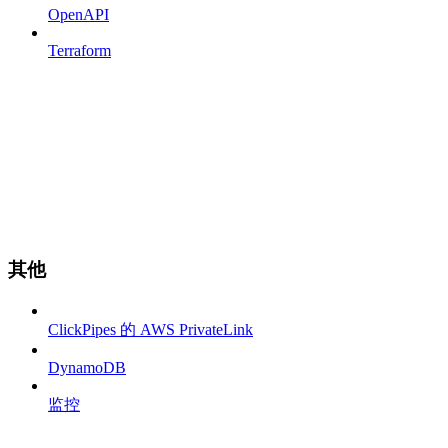
OpenAPI
Terraform
其他
ClickPipes 的 AWS PrivateLink
DynamoDB
监控