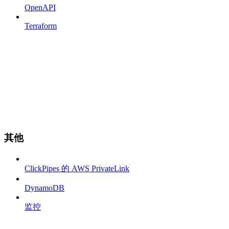
OpenAPI
Terraform
其他
ClickPipes 的 AWS PrivateLink
DynamoDB
监控