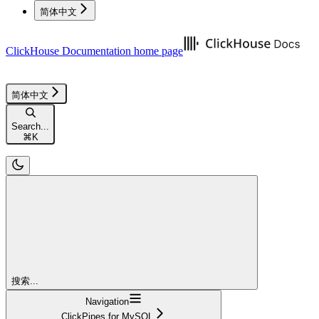
简体中文
ClickHouse Documentation
home page
简体中文
Search...
⌘
K
搜索...
Navigation
ClickPipes for MySQL