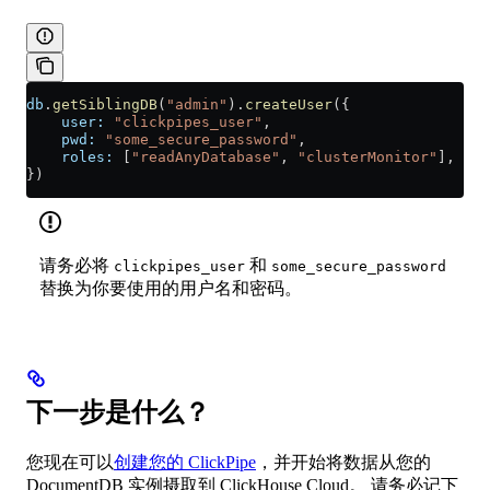
db
.
getSiblingDB
(
"admin"
).
createUser
({
    user:
 "clickpipes_user"
,
    pwd:
 "some_secure_password"
,
    roles:
 [
"readAnyDatabase"
, 
"clusterMonitor"
],
})
请务必将
和
clickpipes_user
some_secure_password
替换为你要使用的用户名和密码。
下一步是什么？
您现在可以
创建您的 ClickPipe
，并开始将数据从您的
DocumentDB 实例摄取到 ClickHouse Cloud。 请务必记下