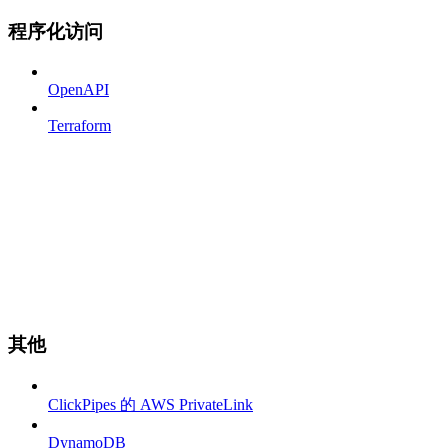
程序化访问
OpenAPI
Terraform
其他
ClickPipes 的 AWS PrivateLink
DynamoDB