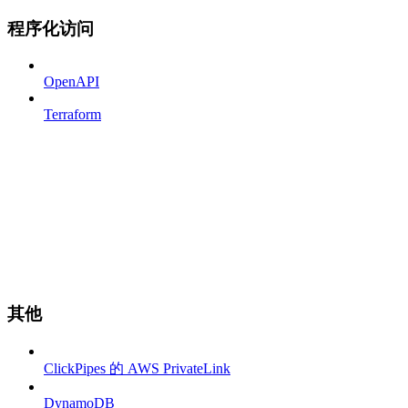
程序化访问
OpenAPI
Terraform
其他
ClickPipes 的 AWS PrivateLink
DynamoDB