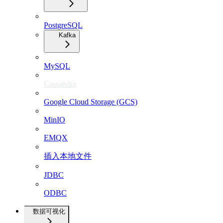
PostgreSQL
Kafka
MySQL
Cassandra
Google Cloud Storage (GCS)
MinIO
EMQX
插入本地文件
JDBC
ODBC
数据可视化