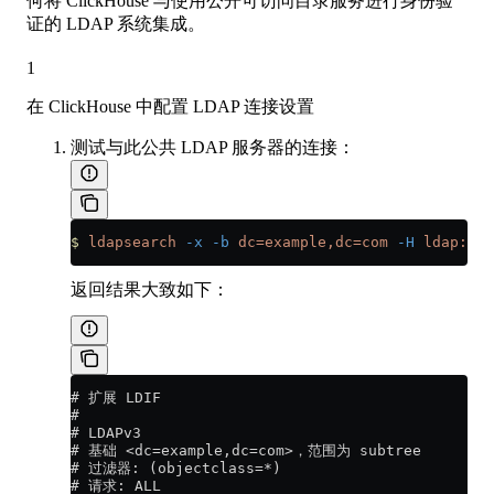
何将 ClickHouse 与使用公开可访问目录服务进行身份验
证的 LDAP 系统集成。
1
在 ClickHouse 中配置 LDAP 连接设置
测试与此公共 LDAP 服务器的连接：
$
 ldapsearch
 -x
 -b
 dc=example,dc=com
 -H
 ldap://l
返回结果大致如下：
# 扩展 LDIF
#
# LDAPv3
# 基础 <dc=example,dc=com>，范围为 subtree
# 过滤器: (objectclass=*)
# 请求: ALL