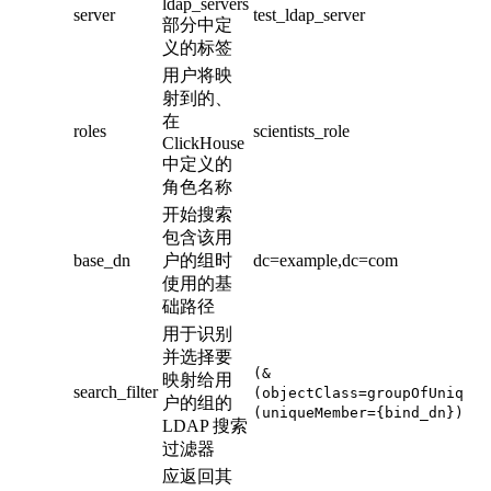
ldap_servers
server
test_ldap_server
部分中定
义的标签
用户将映
射到的、
在
roles
scientists_role
ClickHouse
中定义的
角色名称
开始搜索
包含该用
base_dn
户的组时
dc=example,dc=com
使用的基
础路径
用于识别
并选择要
(&
映射给用
search_filter
(objectClass=groupOfUniqueN
户的组的
(uniqueMember={bind_dn}))
LDAP 搜索
过滤器
应返回其