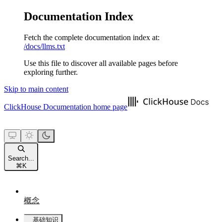
Documentation Index
Fetch the complete documentation index at:
/docs/llms.txt
Use this file to discover all available pages before
exploring further.
Skip to main content
ClickHouse Documentation
home page
Search...
⌘
K
概念
基础知识