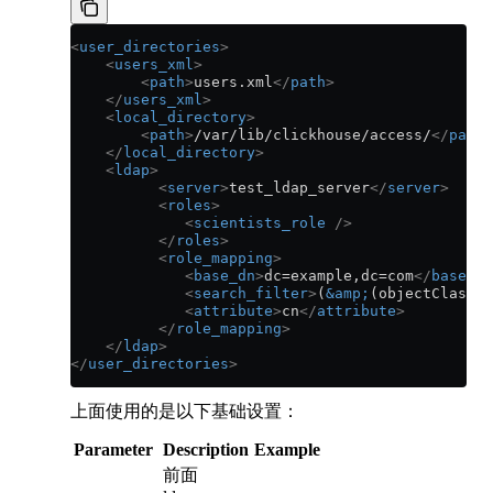
<
user_directories
>
    <
users_xml
>
        <
path
>
users.xml
</
path
>
    </
users_xml
>
    <
local_directory
>
        <
path
>
/var/lib/clickhouse/access/
</
path
>
    </
local_directory
>
    <
ldap
>
          <
server
>
test_ldap_server
</
server
>
          <
roles
>
             <
scientists_role
 />
          </
roles
>
          <
role_mapping
>
             <
base_dn
>
dc=example,dc=com
</
base_dn
             <
search_filter
>
(
&amp;
(objectClass=g
             <
attribute
>
cn
</
attribute
>
          </
role_mapping
>
    </
ldap
>
</
user_directories
>
上面使用的是以下基础设置：
Parameter
Description
Example
前面