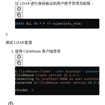
过 LDAP 进行身份验证的用户授予管理员权限：
GRANT
 ALL 
ON
 *
.
*
 TO
 scientists_role;
3
测试 LDAP 配置
使用 ClickHouse 客户端登录
$
 clickhouse-client
 --user
 einstein
 --password
 p
ClickHouse
 client
 version
 22.2.2.1.
Connecting
 to
 localhost:9000
 as
 user
 einstein.
Connected
 to
 ClickHouse
 server
 version
 22.2.2
 re
chnode1
 :
)