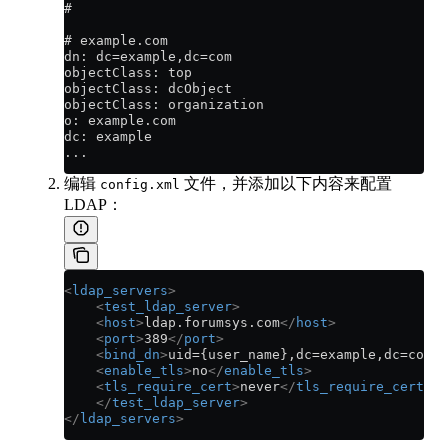
#
# example.com
dn: dc=example,dc=com
objectClass: top
objectClass: dcObject
objectClass: organization
o: example.com
dc: example
...
编辑
文件，并添加以下内容来配置
config.xml
LDAP：
<
ldap_servers
>
    <
test_ldap_server
>
    <
host
>
ldap.forumsys.com
</
host
>
    <
port
>
389
</
port
>
    <
bind_dn
>
uid={user_name},dc=example,dc=com
</
    <
enable_tls
>
no
</
enable_tls
>
    <
tls_require_cert
>
never
</
tls_require_cert
>
    </
test_ldap_server
>
</
ldap_servers
>