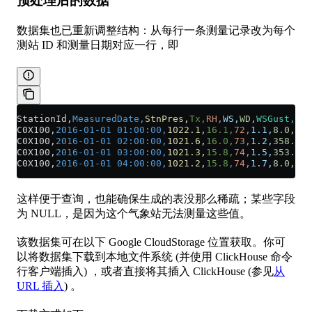
预处理后的数据
数据集也已重新调整结构：从每行一条测量记录改为每个
测站 ID 和测量日期对应一行，即
StationId,
MeasuredDate,
StnPres,
Tx,
RH,
WS,
WD,
WSGust,
WDG
C0X100,
2016-01-01 01:00:00,
1022.1,
16.1,
72,
1.1,
8.0,
,
,
,
C0X100,
2016-01-01 02:00:00,
1021.6,
16.0,
73,
1.2,
358.0,
,
C0X100,
2016-01-01 03:00:00,
1021.3,
15.8,
74,
1.5,
353.0,
,
C0X100,
2016-01-01 04:00:00,
1021.2,
15.8,
74,
1.7,
8.0,
,
,
,
这样便于查询，也能确保生成的表没那么稀疏；某些字段
为 NULL，是因为这个气象站无法测量这些值。
该数据集可在以下 Google CloudStorage 位置获取。你可
以将数据集下载到本地文件系统 (并使用 ClickHouse 命令
行客户端插入) ，或者直接将其插入 ClickHouse (参见
从
URL 插入
) 。