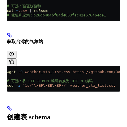
# 可选：验证校验和
cat
 *
.csv
 |
 md5sum
# 校验和应为：b26db404bf84d4063fac42e576464ce1
获取台湾的气象站
wget
 -O
 weather_sta_list.csv
 https://github.com/Raing
# 可选：将 UTF-8-BOM 编码转换为 UTF-8 编码
sed
 -i
 '1s/^\xEF\xBB\xBF//'
 weather_sta_list.csv
创建表 schema