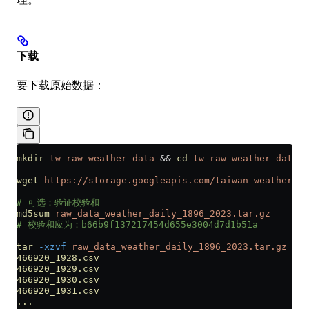
下载
要下载原始数据：
mkdir
 tw_raw_weather_data
 && 
cd
 tw_raw_weather_data
wget
 https://storage.googleapis.com/taiwan-weather-ob
# 可选：验证校验和
md5sum
 raw_data_weather_daily_1896_2023.tar.gz
# 校验和应为：b66b9f137217454d655e3004d7d1b51a
tar
 -xzvf
 raw_data_weather_daily_1896_2023.tar.gz
466920_1928.csv
466920_1929.csv
466920_1930.csv
466920_1931.csv
...