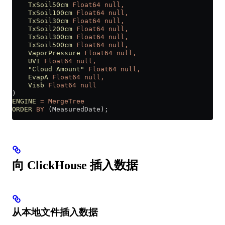
    TxSoil50cm
 Float64
 null,
    TxSoil100cm
 Float64
 null,
    TxSoil30cm
 Float64
 null,
    TxSoil200cm
 Float64
 null,
    TxSoil300cm
 Float64
 null,
    TxSoil500cm
 Float64
 null,
    VaporPressure
 Float64
 null,
    UVI
 Float64
 null,
    "Cloud Amount"
 Float64
 null,
    EvapA
 Float64
 null,
    Visb
 Float64
 null
)
ENGINE
 =
 MergeTree
ORDER
 BY
 (MeasuredDate);
向 ClickHouse 插入数据
从本地文件插入数据