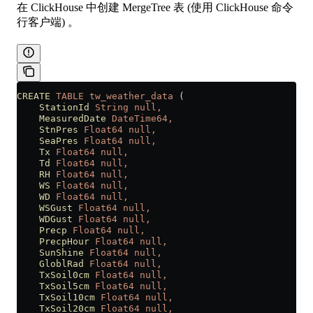
在 ClickHouse 中创建 MergeTree 表 (使用 ClickHouse 命令
行客户端) 。
CREATE
 TABLE
 tw_weather_data
 (
    StationId
 String
 null,
    MeasuredDate
 DateTime64,
    StnPres
 Float64
 null,
    SeaPres
 Float64
 null,
    Tx
 Float64
 null,
    Td
 Float64
 null,
    RH
 Float64
 null,
    WS
 Float64
 null,
    WD
 Float64
 null,
    WSGust
 Float64
 null,
    WDGust
 Float64
 null,
    Precp
 Float64
 null,
    PrecpHour
 Float64
 null,
    SunShine
 Float64
 null,
    GloblRad
 Float64
 null,
    TxSoil0cm
 Float64
 null,
    TxSoil5cm
 Float64
 null,
    TxSoil10cm
 Float64
 null,
    TxSoil20cm
 Float64
 null,