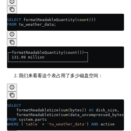
SELECT
 formatReadableQuantity(
count
())
FROM
 tw_weather_data;
┌─formatReadableQuantity(count())─┐
│ 131.99 million                  │
└─────────────────────────────────┘
我们来看看这个表占用了多少磁盘空间：
SELECT
    formatReadableSize(
sum
(bytes)) 
AS
 disk_size,
    formatReadableSize(
sum
(data_uncompressed_bytes)) 
FROM
 system
.
parts
WHERE
 (
`table`
 =
 'tw_weather_data'
) 
AND
 active