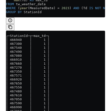
    max
(Td) 
AS
 max_td
FROM
 tw_weather_data
WHERE
 (
year
(MeasuredDate) 
=
 2023
) 
AND
 (Td 
IS NOT NULL
GROUP BY
 StationId
┌─StationId─┬─max_td─┐
│ 466940    │      1 │
│ 467300    │      1 │
│ 467540    │      1 │
│ 467490    │      1 │
│ 467080    │      1 │
│ 466910    │      1 │
│ 467660    │      1 │
│ 467270    │      1 │
│ 467350    │      1 │
│ 467571    │      1 │
│ 466920    │      1 │
│ 467650    │      1 │
│ 467550    │      1 │
│ 467480    │      1 │
│ 467610    │      1 │
│ 467050    │      1 │
│ 467590    │      1 │
│ 466990    │      1 │