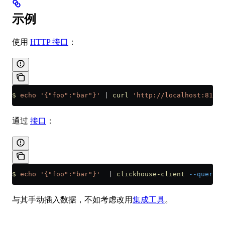
示例
使用
HTTP 接口
：
$
 echo
 '{"foo":"bar"}'
 |
 curl
 'http://localhost:8123/
通过
接口
：
$
 echo
 '{"foo":"bar"}'
  |
 clickhouse-client
 --query=
"
与其手动插入数据，不如考虑改用
集成工具
。