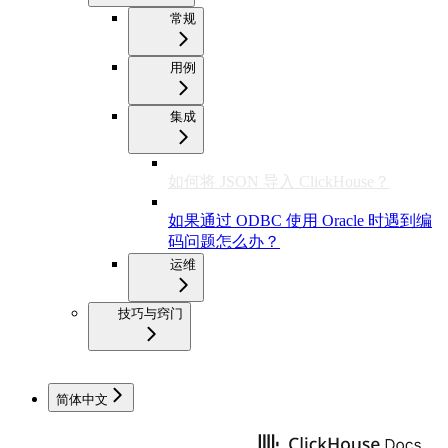
常规
用例
集成
如何将 JSON 导入 ClickHouse？
如果通过 ODBC 使用 Oracle 时遇到编
码问题怎么办？
运维
技巧与窍门
简体中文