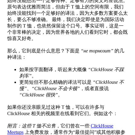
始终没能想出一个足够传神、足够有力的英文对应说法。
原句表达优雅而简洁，但由于 T 恤上的空间有限，我们
始终没能找到一个足够好的译法，因为大多数方案要么太
长，要么不够准确。 最终，我们决定即使是为国际活动
制作的 T 恤，也依然保留这个口号。事实证明，这是一
个非常棒的决定，因为世界各地的人们看到它时，都会既
惊喜又好奇。
那么，它到底是什么意思？下面是
“не тормозит”
的几
种译法：
如果按字面翻译，听起来大概像
“ClickHouse 不踩
刹车”
。
更简短但不那么精确的译法可以是
“ClickHouse 不
慢”
、
“ClickHouse 不会卡顿”
，或者直接说
“ClickHouse 很快”
。
如果你还没亲眼见过这种 T 恤，可以在许多与
ClickHouse 相关的视频里在线看到它们。例如这个：
附言：这些 T 恤不出售
，它们曾在一些
ClickHouse
Meetups
上免费发放，通常作为“最佳提问”或其他积极参