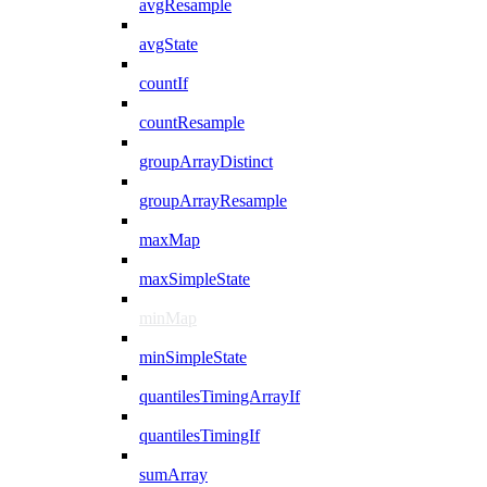
avgResample
avgState
countIf
countResample
groupArrayDistinct
groupArrayResample
maxMap
maxSimpleState
minMap
minSimpleState
quantilesTimingArrayIf
quantilesTimingIf
sumArray