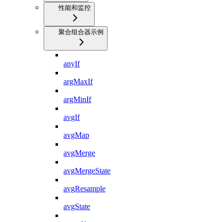
性能和监控
聚合组合器示例
anyIf
argMaxIf
argMinIf
avgIf
avgMap
avgMerge
avgMergeState
avgResample
avgState