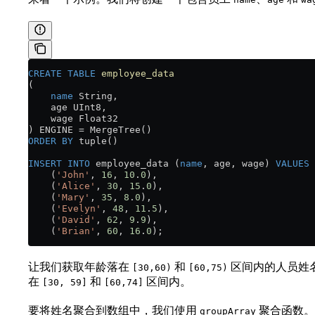
CREATE
 TABLE
 employee_data
(
    name
 String,
    age UInt8,
    wage Float32
) ENGINE 
=
 MergeTree()
ORDER BY
 tuple()
INSERT INTO
 employee_data (
name
, age, wage) 
VALUES
    (
'John'
, 
16
, 
10
.
0
),
    (
'Alice'
, 
30
, 
15
.
0
),
    (
'Mary'
, 
35
, 
8
.
0
),
    (
'Evelyn'
, 
48
, 
11
.
5
),
    (
'David'
, 
62
, 
9
.
9
),
    (
'Brian'
, 
60
, 
16
.
0
);
让我们获取年龄落在
和
区间内的人员姓
[30,60)
[60,75)
在
和
区间内。
[30, 59]
[60,74]
要将姓名聚合到数组中，我们使用
聚合函数。
groupArray