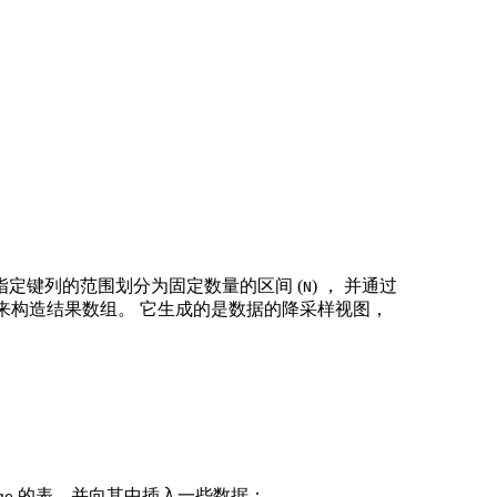
指定键列的范围划分为固定数量的区间 (
) ， 并通过
N
 来构造结果数组。 它生成的是数据的降采样视图，
的表，并向其中插入一些数据：
ge