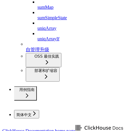
sumMap
sumSimpleState
uniqArray
uniqArrayIf
自管理升级
OSS 最佳实践
部署和扩缩容
用例指南
简体中文
ClickHouse Documentation
home page