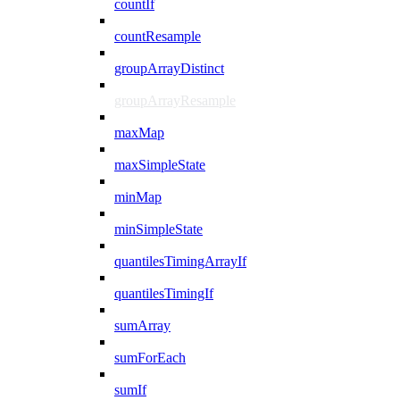
countIf
countResample
groupArrayDistinct
groupArrayResample
maxMap
maxSimpleState
minMap
minSimpleState
quantilesTimingArrayIf
quantilesTimingIf
sumArray
sumForEach
sumIf