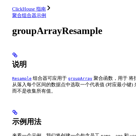
数据库
解决方案
集成
资源
ClickHouse 指南
聚合组合器示例
groupArrayResample
说明
组合器可应用于
聚合函数，用于 将
Resample
groupArray
从落入每个区间的数据点中选取一个代表值 (对应最小键)
而不是收集所有值。
示例用法
来看一个示例。我们将创建一个包含员工
、
和
name
age
wa