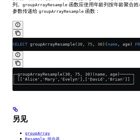
列。
函数应使用年龄列按年龄聚合姓
groupArrayResample
参数传递给
函数：
groupArrayResample
SELECT
 groupArrayResample(
30
, 
75
, 
30
)(
name
, age) 
FR
┌─groupArrayResample(30, 75, 30)(name, age)─────┐
│ [['Alice','Mary','Evelyn'],['David','Brian']] │
└───────────────────────────────────────────────┘
另见
groupArray
Resample 组合器