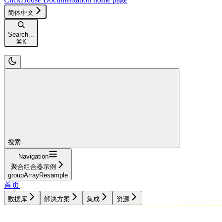
简体中文
Search...
⌘
K
搜索...
Navigation
聚合组合器示例
groupArrayResample
首页
数据库
解决方案
集成
资源