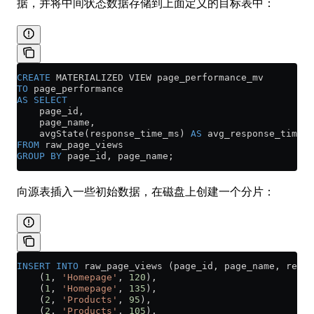
据，并将中间状态数据存储到上面定义的目标表中：
CREATE
 MATERIALIZED VIEW page_performance_mv
TO
 page_performance
AS
 SELECT
    page_id,
    page_name,
    avgState(response_time_ms) 
AS
 avg_response_time  
FROM
 raw_page_views
GROUP BY
 page_id, page_name;
向源表插入一些初始数据，在磁盘上创建一个分片：
INSERT INTO
 raw_page_views (page_id, page_name, respo
    (
1
, 
'Homepage'
, 
120
),
    (
1
, 
'Homepage'
, 
135
),
    (
2
, 
'Products'
, 
95
),
    (
2
, 
'Products'
, 
105
),