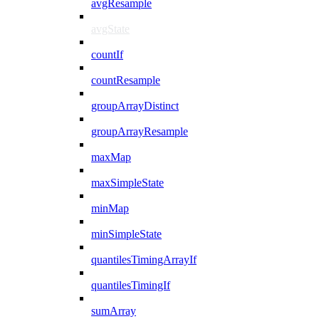
avgResample
avgState
countIf
countResample
groupArrayDistinct
groupArrayResample
maxMap
maxSimpleState
minMap
minSimpleState
quantilesTimingArrayIf
quantilesTimingIf
sumArray