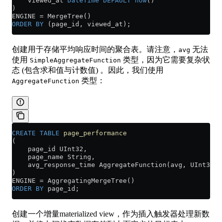
    viewed_at 
DateTime
 DEFAULT
 now
()
)
ENGINE 
=
 MergeTree()
ORDER BY
 (page_id, viewed_at);
创建用于存储平均响应时间的聚合表。请注意，
无法
avg
使用
类型，因为它需要复杂状
SimpleAggregateFunction
态 (包含求和值与计数值) 。因此，我们使用
类型：
AggregateFunction
CREATE
 TABLE
 page_performance
(
    page_id UInt32,
    page_name String,
    avg_response_time AggregateFunction(avg, UInt32) 
)
ENGINE 
=
 AggregatingMergeTree()
ORDER BY
 page_id;
创建一个增量materialized view，作为插入触发器处理新数