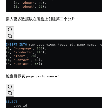
    (
3
, 
'About'
, 
80
),
    (
3
, 
'About'
, 
90
);
插入更多数据以在磁盘上创建第二个分片：
INSERT INTO
 raw_page_views (page_id, page_name, respo
(
1
, 
'Homepage'
, 
150
),
(
2
, 
'Products'
, 
110
),
(
3
, 
'About'
, 
70
),
(
4
, 
'Contact'
, 
60
),
(
4
, 
'Contact'
, 
65
);
检查目标表
：
page_performance
SELECT
    page_id,