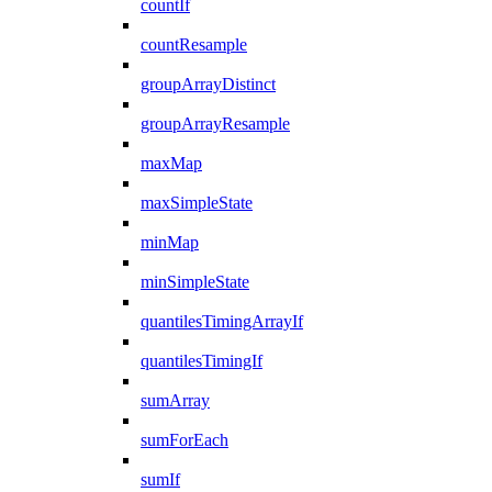
countIf
countResample
groupArrayDistinct
groupArrayResample
maxMap
maxSimpleState
minMap
minSimpleState
quantilesTimingArrayIf
quantilesTimingIf
sumArray
sumForEach
sumIf