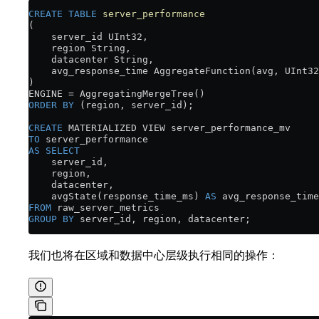
CREATE
 TABLE
 server_performance
(
    server_id UInt32,
    region String,
    datacenter String,
    avg_response_time AggregateFunction(avg, UInt32
)
ENGINE 
=
 AggregatingMergeTree()
ORDER BY
 (region, server_id);
CREATE
 MATERIALIZED VIEW server_performance_mv
TO
 server_performance
AS
 SELECT
    server_id,
    region,
    datacenter,
    avgState(response_time_ms) 
AS
 avg_response_time
FROM
 raw_server_metrics
GROUP BY
 server_id, region, datacenter;
我们也将在区域和数据中心层级执行相同的操作：