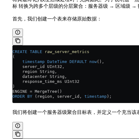
标 转换为跨多个层级的分层聚合：服务器级 → 区域级 →
首先，我们创建一个表来存储原始数据：
CREATE
 TABLE
 raw_server_metrics
(
    timestamp
 DateTime
 DEFAULT
 now
(),
    server_id UInt32,
    region String,
    datacenter String,
    response_time_ms UInt32
)
ENGINE 
=
 MergeTree()
ORDER BY
 (region, server_id, 
timestamp
);
我们将创建一个服务器级聚合目标表，并定义一个充当该表插入触发器的 In