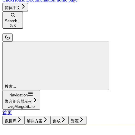
简体中文
Search...
⌘
K
搜索...
Navigation
聚合组合器示例
avgMergeState
首页
数据库
解决方案
集成
资源