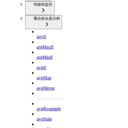
性能和监控
聚合组合器示例
anyIf
argMaxIf
argMinIf
avgIf
avgMap
avgMerge
avgMergeState
avgResample
avgState