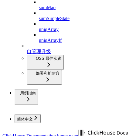
sumMap
sumSimpleState
uniqArray
uniqArrayIf
自管理升级
OSS 最佳实践
部署和扩缩容
用例指南
简体中文
ClickHouse Documentation
home page