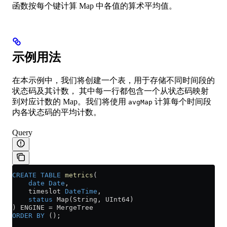
函数按每个键计算 Map 中各值的算术平均值。
示例用法
在本示例中，我们将创建一个表，用于存储不同时间段的
状态码及其计数， 其中每一行都包含一个从状态码映射
到对应计数的 Map。我们将使用
计算每个时间段
avgMap
内各状态码的平均计数。
Query
CREATE
 TABLE
 metrics
(
    date
 Date
,
    timeslot 
DateTime
,
    status
 Map(String, UInt64)
) ENGINE 
=
 MergeTree
ORDER BY
 ();