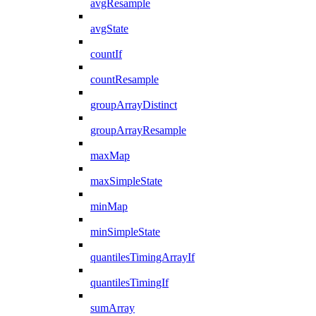
avgResample
avgState
countIf
countResample
groupArrayDistinct
groupArrayResample
maxMap
maxSimpleState
minMap
minSimpleState
quantilesTimingArrayIf
quantilesTimingIf
sumArray