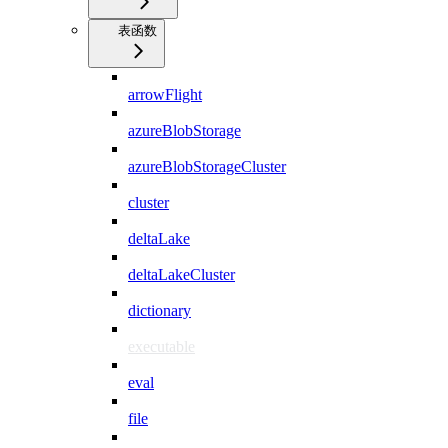
表函数
arrowFlight
azureBlobStorage
azureBlobStorageCluster
cluster
deltaLake
deltaLakeCluster
dictionary
executable
eval
file