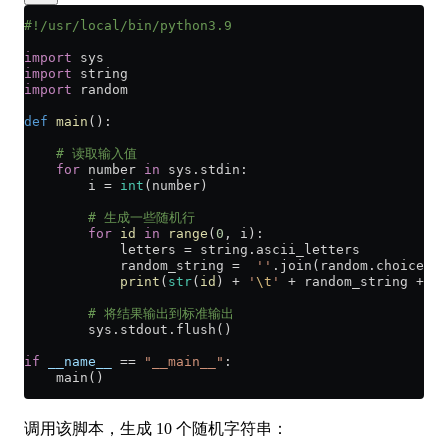
#!/usr/local/bin/python3.9
import
 sys
import
 string
import
 random
def
 main
():
    # 读取输入值
    for
 number 
in
 sys.stdin:
        i 
=
 int
(number)
        # 生成一些随机行
        for
 id
 in
 range
(
0
, i):
            letters 
=
 string.ascii_letters
            random_string 
=
  ''
.join(random.choices(l
            print
(
str
(
id
) 
+
 '
\t
'
 +
 random_string 
+
 '
\
        # 将结果输出到标准输出
        sys.stdout.flush()
if
 __name__
 ==
 "__main__"
:
    main()
调用该脚本，生成 10 个随机字符串：