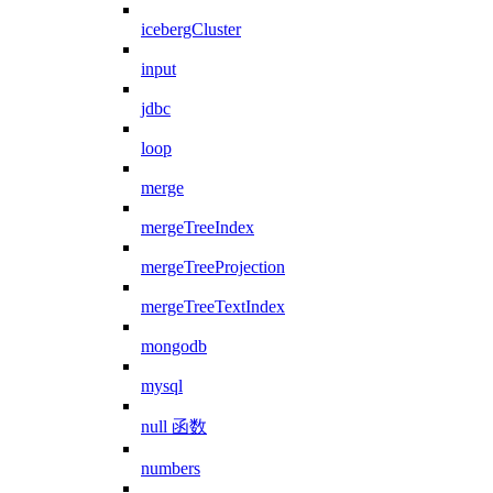
icebergCluster
input
jdbc
loop
merge
mergeTreeIndex
mergeTreeProjection
mergeTreeTextIndex
mongodb
mysql
null 函数
numbers