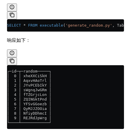
SELECT
 *
 FROM
 executable
(
'generate_random.py'
, TabSep
响应如下：
┌─id─┬─random─────┐
│  0 │ xheXXCiSkH │
│  1 │ AqxvHAoTrl │
│  2 │ JYvPCEbIkY │
│  3 │ sWgnqJwGRm │
│  4 │ fTZGrjcLon │
│  5 │ ZQINGktPnd │
│  6 │ YFSvGGoezb │
│  7 │ QyMJJZOOia │
│  8 │ NfiyDDhmcI │
│  9 │ REJRdJpWrg │
└────┴────────────┘