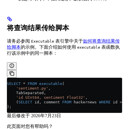
将查询结果传给脚本
请务必参阅
表引擎中关于
如何将查询结果传
Executable
给脚本
的示例。下面介绍如何使用
表函数执
executable
行该示例中的同一脚本：
SELECT
 *
 FROM
 executable
(
    'sentiment.py'
,
    TabSeparated,
    'id UInt64, sentiment Float32'
,
    (
SELECT
 id, comment 
FROM
 hackernews 
WHERE
 id 
>
 0
 
);
最后修改于
2026年7月23日
此页面对您有帮助吗？