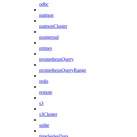
odbc
paimon
paimonCluster
postgresql
primes
prometheusQuery
prometheusQueryRange
redis
remote
s3
s3Cluster
sqlite
timeSeriesData