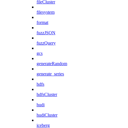
fileCluster
filesystem
format
fuzzJSON
fuzzQuery
gcs
generateRandom
generate_series
hdfs
hdfsCluster
hudi
hudiCluster
iceberg