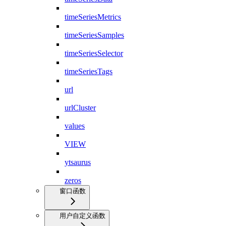
timeSeriesMetrics
timeSeriesSamples
timeSeriesSelector
timeSeriesTags
url
urlCluster
values
VIEW
ytsaurus
zeros
窗口函数
用户自定义函数