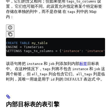
中，它们的含义相同；但如果使用
设
tags_to_columns
置， 它们也可能不同。此设置允许指定将某个特定标签
存储在单独的列中，而不是存储 在
列中的 Map
tags
内：
CREATE
 TABLE
 my_table
ENGINE 
=
 TimeSeries
SETTINGS tags_to_columns 
=
 {
'instance'
: 
'instance'
, 
'
该语句将把
和
列添加到内部
标签
目标表
instance
job
中。 在这种情况下，
列将不包含
和
这
tags
instance
job
两个标签， 但
列会包含它们。
列是临
all_tags
all_tags
时列，其唯一用途是用于
列的 DEFAULT 表达式 中。
id
内部目标表的表引擎