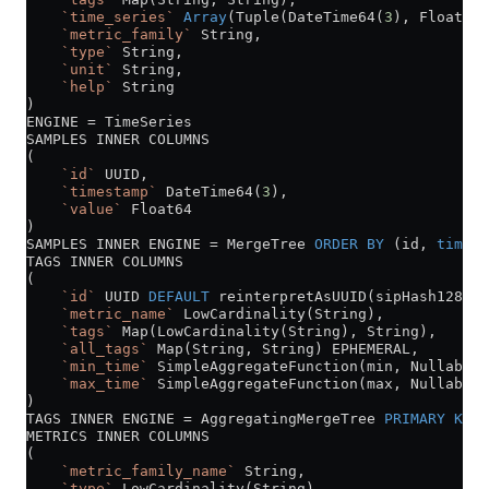
    `time_series`
 Array
(Tuple(DateTime64(
3
), Float64)
    `metric_family`
 String,
    `type`
 String,
    `unit`
 String,
    `help`
 String
)
ENGINE 
=
 TimeSeries
SAMPLES INNER COLUMNS
(
    `id`
 UUID,
    `timestamp`
 DateTime64(
3
),
    `value`
 Float64
)
SAMPLES INNER ENGINE 
=
 MergeTree 
ORDER BY
 (id, 
timest
TAGS INNER COLUMNS
(
    `id`
 UUID 
DEFAULT
 reinterpretAsUUID(sipHash128(me
    `metric_name`
 LowCardinality(String),
    `tags`
 Map(LowCardinality(String), String),
    `all_tags`
 Map(String, String) EPHEMERAL,
    `min_time`
 SimpleAggregateFunction(min, Nullable(
    `max_time`
 SimpleAggregateFunction(max, Nullable(
)
TAGS INNER ENGINE 
=
 AggregatingMergeTree 
PRIMARY KEY
 
METRICS INNER COLUMNS
(
    `metric_family_name`
 String,
    `type`
 LowCardinality(String),