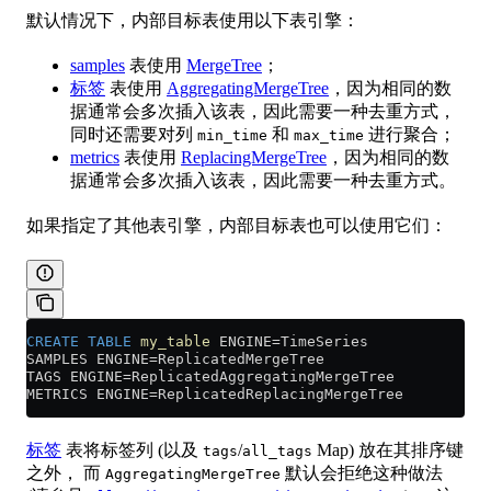
默认情况下，内部目标表使用以下表引擎：
samples
表使用
MergeTree
；
标签
表使用
AggregatingMergeTree
，因为相同的数
据通常会多次插入该表，因此需要一种去重方式，
同时还需要对列
和
进行聚合；
min_time
max_time
metrics
表使用
ReplacingMergeTree
，因为相同的数
据通常会多次插入该表，因此需要一种去重方式。
如果指定了其他表引擎，内部目标表也可以使用它们：
CREATE
 TABLE
 my_table
 ENGINE
=
TimeSeries
SAMPLES ENGINE
=
ReplicatedMergeTree
TAGS ENGINE
=
ReplicatedAggregatingMergeTree
METRICS ENGINE
=
ReplicatedReplacingMergeTree
标签
表将标签列 (以及
/
Map) 放在其排序键
tags
all_tags
之外， 而
默认会拒绝这种做法
AggregatingMergeTree