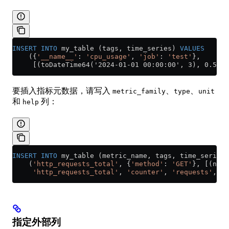
INSERT INTO
 my_table (tags, time_series) 
VALUES
    ({
'__name__'
: 
'cpu_usage'
, 
'job'
: 
'test'
},
     [(toDateTime64('2024-01-01 00:00:00', 3), 0.5)])
要插入指标元数据，请写入
、
、
metric_family
type
unit
和
列：
help
INSERT INTO
 my_table (metric_name, tags, time_series,
    (
'http_requests_total'
, {
'method'
: 
'GET'
}, [(now6
     'http_requests_total'
, 
'counter'
, 
'requests'
, 
'T
指定外部列