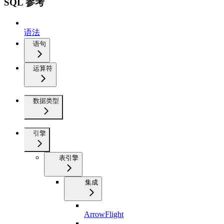
SQL 参考
语法
语句
运算符
数据类型
引擎
表引擎
集成
ArrowFlight