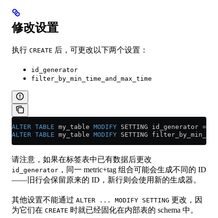
修改设置
执行
后，可更改以下两个设置：
CREATE
id_generator
filter_by_min_time_and_max_time
ALTER
 TABLE
 my_table 
MODIFY
 SETTING id_generator 
=
 's
ALTER
 TABLE
 my_table 
MODIFY
 SETTING filter_by_min_tim
请注意，如果在标签表中已有数据后更改
，同一 metric+tag 组合可能会生成不同的 ID
id_generator
——旧行会保留原来的 ID，新行则会使用新的生成器。
其他设置不能通过
更改，因
ALTER ... MODIFY SETTING
为它们在
时就已经固化在内部表的 schema 中。
CREATE