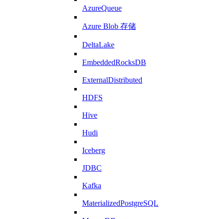
AzureQueue
Azure Blob 存储
DeltaLake
EmbeddedRocksDB
ExternalDistributed
HDFS
Hive
Hudi
Iceberg
JDBC
Kafka
MaterializedPostgreSQL