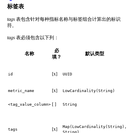
标签表
tags
表包含针对每种指标名称与标签组合计算出的标识
符。
tags
表必须包含以下列：
必
名称
默认类型
填？
a
[x]
id
UUID
匹
[x]
metric_name
LowCardinality(String)
St
St
[ ]
或
<tag_value_column>
String
Lo
Ma
Ma
Map(LowCardinality(String),
[x]
tags
St
String)