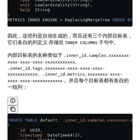
    `unit`
 LowCardinality(String),
    `help`
 String
)
METRICS INNER ENGINE 
=
 ReplacingMergeTree 
ORDER BY
 me
因此，这些列是自动生成的，而且还有三个内部目标表，
它们各自的列定义 存储在
子句中。
INNER COLUMNS
内部目标表的名称类似于
.inner_id.samples.xxxxxxxx-
、
xxxx-xxxx-xxxx-xxxxxxxxxxxx
.inner_id.tags.xxxxxxxx-xxxx-xxxx-xxxx-
、
xxxxxxxxxxxx
.inner_id.metrics.xxxxxxxx-xxxx-
， 并且每个目标表都有各自的
xxxx-xxxx-xxxxxxxxxxxx
一组列：
CREATE
 TABLE
 default
.
`.inner_id.samples.xxxxxxxx-xxxx
(
    `id`
 UUID,
    `timestamp`
 DateTime64(
3
),