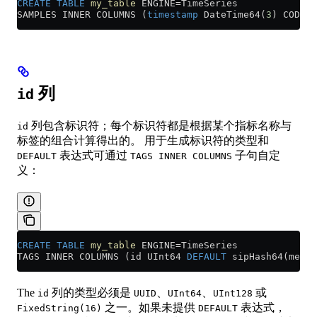
CREATE
 TABLE
 my_table
 ENGINE
=
TimeSeries
SAMPLES INNER COLUMNS (
timestamp
 DateTime64(
3
) CODEC(
列
id
列包含标识符；每个标识符都是根据某个指标名称与
id
标签的组合计算得出的。 用于生成标识符的类型和
表达式可通过
子句自定
DEFAULT
TAGS INNER COLUMNS
义：
CREATE
 TABLE
 my_table
 ENGINE
=
TimeSeries
TAGS INNER COLUMNS (id UInt64 
DEFAULT
 sipHash64(metri
The
列的类型必须是
、
、
或
id
UUID
UInt64
UInt128
之一。如果未提供
表达式，
FixedString(16)
DEFAULT