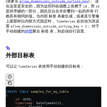
(请参见
) 。 这
allow_dimensions_outside_sorting_key
在这里是安全的，因为这些列在函数上依赖于
，而
id
id
是排序键的一部分，因此后台合并折叠到一起的所有 行
都具有相同的值。当内部 标签 表被生成，或者其引擎像
上面那样以内联方式指定时，
会自动为其设
TimeSeries
置
； 对于
allow_dimensions_outside_sorting_key = 1
手动创建的
外部
聚合 标签 表，则必须自行设置。
外部目标表
可以让
表使用手动创建的目标表：
TimeSeries
CREATE
 TABLE
 samples_for_my_table
(
    `id`
 UUID,
    `timestamp`
 DateTime64(
3
),
    `value`
 Float64