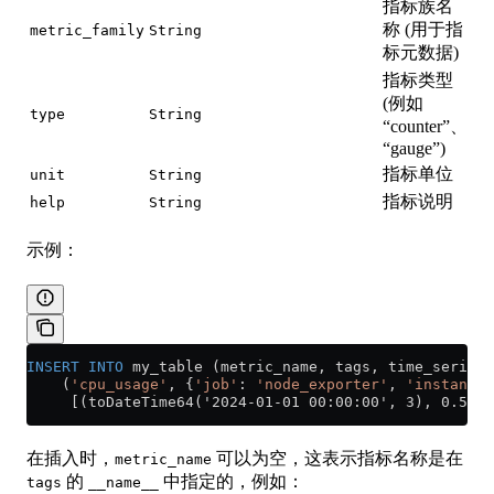
指标族名
称 (用于指
metric_family
String
标元数据)
指标类型
(例如
type
String
“counter”、
“gauge”)
指标单位
unit
String
指标说明
help
String
示例：
INSERT INTO
 my_table (metric_name, tags, time_series)
    (
'cpu_usage'
, {
'job'
: 
'node_exporter'
, 
'instance'
     [(toDateTime64('2024-01-01 00:00:00', 3), 0.5), 
在插入时，
可以为空，这表示指标名称是在
metric_name
的
中指定的，例如：
tags
__name__