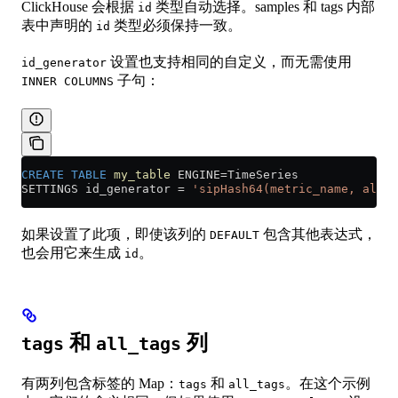
ClickHouse 会根据
类型自动选择。samples 和 tags 内部
id
表中声明的
类型必须保持一致。
id
设置也支持相同的自定义，而无需使用
id_generator
子句：
INNER COLUMNS
CREATE
 TABLE
 my_table
 ENGINE
=
TimeSeries
SETTINGS id_generator 
=
 'sipHash64(metric_name, all_t
如果设置了此项，即使该列的
包含其他表达式，
DEFAULT
也会用它来生成
。
id
和
列
tags
all_tags
有两列包含标签的 Map：
和
。在这个示例
tags
all_tags