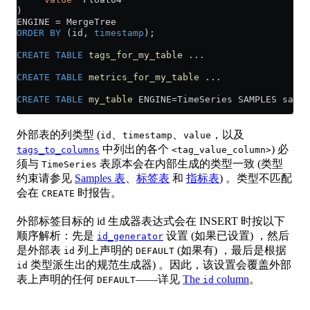
)
ENGINE 
=
 MergeTree
ORDER BY
 (id, 
timestamp
);
CREATE
 TABLE
 tags_for_my_table
 ...
CREATE
 TABLE
 metrics_for_my_table
 ...
CREATE
 TABLE
 my_table
 ENGINE
=
TimeSeries SAMPLES sampl
外部表的列类型 (
、
、
，以及
id
timestamp
value
中列出的各个
) 必
tags_to_columns
<tag_value_column>
须与
表原本会在内部生成的类型一致 (类型
TimeSeries
约束请参见
Samples 表
、
标签表
和
指标表
) 。类型不匹配
会在
时报告。
CREATE
外部标签目标的 id 生成器表达式会在 INSERT 时按以下
顺序解析：先是
设置 (如果已设置) ，然后
id_generator
是外部表
列上声明的
(如果有) ，最后是根据
id
DEFAULT
类型派生出的规范生成器) 。因此，该设置会覆盖外部
id
表上声明的任何
——详见
The
column
。
DEFAULT
id