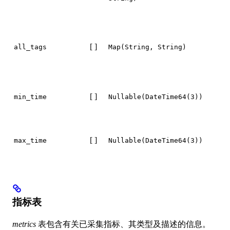
Ma
Lo
Ma
Ma
[ ]
all_tags
Map(String, String)
St
Ma
Lo
Da
[ ]
min_time
Nullable(DateTime64(3))
Nu
Da
[ ]
max_time
Nullable(DateTime64(3))
Nu
指标表
metrics
表包含有关已采集指标、其类型及描述的信息。