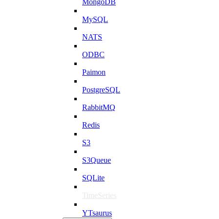
MongoDB
MySQL
NATS
ODBC
Paimon
PostgreSQL
RabbitMQ
Redis
S3
S3Queue
SQLite
TimeSeries
YTsaurus