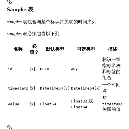
Samples 表
samples
表包含与某个标识符关联的时间序列。
samples
表必须包含以下列：
必
名称
默认类型
可选类型
描述
填？
标识一组
指标名称
[x]
any
id
UUID
和标签的
组合
一个时间
[x]
timestamp
DateTime64(3)
DateTime64(X)
点
与
或
Float32
[x]
value
Float64
timestamp
Float64
关联的值