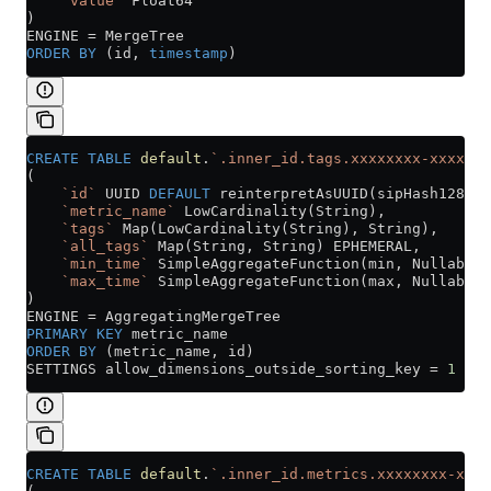
    `value`
 Float64
)
ENGINE 
=
 MergeTree
ORDER BY
 (id, 
timestamp
)
CREATE
 TABLE
 default
.
`.inner_id.tags.xxxxxxxx-xxxx-xx
(
    `id`
 UUID 
DEFAULT
 reinterpretAsUUID(sipHash128(me
    `metric_name`
 LowCardinality(String),
    `tags`
 Map(LowCardinality(String), String),
    `all_tags`
 Map(String, String) EPHEMERAL,
    `min_time`
 SimpleAggregateFunction(min, Nullable(
    `max_time`
 SimpleAggregateFunction(max, Nullable(
)
ENGINE 
=
 AggregatingMergeTree
PRIMARY KEY
 metric_name
ORDER BY
 (metric_name, id)
SETTINGS allow_dimensions_outside_sorting_key 
=
 1
CREATE
 TABLE
 default
.
`.inner_id.metrics.xxxxxxxx-xxxx