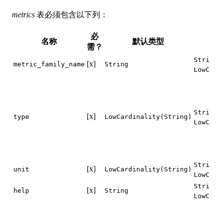
metrics
表必须包含以下列：
必
名称
默认类型
需？
String
[x]
metric_family_name
String
LowCard
String
[x]
type
LowCardinality(String)
LowCard
String
[x]
unit
LowCardinality(String)
LowCard
String
[x]
help
String
LowCard