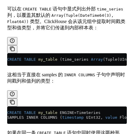
可以在
语句中显式列出外部
CREATE TABLE
time_series
列，以覆盖其默认的
Array(Tuple(DateTime64(3),
类型。ClickHouse 会从该元组中提取时间戳类
Float64))
型和值类型，并将它们传递到内部样本表：
CREATE
 TABLE
 my_table
 (time_series 
Array
(Tuple(UInt32
这相当于直接在 samples 的
子句中声明时
INNER COLUMNS
间戳列和值列的类型：
CREATE
 TABLE
 my_table
 ENGINE
=
TimeSeries
SAMPLES INNER COLUMNS (
timestamp
 UInt32, 
value
 Float3
如果在同一条
语句中同时使用这两种形
CREATE TABLE