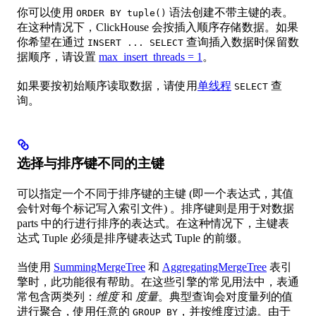
你可以使用
语法创建不带主键的表。
ORDER BY tuple()
在这种情况下，ClickHouse 会按插入顺序存储数据。如果
你希望在通过
查询插入数据时保留数
INSERT ... SELECT
据顺序，请设置
max_insert_threads = 1
。
如果要按初始顺序读取数据，请使用
单线程
查
SELECT
询。
选择与排序键不同的主键
可以指定一个不同于排序键的主键 (即一个表达式，其值
会针对每个标记写入索引文件) 。排序键则是用于对数据
parts 中的行进行排序的表达式。在这种情况下，主键表
达式 Tuple 必须是排序键表达式 Tuple 的前缀。
当使用
SummingMergeTree
和
AggregatingMergeTree
表引
擎时，此功能很有帮助。在这些引擎的常见用法中，表通
常包含两类列：
维度
和
度量
。典型查询会对度量列的值
进行聚合，使用任意的
，并按维度过滤。由于
GROUP BY