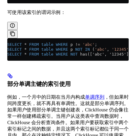
可使用该索引的谓词示例：
SELECT
 *
 FROM
 table
 WHERE
 p 
!=
 'abc'
;
SELECT
 *
 FROM
 table
 WHERE
 p 
NOT
 IN
 (
'abc'
, 
'12345'
);
SELECT
 *
 FROM
 table
 WHERE
 NOT
 has(['abc', '12345'], p
部分单调主键的索引使用
例如，一个月中的日期在当月内构成
单调序列
，但如果时
间跨度更长，就不再具有单调性。这就是部分单调序列。
如果用户使用部分单调主键创建表，ClickHouse 仍会像往
常一样创建稀疏索引。当用户从这类表中查询数据时，
ClickHouse 会分析查询条件。如果用户要获取索引中两个
索引标记之间的数据，并且这两个索引标记都位于同一个
月内，那么在这种特定情况下，ClickHouse 可以使用索