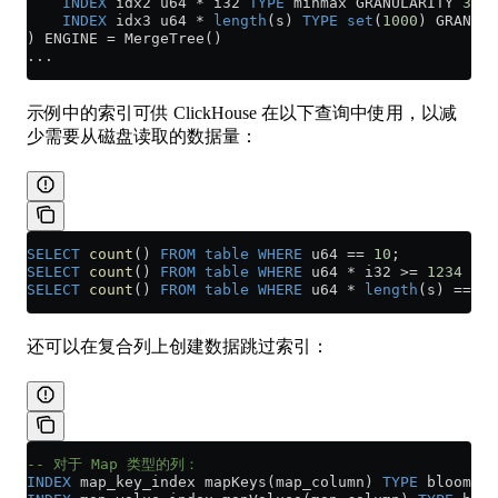
    INDEX
 idx2 u64 
*
 i32 
TYPE
 minmax GRANULARITY 
3
,
    INDEX
 idx3 u64 
*
 length
(s) 
TYPE
 set
(
1000
) GRANULA
) ENGINE 
=
 MergeTree()
...
示例中的索引可供 ClickHouse 在以下查询中使用，以减
少需要从磁盘读取的数据量：
SELECT
 count
() 
FROM
 table
 WHERE
 u64 
==
 10
;
SELECT
 count
() 
FROM
 table
 WHERE
 u64 
*
 i32 
>=
 1234
SELECT
 count
() 
FROM
 table
 WHERE
 u64 
*
 length
(s) 
==
 12
还可以在复合列上创建数据跳过索引：
-- 对于 Map 类型的列：
INDEX
 map_key_index mapKeys(map_column) 
TYPE
 bloom_fi