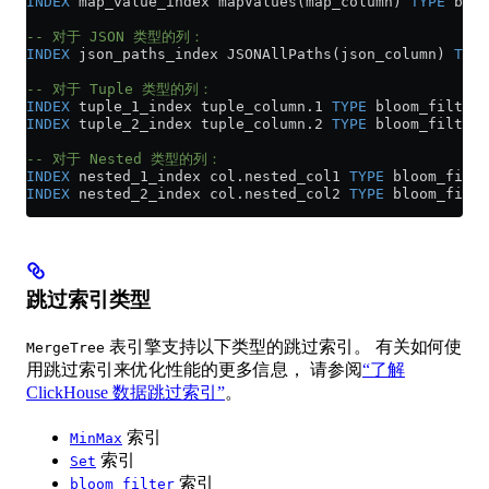
INDEX
 map_value_index mapValues(map_column) 
TYPE
 bloo
-- 对于 JSON 类型的列：
INDEX
 json_paths_index JSONAllPaths(json_column) 
TYPE
-- 对于 Tuple 类型的列：
INDEX
 tuple_1_index 
tuple_column
.
1
 TYPE
 bloom_filter
INDEX
 tuple_2_index 
tuple_column
.
2
 TYPE
 bloom_filter
-- 对于 Nested 类型的列：
INDEX
 nested_1_index 
col
.
nested_col1
 TYPE
 bloom_filte
INDEX
 nested_2_index 
col
.
nested_col2
 TYPE
 bloom_filte
跳过索引类型
表引擎支持以下类型的跳过索引。 有关如何使
MergeTree
用跳过索引来优化性能的更多信息， 请参阅
“了解
ClickHouse 数据跳过索引”
。
索引
MinMax
索引
Set
索引
bloom_filter