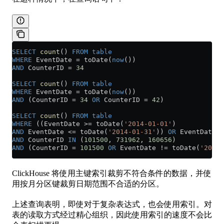
SELECT
 count
() 
FROM
 table
WHERE
 EventDate 
=
 toDate(
now
())
AND
 CounterID 
=
 34
SELECT
 count
() 
FROM
 table
WHERE
 EventDate 
=
 toDate(
now
())
AND
 (CounterID 
=
 34
 OR
 CounterID 
=
 42
)
SELECT
 count
() 
FROM
 table
WHERE
 ((EventDate 
>=
 toDate(
'2014-01-01'
)
AND
 EventDate 
<=
 toDate(
'2014-01-31'
)) 
OR
 EventDate 
=
AND
 CounterID 
IN
 (
101500
, 
731962
, 
160656
)
AND
 (CounterID 
=
 101500
 OR
 EventDate 
!=
 toDate(
'2014-
ClickHouse 将使用主键索引裁剪不符合条件的数据，并使
用按月分区键裁剪日期范围不合适的分区。
上述查询表明，即使对于复杂表达式，也会使用索引。对
表的读取方式经过精心组织，因此使用索引的速度不会比