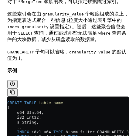
对于
家族的表，可以指定数据跳过索引。
*MergeTree
这些索引会在由
个粒度组成的块上，
granularity_value
为指定表达式聚合一些信息 (粒度大小通过表引擎中的
设置指定) 。随后，这些聚合信息会
index_granularity
用于
查询，通过跳过那些无法满足
查询条
SELECT
where
件的大块数据，减少从磁盘读取的数据量。
子句可以省略，
的默认
GRANULARITY
granularity_value
值为 1。
示例
CREATE
 TABLE
 table_name
(
    u64 UInt64,
    i32 Int32,
    s String,
    ...
    INDEX
 idx1 u64 
TYPE
 bloom_filter GRANULARITY 
3
,