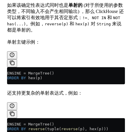
如果该确定性表达式同时也是
单射的
(对于所使用的参数
类型，不同输入不会产生相同输出) ，那么 ClickHouse 还
可以将索引有效地用于其否定形式：
、
和
!=
NOT IN
NOT
。例如，
和
对
来说
has(...)
reverse(p)
hex(p)
String
都是单射的。
单射主键示例：
ENGINE 
=
 MergeTree()
ORDER BY
 hex(p)
还支持更复杂的单射表达式，例如：
ENGINE 
=
 MergeTree()
ORDER BY
 reverse
(tuple(
reverse
(p), hex(p)))