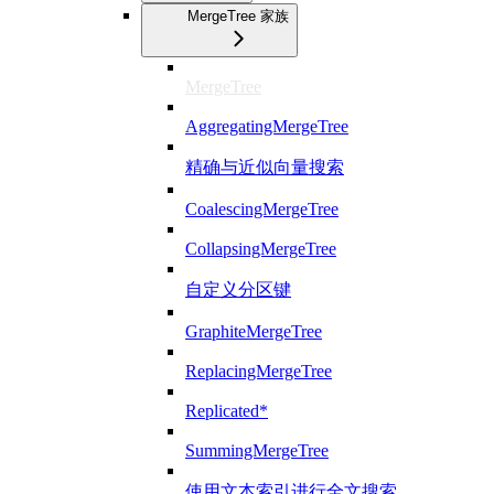
MergeTree 家族
MergeTree
AggregatingMergeTree
精确与近似向量搜索
CoalescingMergeTree
CollapsingMergeTree
自定义分区键
GraphiteMergeTree
ReplacingMergeTree
Replicated*
SummingMergeTree
使用文本索引进行全文搜索