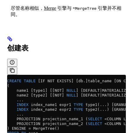
尽管名称相似，
Merge
引擎与
引擎并不相
*MergeTree
同。
创建表
CREATE
 TABLE
 [IF NOT EXISTS] [db.]table_name [ON CLUS
(
    name1 [type1] [[NOT] 
NULL
] [DEFAULT|MATERIALIZED|
    name2 [type2] [[NOT] 
NULL
] [DEFAULT|MATERIALIZED|
    ...
    INDEX
 index_name1 expr1 
TYPE
 type1(...) [GRANULAR
    INDEX
 index_name2 expr2 
TYPE
 type2(...) [GRANULAR
    ...
    PROJECTION projection_name_1 (
SELECT
 <
COLUMN LIST
    PROJECTION projection_name_2 (
SELECT
 <
COLUMN LIST
) ENGINE 
=
 MergeTree()