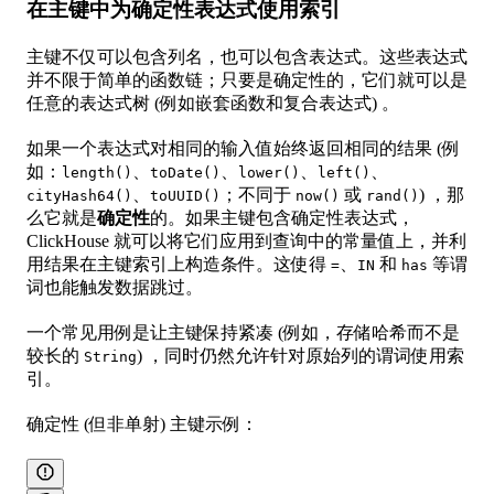
在主键中为确定性表达式使用索引
主键不仅可以包含列名，也可以包含表达式。这些表达式
并不限于简单的函数链；只要是确定性的，它们就可以是
任意的表达式树 (例如嵌套函数和复合表达式) 。
如果一个表达式对相同的输入值始终返回相同的结果 (例
如：
、
、
、
、
length()
toDate()
lower()
left()
、
；不同于
或
) ，那
cityHash64()
toUUID()
now()
rand()
么它就是
确定性
的。如果主键包含确定性表达式，
ClickHouse 就可以将它们应用到查询中的常量值上，并利
用结果在主键索引上构造条件。这使得
、
和
等谓
=
IN
has
词也能触发数据跳过。
一个常见用例是让主键保持紧凑 (例如，存储哈希而不是
较长的
) ，同时仍然允许针对原始列的谓词使用索
String
引。
确定性 (但非单射) 主键示例：