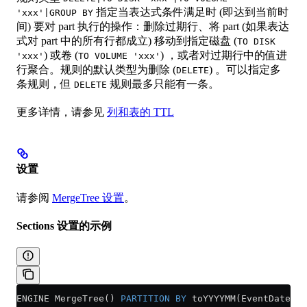
指定当表达式条件满足时 (即达到当前时
'xxx'|GROUP BY
间) 要对 part 执行的操作：删除过期行、将 part (如果表达
式对 part 中的所有行都成立) 移动到指定磁盘 (
TO DISK
) 或卷 (
) ，或者对过期行中的值进
'xxx'
TO VOLUME 'xxx'
行聚合。规则的默认类型为删除 (
) 。可以指定多
DELETE
条规则，但
规则最多只能有一条。
DELETE
更多详情，请参见
列和表的 TTL
设置
请参阅
MergeTree 设置
。
Sections 设置的示例
ENGINE MergeTree() 
PARTITION
 BY
 toYYYYMM(EventDate) 
O