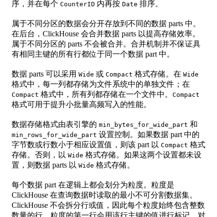
序，并在每个
内再按
排序。
CounterID
Date
属于不同分区的数据会分开存放到不同的数据 parts 中。
在后台，ClickHouse 会合并数据 parts 以提高存储效率。
属于不同分区的 parts 不会被合并。合并机制并不保证具
有相同主键的所有行都位于同一个数据 part 中。
数据 parts 可以采用
或
格式存储。在
Wide
Compact
Wide
格式中，每一列都存储为文件系统中的单独文件；在
格式中，所有列都存储在一个文件中。
Compact
Compact
格式可用于提升小批量高频写入的性能。
数据存储格式由表引擎的
和
min_bytes_for_wide_part
设置控制。如果数据 part 中的
min_rows_for_wide_part
字节数或行数小于相应设置值，则该 part 以
格式
Compact
存储。否则，以
格式存储。如果这两个设置都未设
Wide
置，则数据 parts 以
格式存储。
Wide
每个数据 part 在逻辑上都会划分为粒度。粒度是
ClickHouse 在查询数据时读取的最小不可分割数据集。
ClickHouse 不会拆分行或值，因此每个粒度始终包含整数
数量的行。粒度的第一行会用该行主键的值进行标记。对