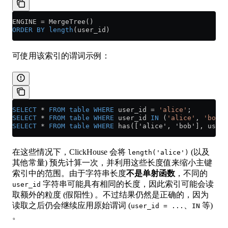
ENGINE 
=
 MergeTree()
ORDER BY
 length
(user_id)
可使用该索引的谓词示例：
SELECT
 *
 FROM
 table
 WHERE
 user_id 
=
 'alice'
;
SELECT
 *
 FROM
 table
 WHERE
 user_id 
IN
 (
'alice'
, 
'bob'
)
SELECT
 *
 FROM
 table
 WHERE
 has(['alice', 'bob'], user_
在这些情况下，ClickHouse 会将
(以及
length('alice')
其他常量) 预先计算一次，并利用这些长度值来缩小主键
索引中的范围。由于字符串长度
不是单射函数
，不同的
字符串可能具有相同的长度，因此索引可能会读
user_id
取额外的粒度 (假阳性) 。不过结果仍然是正确的，因为
读取之后仍会继续应用原始谓词 (
、
等)
user_id = ...
IN
。