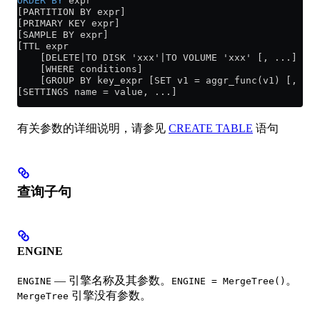
ORDER BY
 expr
[PARTITION BY expr]
[PRIMARY KEY expr]
[SAMPLE BY expr]
[TTL expr
    [DELETE|TO DISK 'xxx'|TO VOLUME 'xxx' [, ...] ]
    [WHERE conditions]
    [GROUP BY key_expr [SET v1 = aggr_func(v1) [, v2 
[SETTINGS name = value, ...]
有关参数的详细说明，请参见
CREATE TABLE
语句
查询子句
ENGINE
— 引擎名称及其参数。
。
ENGINE
ENGINE = MergeTree()
引擎没有参数。
MergeTree