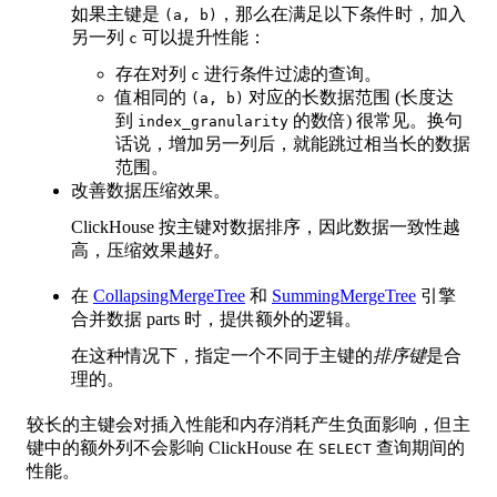
如果主键是
，那么在满足以下条件时，加入
(a, b)
另一列
可以提升性能：
c
存在对列
进行条件过滤的查询。
c
值相同的
对应的长数据范围 (长度达
(a, b)
到
的数倍) 很常见。换句
index_granularity
话说，增加另一列后，就能跳过相当长的数据
范围。
改善数据压缩效果。
ClickHouse 按主键对数据排序，因此数据一致性越
高，压缩效果越好。
在
CollapsingMergeTree
和
SummingMergeTree
引擎
合并数据 parts 时，提供额外的逻辑。
在这种情况下，指定一个不同于主键的
排序键
是合
理的。
较长的主键会对插入性能和内存消耗产生负面影响，但主
键中的额外列不会影响 ClickHouse 在
查询期间的
SELECT
性能。