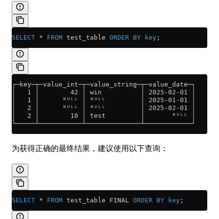
SELECT
 *
 FROM
 test_table 
ORDER BY
 key
;
┌─key─┬─value_int─┬─value_string─┬─value_date─┐
│   1 │        42 │ win          │ 2025-02-01 │
│   1 │      ᴺᵁᴸᴸ │ ᴺᵁᴸᴸ         │ 2025-01-01 │
│   2 │      ᴺᵁᴸᴸ │ ᴺᵁᴸᴸ         │ 2025-02-01 │
│   2 │        10 │ test         │       ᴺᵁᴸᴸ │
└─────┴───────────┴──────────────┴────────────┘
为获得正确的最终结果，建议使用以下查询：
SELECT
 *
 FROM
 test_table FINAL 
ORDER BY
 key
;