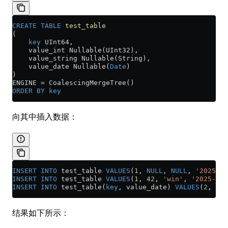
CREATE
 TABLE
 test_table
(
    key
 UInt64,
    value_int Nullable(UInt32),
    value_string Nullable(String),
    value_date Nullable(
Date
)
)
ENGINE 
=
 CoalescingMergeTree()
ORDER BY
 key
向其中插入数据：
INSERT INTO
 test_table 
VALUES
(
1
, 
NULL
, 
NULL
, 
'2025-01
INSERT INTO
 test_table 
VALUES
(
1
, 
42
, 
'win'
, 
'2025-02-
INSERT INTO
 test_table(
key
, value_date) 
VALUES
(
2
, 
'20
结果如下所示：