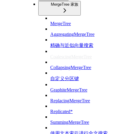
MergeTree 家族
MergeTree
AggregatingMergeTree
精确与近似向量搜索
CoalescingMergeTree
CollapsingMergeTree
自定义分区键
GraphiteMergeTree
ReplacingMergeTree
Replicated*
SummingMergeTree
使用文本索引进行全文搜索