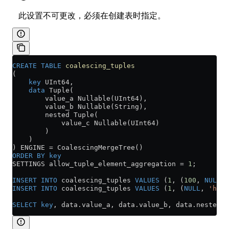
此设置不可更改，必须在创建表时指定。
CREATE
 TABLE
 coalescing_tuples
(
    key
 UInt64,
    data
 Tuple(
        value_a Nullable(UInt64),
        value_b Nullable(String),
        nested Tuple(
            value_c Nullable(UInt64)
        )
    )
) ENGINE 
=
 CoalescingMergeTree()
ORDER BY
 key
SETTINGS allow_tuple_element_aggregation 
=
 1
;
INSERT INTO
 coalescing_tuples 
VALUES
 (
1
, (
100
, 
NULL
, 
INSERT INTO
 coalescing_tuples 
VALUES
 (
1
, (
NULL
, 
'hell
SELECT
 key
, 
data
.
value_a
, 
data
.
value_b
, 
data
.
nested
.v