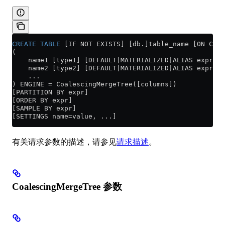
CREATE
 TABLE
 [IF NOT EXISTS] [db.]table_name [ON CLUS
(
    name1 [type1] [DEFAULT|MATERIALIZED|ALIAS expr1],
    name2 [type2] [DEFAULT|MATERIALIZED|ALIAS expr2],
    ...
) ENGINE 
=
 CoalescingMergeTree([columns])
[PARTITION BY expr]
[ORDER BY expr]
[SAMPLE BY expr]
[SETTINGS name=value, ...]
有关请求参数的描述，请参见
请求描述
。
CoalescingMergeTree 参数