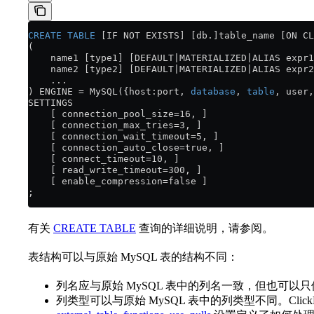
CREATE
 TABLE
 [IF NOT EXISTS] [db.]table_name [ON CL
(
    name1 [type1] [DEFAULT|MATERIALIZED|ALIAS expr1
    name2 [type2] [DEFAULT|MATERIALIZED|ALIAS expr2
    ...
) ENGINE 
=
 MySQL({host:port, 
database
, 
table
, user,
SETTINGS
    [ connection_pool_size=16, ]
    [ connection_max_tries=3, ]
    [ connection_wait_timeout=5, ]
    [ connection_auto_close=true, ]
    [ connect_timeout=10, ]
    [ read_write_timeout=300, ]
    [ enable_compression=false ]
;
有关
CREATE TABLE
查询的详细说明，请参阅。
表结构可以与原始 MySQL 表的结构不同：
列名应与原始 MySQL 表中的列名一致，但也可
列类型可以与原始 MySQL 表中的列类型不同。Click