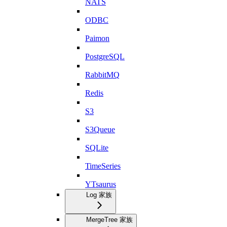
NATS
ODBC
Paimon
PostgreSQL
RabbitMQ
Redis
S3
S3Queue
SQLite
TimeSeries
YTsaurus
Log 家族
MergeTree 家族