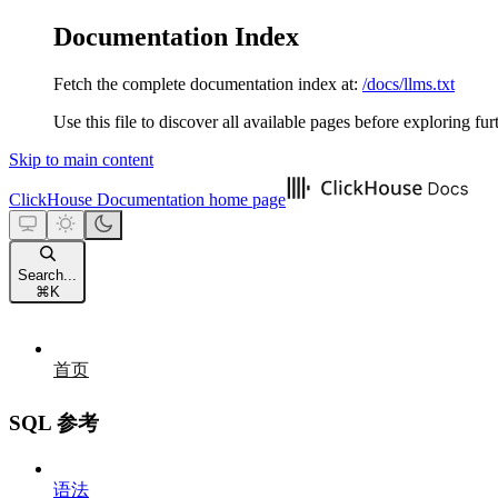
Documentation Index
Fetch the complete documentation index at:
/docs/llms.txt
Use this file to discover all available pages before exploring fur
Skip to main content
ClickHouse Documentation
home page
Search...
⌘
K
首页
SQL 参考
语法