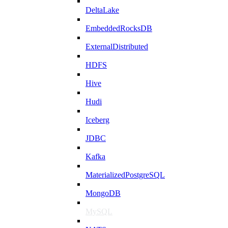
DeltaLake
EmbeddedRocksDB
ExternalDistributed
HDFS
Hive
Hudi
Iceberg
JDBC
Kafka
MaterializedPostgreSQL
MongoDB
MySQL