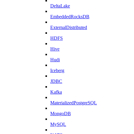
DeltaLake
EmbeddedRocksDB
ExternalDistributed
HDFS
Hive
Hudi
Iceberg
JDBC
Kafka
MaterializedPostgreSQL
MongoDB
MySQL