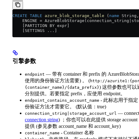
CREATE
 TABLE
 azure_blob_storage_table
 (
name
 String,
    ENGINE 
=
 AzureBlobStorage(connection_string|sto
    [PARTITION BY expr]
    [SETTINGS ...]
引擎参数
— 带有 container 和 prefix 的 AzureBlo
endpoint
使用的身份验证方法需要) 。 (
http://azurite1:{po
) 这些参数也可以通过 sto
{container_name}/{data_prefix}
分别提供。若要指定 prefix，应使用 endpoint。
- 此标志用于指定 e
endpoint_contains_account_name
份验证方法才需要它。 (默认值：true)
— connect
connection_string|storage_account_url
connection string
) ；你也可以在此提供 storage account 
提供 (参见参数 account_name 和 account_key)
- Container 名称
container_name