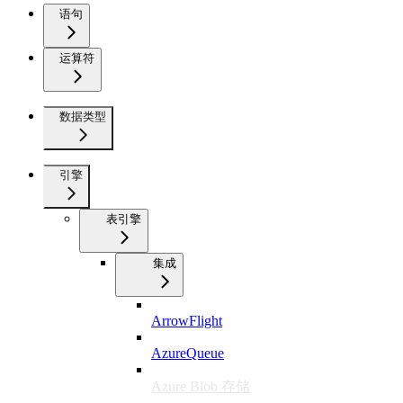
语句
运算符
数据类型
引擎
表引擎
集成
ArrowFlight
AzureQueue
Azure Blob 存储