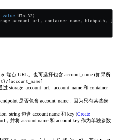
 
value
 UInt32)
rage_account_url, container_name, blobpath, [account_nam
bStorage 端点 URL。也可选择包含 account_name (如果所
rt}/[account_name]
rage_account_url、account_name 和 container
ndpoint 是否包含 account_name，因为只有某些身
ion_string 包含 account name 和 key (
Create
url，并将 account name 和 account key 作为单独参数