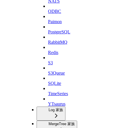
NATS
ODBC
Paimon
PostgreSQL
RabbitMQ
Redis
S3
S3Queue
SQLite
TimeSeries
YTsaurus
Log 家族
MergeTree 家族