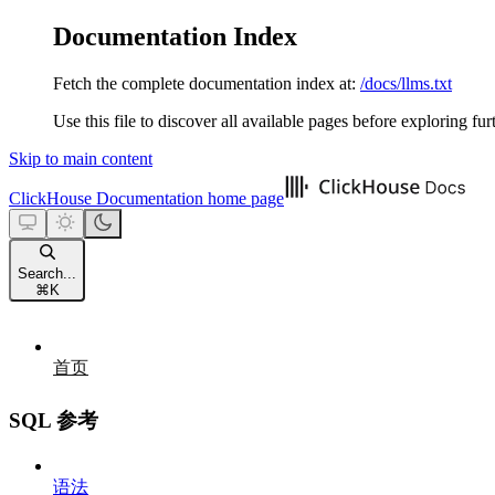
Documentation Index
Fetch the complete documentation index at:
/docs/llms.txt
Use this file to discover all available pages before exploring fur
Skip to main content
ClickHouse Documentation
home page
Search...
⌘
K
首页
SQL 参考
语法