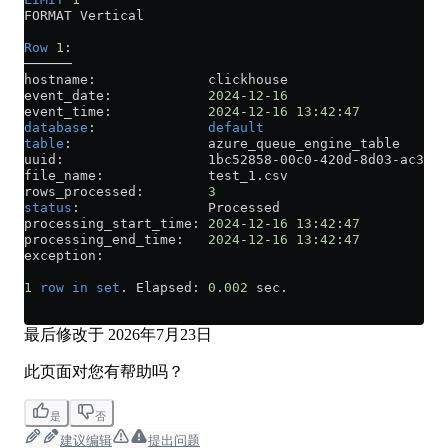
FORMAT Vertical
Row
 1
:
──────
hostname:              clickhouse
event_date:            
2024
-
12
-
16
event_time:            
2024
-
12
-
16
 13
:
42
:
47
database
:              
default
table
:                 azure_queue_engine_table
uuid:                  1bc52858
-
00c0
-
420d
-
8d03
-
ac3f18
file_name:             
test_1
.
csv
rows_processed:        
3
status
:                Processed
processing_start_time: 
2024
-
12
-
16
 13
:
42
:
47
processing_end_time:   
2024
-
12
-
16
 13
:
42
:
47
exception:
1
 row
 in
 set
. Elapsed: 
0
.
002
 sec.
最后修改于
2026年7月23日
此页面对您有帮助吗？
是
否
建议编辑
提出问题