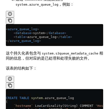
，例如：
system.azure_queue_log
<
azure_queue_log
>
    <
database
>
system
</
database
>
    <
table
>
azure_queue_log
</
table
>
</
azure_queue_log
>
这个持久化表包含与
相
system.s3queue_metadata_cache
同的信息，但对应的是已处理和处理失败的文件。
该表的结构如下：
CREATE
 TABLE
 system
.azure_queue_log
(
    `hostname`
 LowCardinality(String) COMMENT 
'Hostna