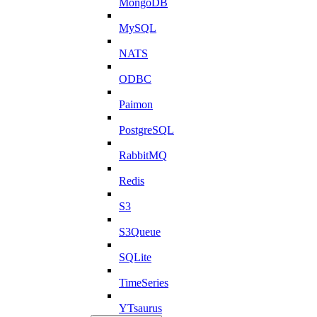
MongoDB
MySQL
NATS
ODBC
Paimon
PostgreSQL
RabbitMQ
Redis
S3
S3Queue
SQLite
TimeSeries
YTsaurus