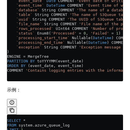
    `event_date`
 Date
 COMMENT 
'Event date of writing 
    `event_time`
 DateTime
 COMMENT 
'Event time of writ
    `database`
 String COMMENT 
'The name of a database
    `table`
 String COMMENT 
'The name of S3Queue table
    `uuid`
 String COMMENT 
'The UUID of S3Queue table'
    `file_name`
 String COMMENT 
'File name of the proc
    `rows_processed`
 UInt64 COMMENT 
'Number of proces
    `status`
 Enum8(
'Processed'
 =
 0
, 
'Failed'
 =
 1
) COM
    `processing_start_time`
 Nullable(
DateTime
) COMMEN
    `processing_end_time`
 Nullable(
DateTime
) COMMENT 
    `exception`
 String COMMENT 
'Exception message if 
)
ENGINE 
=
 MergeTree
PARTITION
 BY
 toYYYYMM(event_date)
ORDER BY
 (event_date, event_time)
COMMENT 
'Contains logging entries with the informatio
示例：
SELECT
 *
FROM
 system
.
azure_queue_log
LIMIT
 1