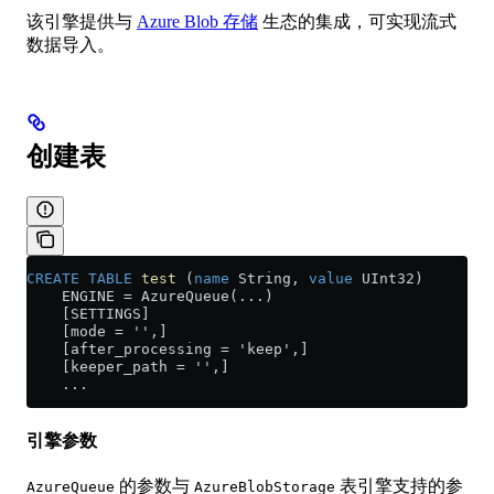
该引擎提供与
Azure Blob 存储
生态的集成，可实现流式
数据导入。
创建表
CREATE
 TABLE
 test
 (
name
 String, 
value
 UInt32)
    ENGINE 
=
 AzureQueue(...)
    [SETTINGS]
    [mode = '',]
    [after_processing = 'keep',]
    [keeper_path = '',]
    ...
引擎参数
的参数与
表引擎支持的参
AzureQueue
AzureBlobStorage