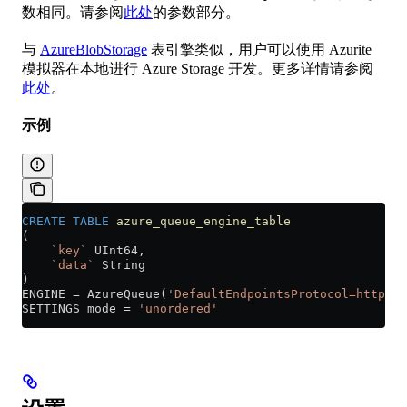
数相同。请参阅
此处
的参数部分。
与
AzureBlobStorage
表引擎类似，用户可以使用 Azurite
模拟器在本地进行 Azure Storage 开发。更多详情请参阅
此处
。
示例
CREATE
 TABLE
 azure_queue_engine_table
(
    `key`
 UInt64,
    `data`
 String
)
ENGINE 
=
 AzureQueue(
'DefaultEndpointsProtocol=http;Ac
SETTINGS mode 
=
 'unordered'