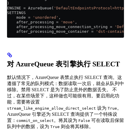
)
ENGINE 
=
 AzureQueue(
'DefaultEndpointsProtocol=http;Ac
SETTINGS
    mode 
=
 'unordered'
,
    after_processing 
=
 'move'
,
    after_processing_move_connection_string 
=
 'Defaul
    after_processing_move_container 
=
 'dst-container'
对 AzureQueue 表引擎执行 SELECT
默认情况下，AzureQueue 表禁止执行 SELECT 查询。这
遵循了常见的队列模式：数据读取一次后，就会从队列中
移除。禁用 SELECT 是为了防止意外的数据丢失。 不
过，在某些场景下，这样做也可能很有用。要启用此功
能，需要将设置
设为
。
stream_like_engine_allow_direct_select
True
AzureQueue 引擎还为 SELECT 查询提供了一个特殊设
置：
。将其设为
可在读取后保留
commit_on_select
False
队列中的数据，设为
则会将其移除。
True