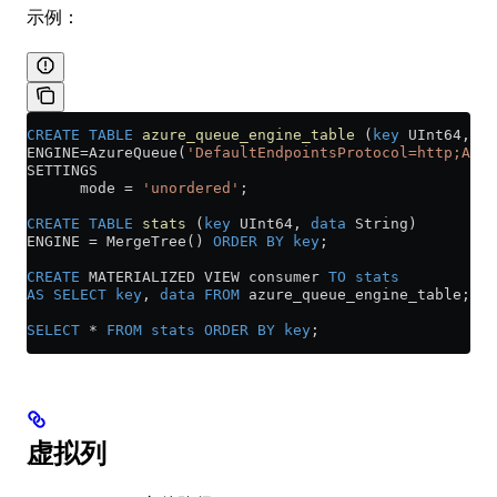
示例：
CREATE
 TABLE
 azure_queue_engine_table
 (
key
 UInt64, 
da
ENGINE
=
AzureQueue(
'DefaultEndpointsProtocol=http;Acco
SETTINGS
      mode 
=
 'unordered'
;
CREATE
 TABLE
 stats
 (
key
 UInt64, 
data
 String)
ENGINE 
=
 MergeTree() 
ORDER BY
 key
;
CREATE
 MATERIALIZED VIEW consumer 
TO
 stats
AS
 SELECT
 key
, 
data
 FROM
 azure_queue_engine_table;
SELECT
 *
 FROM
 stats
 ORDER BY
 key
;
虚拟列