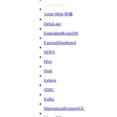
AzureQueue
Azure Blob 存储
DeltaLake
EmbeddedRocksDB
ExternalDistributed
HDFS
Hive
Hudi
Iceberg
JDBC
Kafka
MaterializedPostgreSQL