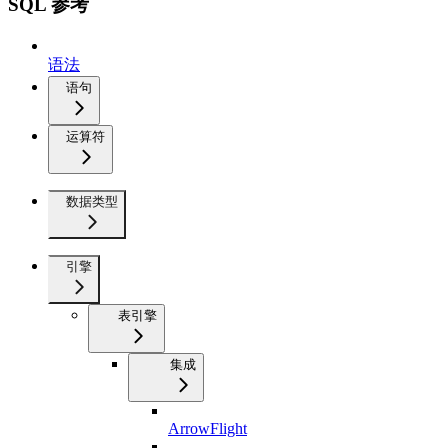
SQL 参考
语法
语句
运算符
数据类型
引擎
表引擎
集成
ArrowFlight