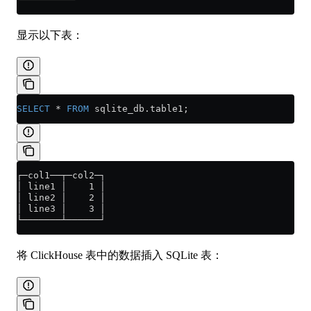
显示以下表：
SELECT
 *
 FROM
 sqlite_db
.
table1
;
┌─col1──┬─col2─┐
│ line1 │    1 │
│ line2 │    2 │
│ line3 │    3 │
└───────┴──────┘
将 ClickHouse 表中的数据插入 SQLite 表：