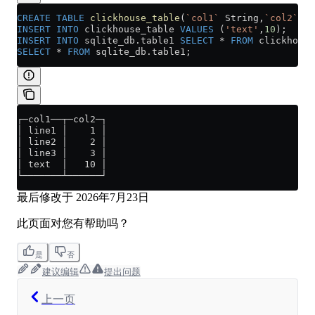
CREATE
 TABLE
 clickhouse_table
(
`col1`
 String,
`col2`
 In
INSERT INTO
 clickhouse_table 
VALUES
 (
'text'
,
10
);
INSERT INTO
 sqlite_db
.
table1
 SELECT
 *
 FROM
 clickhouse
SELECT
 *
 FROM
 sqlite_db
.
table1
;
┌─col1──┬─col2─┐
│ line1 │    1 │
│ line2 │    2 │
│ line3 │    3 │
│ text  │   10 │
└───────┴──────┘
最后修改于
2026年7月23日
此页面对您有帮助吗？
是
否
建议编辑
提出问题
上一页