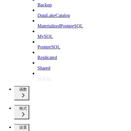
Backup
DataLakeCatalog
MaterializedPostgreSQL
MySQL
PostgreSQL
Replicated
Shared
SQLite
函数
格式
设置