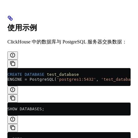
使用示例
ClickHouse 中的数据库与 PostgreSQL 服务器交换数据：
CREATE
 DATABASE
 test_database
ENGINE 
=
 PostgreSQL(
'postgres1:5432'
, 
'test_database'
SHOW DATABASES;