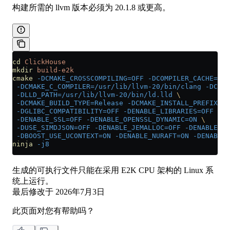
构建所需的 llvm 版本必须为 20.1.8 或更高。
cd
 ClickHouse
mkdir
 build-e2k
cmake
 -DCMAKE_CROSSCOMPILING=OFF
 -DCOMPILER_CACHE=dis
 -DCMAKE_C_COMPILER=/usr/lib/llvm-20/bin/clang
 -DCMAK
 -DLLD_PATH=/usr/lib/llvm-20/bin/ld.lld
 \
 -DCMAKE_BUILD_TYPE=Release
 -DCMAKE_INSTALL_PREFIX=/u
 -DGLIBC_COMPATIBILITY=OFF
 -DENABLE_LIBRARIES=OFF
 -DW
 -DENABLE_SSL=OFF
 -DENABLE_OPENSSL_DYNAMIC=ON
 \
 -DUSE_SIMDJSON=OFF
 -DENABLE_JEMALLOC=OFF
 -DENABLE_TE
 -DBOOST_USE_UCONTEXT=ON
 -DENABLE_NURAFT=ON
 -DENABLE_
ninja
 -j8
生成的可执行文件只能在采用 E2K CPU 架构的 Linux 系
统上运行。
最后修改于
2026年7月3日
此页面对您有帮助吗？