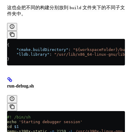
这也会把不同的构建分别放到
文件夹下的不同子文
build
件夹中。
{
    "cmake.buildDirectory"
: 
"${workspaceFolder}/build
    "lldb.library"
: 
"/usr/lib/x86_64-linux-gnu/liblld
}
run-debug.sh
#! /bin/sh
echo
 'Starting debugger session'
cd
 $1
qemu-s390x-static
 -g
 2159
 -L
 /usr/s390x-linux-gnu
 $2
 