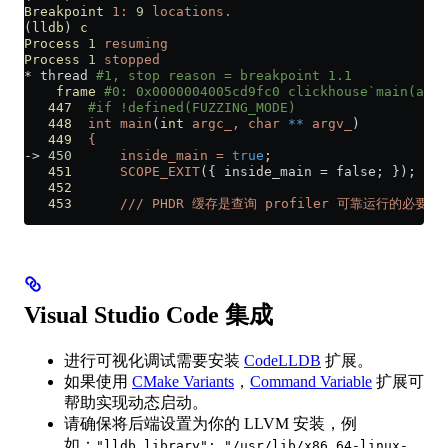
Breakpoint
 1:
 9
 locations.
(
lldb
) 
c
Process
 1
 resuming
Process
 1
 stopped
*
 thread 
#1, stop reason = breakpoint 1.1
    frame
 #0: 0x0000004005cd9fc0 clickhouse`main(argc
   447
  #if !defined(FUZZING_MODE)
   448
  int
 main
(
int
 argc_,
 char
 **
 argv_
)
   449
  {
-
> 
450
      inside_main
 =
 true
;
   451
      SCOPE_EXIT
({ inside_main = false; });
   452
   453
      ///
 PHDR
 缓存是查询
 profiler
 可靠运行的必要条
Visual Studio Code 集成
进行可视化调试需要安装
CodeLLDB
扩展。
如果使用
CMake Variants
，
Command Variable
扩展可
帮助实现动态启动。
请确保将后端设置为你的 LLVM 安装，例
如：
"lldb.library": "/usr/lib/x86_64-linux-