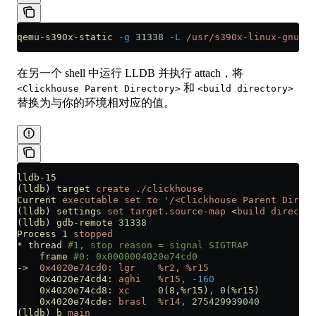
qemu-s390x-static
 -g
 31338
 -L
 /usr/s390x-linux-gnu
 ./
在另一个 shell 中运行 LLDB 并执行 attach，将
和
<Clickhouse Parent Directory>
<build directory>
替换为与你的环境相对应的值。
lldb-15
(
lldb
) 
target
 create
 ./clickhouse
Current
 executable
 set
 to
 '/<Clickhouse Parent Direct
(
lldb
) 
settings
 set
 target.source-map
 <
build
 director
(
lldb
) 
gdb-remote
 31338
Process
 1
 stopped
*
 thread 
#1, stop reason = signal SIGTRAP
    frame
 #0: 0x0000004020e74cd0
-
>  
0x4020e74cd0:
 lgr
    %r2,
 %r15
    0x4020e74cd4:
 aghi
   %r15,
 -160
    0x4020e74cd8:
 xc
     0
(
8,%r15
)
,
 0
(
%r15
)
    0x4020e74cde:
 brasl
  %r14,
 275429939040
(
lldb
) 
b
 main