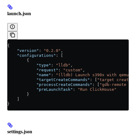
launch.json
{
    "version"
: 
"0.2.0"
,
    "configurations"
: [
        {
            "type"
: 
"lldb"
,
            "request"
: 
"custom"
,
            "name"
: 
"(lldb) Launch s390x with qemu"
,
            "targetCreateCommands"
: [
"target create 
            "processCreateCommands"
: [
"gdb-remote 215
            "preLaunchTask"
: 
"Run ClickHouse"
        }
    ]
}
settings.json