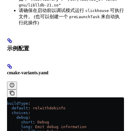
gnu/liblldb-21.so"
请确保在启动前以调试模式运行
可执行
clickhouse
文件。 (也可以创建一个
来自动执
preLaunchTask
行此操作)
示例配置
cmake-variants.yaml
buildType
:
  default
: 
relwithdebinfo
  choices
:
    debug
:
      short
: 
Debug
      long
: 
Emit debug information