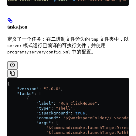
tasks.json
定义了一个任务：在二进制文件旁边的
文件夹中，以
tmp
模式运行已编译的可执行文件，并使用
server
中的配置。
programs/server/config.xml
{
    "version"
: 
"2.0.0"
,
    "tasks"
: [
        {
            "label"
: 
"Run ClickHouse"
,
            "type"
: 
"shell"
,
            "isBackground"
: 
true
,
            "command"
: 
"${workspaceFolder}/.vscode/ru
            "args"
: [
                "${command:cmake.launchTargetDirector
                "${command:cmake.launchTargetPath}"
,