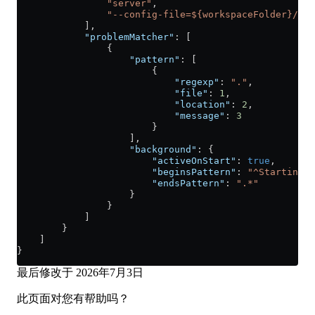
                "server"
,
                "--config-file=${workspaceFolder}/pro
            ],
            "problemMatcher"
: [
                {
                    "pattern"
: [
                        {
                            "regexp"
: 
"."
,
                            "file"
: 
1
,
                            "location"
: 
2
,
                            "message"
: 
3
                        }
                    ],
                    "background"
: {
                        "activeOnStart"
: 
true
,
                        "beginsPattern"
: 
"^Starting d
                        "endsPattern"
: 
".*"
                    }
                }
            ]
        }
    ]
}
最后修改于
2026年7月3日
此页面对您有帮助吗？