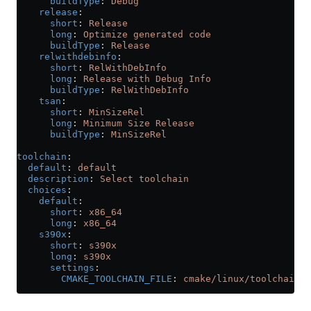
      buildType
: 
Debug
    release
:
      short
: 
Release
      long
: 
Optimize generated code
      buildType
: 
Release
    relwithdebinfo
:
      short
: 
RelWithDebInfo
      long
: 
Release with Debug Info
      buildType
: 
RelWithDebInfo
    tsan
:
      short
: 
MinSizeRel
      long
: 
Minimum Size Release
      buildType
: 
MinSizeRel
toolchain
:
  default
: 
default
  description
: 
Select toolchain
  choices
:
    default
:
      short
: 
x86_64
      long
: 
x86_64
    s390x
:
      short
: 
s390x
      long
: 
s390x
      settings
:
        CMAKE_TOOLCHAIN_FILE
: 
cmake/linux/toolchain-s