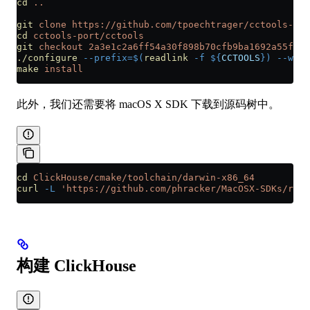
cd
 ..
git
 clone
 https://github.com/tpoechtrager/cctools-por
cd
 cctools-port/cctools
git
 checkout
 2a3e1c2a6ff54a30f898b70cfb9ba1692a55fad7
./configure
 --prefix=$(
readlink
 -f ${
CCTOOLS
})
 --with
make
 install
此外，我们还需要将 macOS X SDK 下载到源码树中。
cd
 ClickHouse/cmake/toolchain/darwin-x86_64
curl
 -L
 'https://github.com/phracker/MacOSX-SDKs/rele
构建 ClickHouse