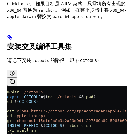
ClickHouse。 如果目标是 ARM 架构，只需将所有出现的
替换为
。 例如，在整个步骤中将
x86_64
aarch64
x86_64-
替换为
。
apple-darwin
aarch64-apple-darwin
安装交叉编译工具集
请记下安装
的路径，即
cctools
${CCTOOLS}
mkdir
 ~/cctools
export
 CCTOOLS
=
$(
cd
 ~/cctools
 && 
pwd
)
cd
 ${
CCTOOLS
}
git
 clone
 https://github.com/tpoechtrager/apple-libta
cd
 apple-libtapi
git
 checkout
 15dfc2a8c9a2a89d06ff227560a69f5265b692f9
INSTALLPREFIX
=
${
CCTOOLS
} 
./build.sh
./install.sh