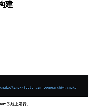
 构建
cmake/linux/toolchain-loongarch64.cmake
inux 系统上运行。