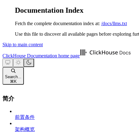
Documentation Index
Fetch the complete documentation index at:
/docs/llms.txt
Use this file to discover all available pages before exploring fur
Skip to main content
ClickHouse Documentation
home page
Search...
⌘
K
简介
前置条件
架构概览