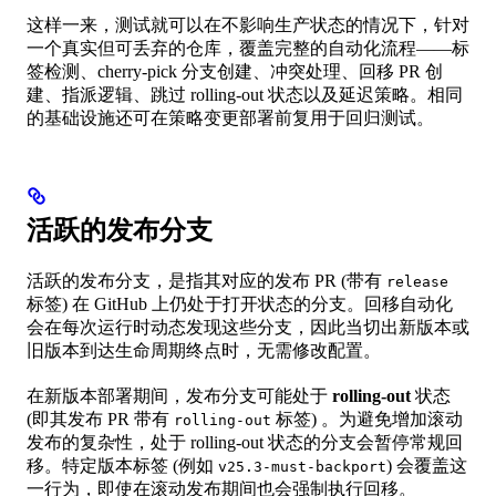
这样一来，测试就可以在不影响生产状态的情况下，针对
一个真实但可丢弃的仓库，覆盖完整的自动化流程——标
签检测、cherry-pick 分支创建、冲突处理、回移 PR 创
建、指派逻辑、跳过 rolling-out 状态以及延迟策略。相同
的基础设施还可在策略变更部署前复用于回归测试。
活跃的发布分支
活跃的发布分支，是指其对应的发布 PR (带有
release
标签) 在 GitHub 上仍处于打开状态的分支。回移自动化
会在每次运行时动态发现这些分支，因此当切出新版本或
旧版本到达生命周期终点时，无需修改配置。
在新版本部署期间，发布分支可能处于
rolling-out
状态
(即其发布 PR 带有
标签) 。为避免增加滚动
rolling-out
发布的复杂性，处于 rolling-out 状态的分支会暂停常规回
移。特定版本标签 (例如
) 会覆盖这
v25.3-must-backport
一行为，即使在滚动发布期间也会强制执行回移。