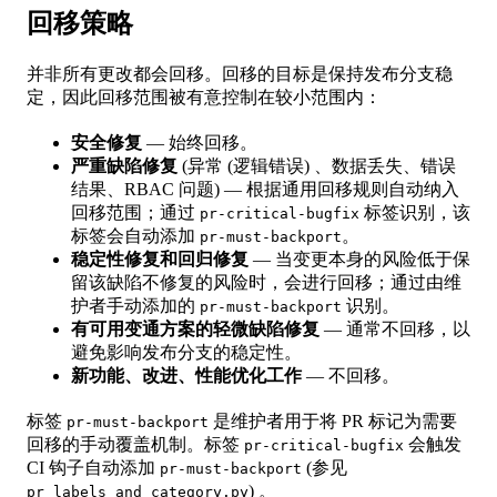
回移策略
并非所有更改都会回移。回移的目标是保持发布分支稳
定，因此回移范围被有意控制在较小范围内：
安全修复
— 始终回移。
严重缺陷修复
(异常 (逻辑错误) 、数据丢失、错误
结果、RBAC 问题) — 根据通用回移规则自动纳入
回移范围；通过
标签识别，该
pr-critical-bugfix
标签会自动添加
。
pr-must-backport
稳定性修复和回归修复
— 当变更本身的风险低于保
留该缺陷不修复的风险时，会进行回移；通过由维
护者手动添加的
识别。
pr-must-backport
有可用变通方案的轻微缺陷修复
— 通常不回移，以
避免影响发布分支的稳定性。
新功能、改进、性能优化工作
— 不回移。
标签
是维护者用于将 PR 标记为需要
pr-must-backport
回移的手动覆盖机制。标签
会触发
pr-critical-bugfix
CI 钩子自动添加
(参见
pr-must-backport
) 。
pr_labels_and_category.py