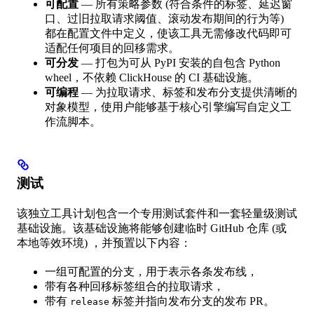
可配置
— 所有策略参数 (符合条件的标签、延迟窗
口、过旧拉取请求阈值、滚动发布期间的行为等)
都在配置文件中定义，使该工具无需修改代码即可
适配任何项目的回移需求。
可分发
— 打包为可从 PyPI 安装的自包含 Python
wheel，不依赖 ClickHouse 的 CI 基础设施。
可编程
— 为拉取请求、标签和发布分支提供清晰的
对象模型，使用户能够基于核心引擎编写自定义工
作流脚本。
测试
该独立工具计划包含一个专用测试套件和一套轻量级测试
基础设施。该基础设施将能够创建临时 GitHub 仓库 (或
本地等效环境) ，并预置以下内容：
一组可配置的分支，用于表示各条发布线，
带有各种回移标签组合的拉取请求，
带有
标签并指向发布分支的发布 PR。
release