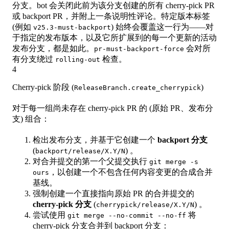
分支。bot 会关闭此前为该分支创建的所有 cherry-pick PR
或 backport PR，并附上一条说明性评论。特定版本标签
(例如
) 始终会覆盖这一行为——对
v25.3-must-backport
于指定的发布版本，以及它所扩展到的每一个更新的活动
发布分支，都是如此。
会对所
pr-must-backport-force
有分支绕过
检查。
rolling-out
4
Cherry-pick 阶段 (
)
ReleaseBranch.create_cherrypick
对于每一组尚未存在 cherry-pick PR 的 (原始 PR、发布分
支) 组合：
检出发布分支，并基于它创建一个
backport 分支
(
) 。
backport/release/X.Y/N
对合并提交的第一个父提交执行
git merge -s
，以创建一个不包含任何内容变更的合成合并
ours
基线。
强制创建一个直接指向原始 PR 的合并提交的
cherry-pick 分支
(
) 。
cherrypick/release/X.Y/N
尝试使用
将
git merge --no-commit --no-ff
cherry-pick 分支合并到 backport 分支：