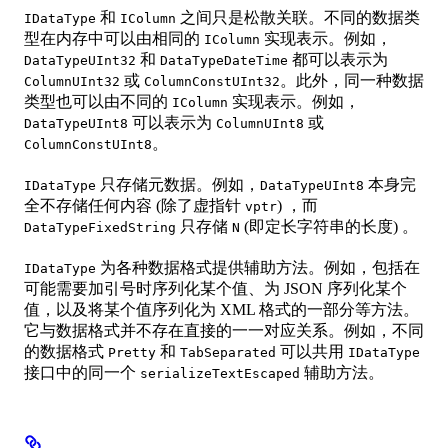
和
之间只是松散关联。不同的数据类
IDataType
IColumn
型在内存中可以由相同的
实现表示。例如，
IColumn
和
都可以表示为
DataTypeUInt32
DataTypeDateTime
或
。此外，同一种数据
ColumnUInt32
ColumnConstUInt32
类型也可以由不同的
实现表示。例如，
IColumn
可以表示为
或
DataTypeUInt8
ColumnUInt8
。
ColumnConstUInt8
只存储元数据。例如，
本身完
IDataType
DataTypeUInt8
全不存储任何内容 (除了虚指针
) ，而
vptr
只存储
(即定长字符串的长度) 。
DataTypeFixedString
N
为各种数据格式提供辅助方法。例如，包括在
IDataType
可能需要加引号时序列化某个值、为 JSON 序列化某个
值，以及将某个值序列化为 XML 格式的一部分等方法。
它与数据格式并不存在直接的一一对应关系。例如，不同
的数据格式
和
可以共用
Pretty
TabSeparated
IDataType
接口中的同一个
辅助方法。
serializeTextEscaped