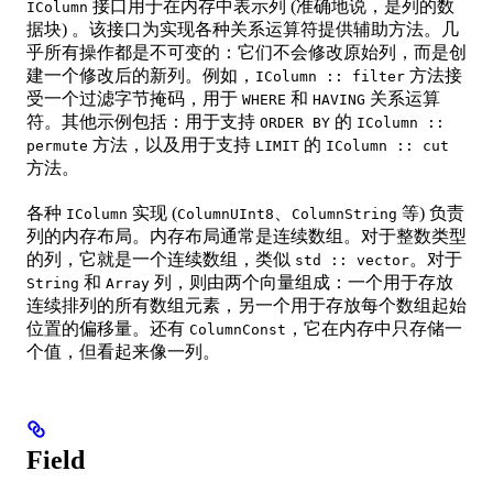
接口用于在内存中表示列 (准确地说，是列的数
IColumn
据块) 。该接口为实现各种关系运算符提供辅助方法。几
乎所有操作都是不可变的：它们不会修改原始列，而是创
建一个修改后的新列。例如，
方法接
IColumn :: filter
受一个过滤字节掩码，用于
和
关系运算
WHERE
HAVING
符。其他示例包括：用于支持
的
ORDER BY
IColumn ::
方法，以及用于支持
的
permute
LIMIT
IColumn :: cut
方法。
各种
实现 (
、
等) 负责
IColumn
ColumnUInt8
ColumnString
列的内存布局。内存布局通常是连续数组。对于整数类型
的列，它就是一个连续数组，类似
。对于
std :: vector
和
列，则由两个向量组成：一个用于存放
String
Array
连续排列的所有数组元素，另一个用于存放每个数组起始
位置的偏移量。还有
，它在内存中只存储一
ColumnConst
个值，但看起来像一列。
Field