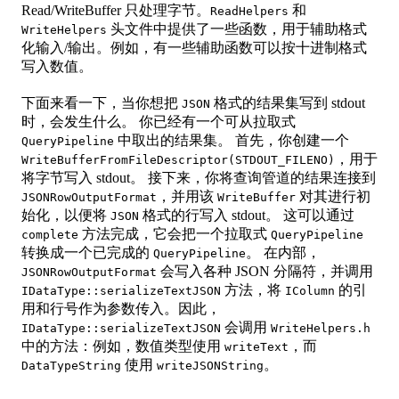
Read/WriteBuffer 只处理字节。
和
ReadHelpers
头文件中提供了一些函数，用于辅助格式
WriteHelpers
化输入/输出。例如，有一些辅助函数可以按十进制格式
写入数值。
下面来看一下，当你想把
格式的结果集写到 stdout
JSON
时，会发生什么。 你已经有一个可从拉取式
中取出的结果集。 首先，你创建一个
QueryPipeline
，用于
WriteBufferFromFileDescriptor(STDOUT_FILENO)
将字节写入 stdout。 接下来，你将查询管道的结果连接到
，并用该
对其进行初
JSONRowOutputFormat
WriteBuffer
始化，以便将
格式的行写入 stdout。 这可以通过
JSON
方法完成，它会把一个拉取式
complete
QueryPipeline
转换成一个已完成的
。 在内部，
QueryPipeline
会写入各种 JSON 分隔符，并调用
JSONRowOutputFormat
方法，将
的引
IDataType::serializeTextJSON
IColumn
用和行号作为参数传入。因此，
会调用
IDataType::serializeTextJSON
WriteHelpers.h
中的方法：例如，数值类型使用
，而
writeText
使用
。
DataTypeString
writeJSONString