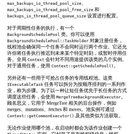
、
max_backups_io_thread_pool_size
和
max_backups_io_thread_pool_free_size
设置进行配置。
backups_io_thread_pool_queue_size
对于周期性任务的执行，有一个
类。你可以使用
BackgroundSchedulePool
对象注册任务，
BackgroundSchedulePool::TaskHolder
线程池会确保同一个任务不会同时运行两个作业。它还允
许你将任务执行推迟到未来某个特定时刻，或暂时停用任
务。全局
会针对不同用途提供该类的几个实例。
Context
对于通用任务，使用
。
Context::getSchedulePool()
另外还有一些用于可抢占任务的专用线程池。这类
任务可以拆分为按顺序排列的一系列作
IExecutableTask
业，称为步骤。为了以一种让短任务优先于长任务的方式
调度这些任务，会使用
。
MergeTreeBackgroundExecutor
顾名思义，它用于 MergeTree 相关的后台操作，例如
merges、mutations、fetches 和 moves。池实例可通过
及其他类似方法获取。
Context::getCommonExecutor()
无论作业使用哪个池，在启动时都会为该作业创建一个