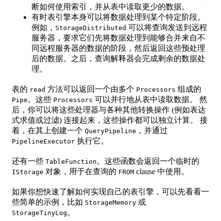
断如何使用索引，并从表中读取更少的数据。
有时表引擎本身可以将数据处理到某个特定阶段。
例如，
可以将查询发送到远程
StorageDistributed
服务器，要求它们先将数据处理到能够合并来自不
同远程服务器的数据的阶段，然后返回这些预处理
后的数据。之后，查询解释器会完成剩余的数据处
理。
表的
方法可以返回一个由多个
组成的
read
Processors
。这些
可以并行地从表中读取数据。 然
Pipe
Processors
后，你可以将这些处理器与各种其他转换操作 (例如表达
式求值或过滤) 连接起来，这些操作都可以独立计算。 接
着，在其上创建一个
，并通过
QueryPipeline
执行它。
PipelineExecutor
还有一些
。这些函数会返回一个临时的
TableFunction
对象，用于在查询的
clause 中使用。
IStorage
FROM
如果你想快速了解如何实现自己的表引擎，可以先看看一
些简单的示例，比如
或
StorageMemory
。
StorageTinyLog