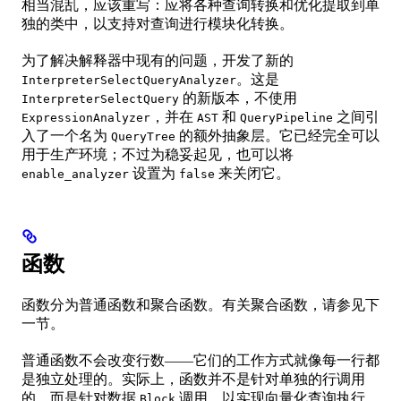
相当混乱，应该重写：应将各种查询转换和优化提取到单
独的类中，以支持对查询进行模块化转换。
为了解决解释器中现有的问题，开发了新的
。这是
InterpreterSelectQueryAnalyzer
的新版本，不使用
InterpreterSelectQuery
，并在
和
之间引
ExpressionAnalyzer
AST
QueryPipeline
入了一个名为
的额外抽象层。它已经完全可以
QueryTree
用于生产环境；不过为稳妥起见，也可以将
设置为
来关闭它。
enable_analyzer
false
函数
函数分为普通函数和聚合函数。有关聚合函数，请参见下
一节。
普通函数不会改变行数——它们的工作方式就像每一行都
是独立处理的。实际上，函数并不是针对单独的行调用
的，而是针对数据
调用，以实现向量化查询执行。
Block