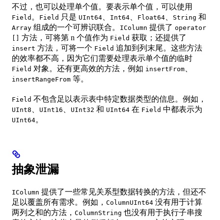
不过，也可以处理单个值。要表示单个值，可以使用
。
只是
、
、
、
和
Field
Field
UInt64
Int64
Float64
String
组成的一个可辨识联合。
提供了
Array
IColumn
operator
方法，可将第 n 个值作为
获取；还提供了
[]
Field
方法，可将一个
追加到列末尾。这些方法
insert
Field
的效率都不高，因为它们需要处理表示单个值的临时
对象。还有更高效的方法，例如
、
Field
insertFrom
等。
insertRangeFrom
不包含足以表示表中特定数据类型的信息。例如，
Field
、
、
和
在
中都表示为
UInt8
UInt16
UInt32
UInt64
Field
。
UInt64
抽象泄漏
提供了一些常见关系型数据转换的方法，但还不
IColumn
足以覆盖所有需求。例如，
没有用于计算
ColumnUInt64
两列之和的方法，
也没有用于执行子串搜
ColumnString