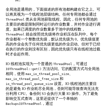
全局池是通用的，下面描述的所有池都构建在它之上。可
以将其视为一个线程池层级结构。任何专用池都会通过
类从全局池获取线程。因此，任何专用池的
ThreadPool
主要目的都是限制同时运行的作业数量，并对作业进行调
度。如果已调度的作业数量多于池中的线程数，
就会按照优先级将作业积压在队列中。每个
ThreadPool
作业都有一个整数优先级，默认优先级为 0。优先级值更
高的作业会先于任何优先级更低的作业启动。但对于已经
在执行的作业则没有区别，因此优先级只有在线程池过载
时才会起作用。
IO 线程池实现为一个普通的
，可通过
ThreadPool
方法访问。它的配置方式与全局池
IOThreadPool::get()
相同，使用
、
max_io_thread_pool_size
和
max_io_thread_pool_free_size
设置。IO 线程池的主要目
io_thread_pool_queue_size
的是避免 IO 作业耗尽全局池，否则可能导致查询无法充
分利用 CPU。备份到 S3 会执行大量 IO 操作。为了避免
影响交互式查询，这里还提供了一个单独的
，通过
BackupsIOThreadPool