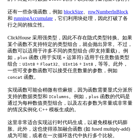
还有一些杂项函数，例如
blockSize
、
rowNumberInBlock
和
runningAccumulate
，它们利用块处理，因此打破了各
行之间的独立性。
ClickHouse 采用强类型，因此不存在隐式类型转换。如果
某个函数不支持特定的类型组合，就会抛出异常。不过，
函数可以适用于许多不同的类型组合 (即支持重载) 。例
如，
函数 (用于实现
运算符) 适用于任意数值类型
plus
+
组合：
+
、
+
，等等。此外，
UInt8
Float32
UInt16
Int8
一些可变参数函数可以接受任意数量的参数，例如
函数。
concat
实现函数可能会稍微有些麻烦，因为函数需要显式分派所
支持的数据类型和
。例如，
函数的代码是
IColumns
plus
通过为每种数值类型组合，以及左右参数为常量或非常量
的情况实例化 C++ 模板生成的。
这里非常适合实现运行时代码生成，以避免模板代码膨
胀。此外，这也使得添加融合函数 (如 fused multiply-add)
成为可能，或者在一次循环迭代中执行多个比较。