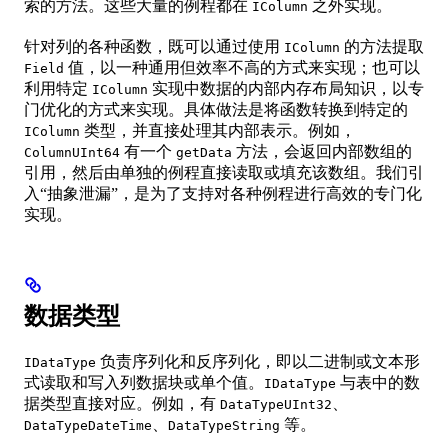
索的方法。这些大量的例程都在
之外实现。
IColumn
针对列的各种函数，既可以通过使用
的方法提取
IColumn
值，以一种通用但效率不高的方式来实现；也可以
Field
利用特定
实现中数据的内部内存布局知识，以专
IColumn
门优化的方式来实现。具体做法是将函数转换到特定的
类型，并直接处理其内部表示。例如，
IColumn
有一个
方法，会返回内部数组的
ColumnUInt64
getData
引用，然后由单独的例程直接读取或填充该数组。我们引
入“抽象泄漏”，是为了支持对各种例程进行高效的专门化
实现。
数据类型
负责序列化和反序列化，即以二进制或文本形
IDataType
式读取和写入列数据块或单个值。
与表中的数
IDataType
据类型直接对应。例如，有
、
DataTypeUInt32
、
等。
DataTypeDateTime
DataTypeString