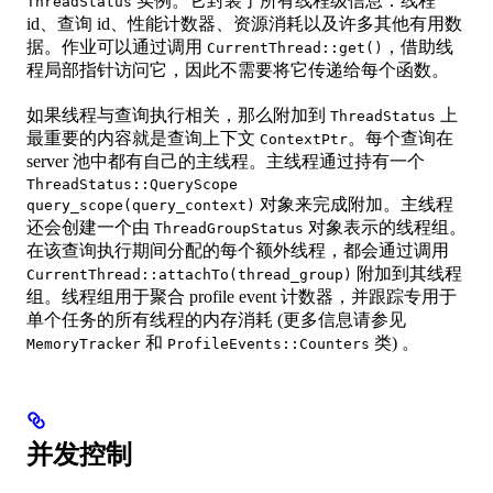
实例。它封装了所有线程级信息：线程
ThreadStatus
id、查询 id、性能计数器、资源消耗以及许多其他有用数
据。作业可以通过调用
，借助线
CurrentThread::get()
程局部指针访问它，因此不需要将它传递给每个函数。
如果线程与查询执行相关，那么附加到
上
ThreadStatus
最重要的内容就是查询上下文
。每个查询在
ContextPtr
server 池中都有自己的主线程。主线程通过持有一个
ThreadStatus::QueryScope
对象来完成附加。主线程
query_scope(query_context)
还会创建一个由
对象表示的线程组。
ThreadGroupStatus
在该查询执行期间分配的每个额外线程，都会通过调用
附加到其线程
CurrentThread::attachTo(thread_group)
组。线程组用于聚合 profile event 计数器，并跟踪专用于
单个任务的所有线程的内存消耗 (更多信息请参见
和
类) 。
MemoryTracker
ProfileEvents::Counters
并发控制