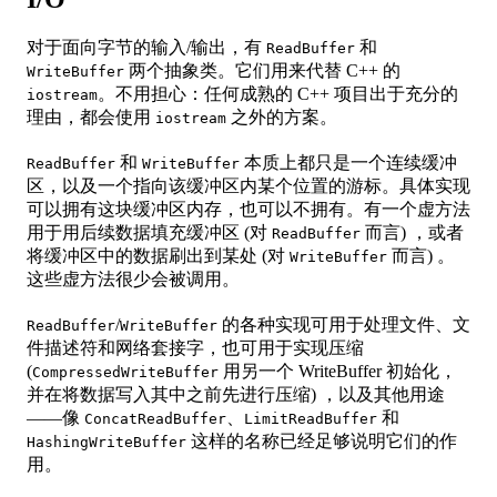
对于面向字节的输入/输出，有
和
ReadBuffer
两个抽象类。它们用来代替 C++ 的
WriteBuffer
。不用担心：任何成熟的 C++ 项目出于充分的
iostream
理由，都会使用
之外的方案。
iostream
和
本质上都只是一个连续缓冲
ReadBuffer
WriteBuffer
区，以及一个指向该缓冲区内某个位置的游标。具体实现
可以拥有这块缓冲区内存，也可以不拥有。有一个虚方法
用于用后续数据填充缓冲区 (对
而言) ，或者
ReadBuffer
将缓冲区中的数据刷出到某处 (对
而言) 。
WriteBuffer
这些虚方法很少会被调用。
/
的各种实现可用于处理文件、文
ReadBuffer
WriteBuffer
件描述符和网络套接字，也可用于实现压缩
(
用另一个 WriteBuffer 初始化，
CompressedWriteBuffer
并在将数据写入其中之前先进行压缩) ，以及其他用途
——像
、
和
ConcatReadBuffer
LimitReadBuffer
这样的名称已经足够说明它们的作
HashingWriteBuffer
用。