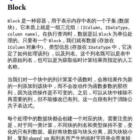
Block
是一种容器，用于表示内存中表的一个子集 (数据
Block
块) 。它本质上就是一组三元组：
(IColumn, IDataType,
。在执行查询时，数据是以
为单位处
column name)
Block
理的。只要有一个
，我们就有数据 (存放在
Block
对象中) 、类型信息 (存放在
中，它决
IColumn
IDataType
定了如何处理该列) ，以及列名。这个列名既可以是表中
的原始列名，也可以是为获取临时计算结果而指定的人工
名称。
当我们对一个块中的列计算某个函数时，会将结果作为新
的一列添加到该块中，而不会改动作为函数参数的那些
列，因为这些操作是不可变的。之后，可以从块中移除不
再需要的列，但不能修改已有列。这一点很有利于消除公
共子表达式。
每个处理中的数据块都会创建一个对应的块。需要注意的
是，对于同一类计算，不同块的列名和类型保持不变，变
化的只有列数据。最好将块数据与块头分离，因为块较小
时，复制 shared_ptr 和列名所产生的临时字符串会带来较