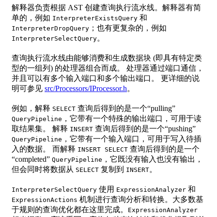
解释器负责根据 AST 创建查询执行流水线。解释器有简
单的，例如
和
InterpreterExistsQuery
；也有更复杂的，例如
InterpreterDropQuery
。
InterpreterSelectQuery
查询执行流水线由能够消费和生成数据块 (即具有特定类
型的一组列) 的处理器组合而成。 处理器通过端口通信，
并且可以有多个输入端口和多个输出端口。 更详细的说
明可参见
src/Processors/IProcessor.h
。
例如，解释
查询后得到的是一个“pulling”
SELECT
，它带有一个特殊的输出端口，可用于读
QueryPipeline
取结果集。 解释
查询后得到的是一个“pushing”
INSERT
，它带有一个输入端口，可用于写入待插
QueryPipeline
入的数据。 而解释
查询后得到的是一个
INSERT SELECT
“completed”
，它既没有输入也没有输出，
QueryPipeline
但会同时将数据从
复制到
。
SELECT
INSERT
使用
和
InterpreterSelectQuery
ExpressionAnalyzer
机制进行查询分析和转换。大多数基
ExpressionActions
于规则的查询优化都在这里完成。
ExpressionAnalyzer