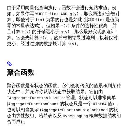
由于采用向量化查询执行，函数不会进行短路求值。例
如，如果你写
，那么两边都会被计
WHERE f(x) AND g(y)
算，即使对于
为零的行也是如此 (除非
是值为
f(x)
f(x)
零的常量表达式) 。但如果
条件的选择性很高，并
f(x)
且计算
的开销远小于
，那么最好实现多遍计
f(x)
g(y)
算。它会先计算
，然后根据结果过滤列，接着仅对
f(x)
更小、经过过滤的数据块计算
。
g(y)
聚合函数
聚合函数是有状态的函数。它们会将传入的值累积到某种
状态中，并允许你从该状态中获取结果。它们由
interface 管理。状态可以非常简单
IAggregateFunction
(
的状态只是一个
值) ，
AggregateFunctionCount
UInt64
也可以相当复杂 (
的状
AggregateFunctionUniqCombined
态由线性数组、哈希表以及
概率数据结构组
HyperLogLog
合而成) 。