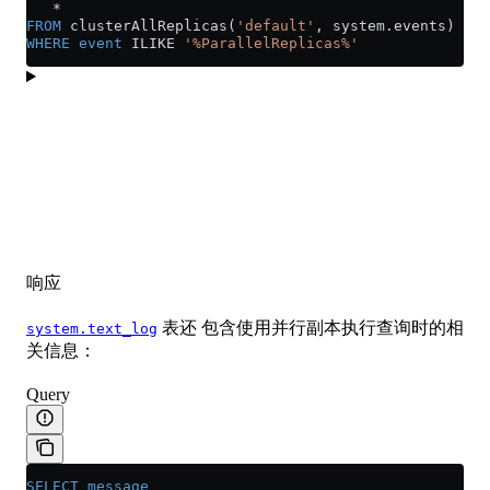
   *
FROM
 clusterAllReplicas(
'default'
, 
system
.
events
)
WHERE
 event
 ILIKE 
'%ParallelReplicas%'
响应
表还 包含使用并行副本执行查询时的相
system.text_log
关信息：
Query
SELECT
 message