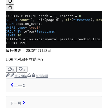
EXPLAIN PIPELINE graph 
=
 1
, compact 
=
 0
SELECT
 count
(), uniq(pageId) , 
min
(
timestamp
), 
max
(
ti
FROM
 session_events 
WHERE
 type
=
'type3'
GROUP BY
 toYear(
timestamp
) 
LIMIT
 10
SETTINGS allow_experimental_parallel_reading_from_rep
FORMAT TSV;
最后修改于
2026年7月23日
此页面对您有帮助吗？
是
否
建议编辑
提出问题
上一页
下一页