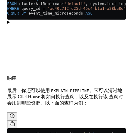
FROM
 clusterAllReplicas(
'default'
, 
system
.
text_log
)
WHERE
 query_id 
=
 'ad40c712-d25d-45c4-b1a1-a28ba8d4019
ORDER BY
 event_time_microseconds 
ASC
响应
最后，你还可以使用
。它可以清晰地
EXPLAIN PIPELINE
展示 ClickHouse 将如何执行查询，以及在执行该 查询时
会用到哪些资源。以下面的查询为例：