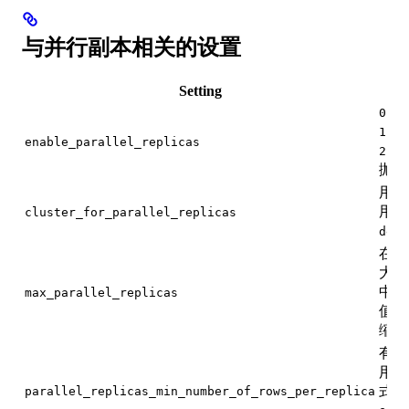
与并行副本相关的设置
Setting
：
0
：
1
enable_parallel_replicas
：
2
抛出
用于
用的是
cluster_for_parallel_replicas
defa
在多
大副
中的
max_parallel_replicas
值也
缩容
有助
用的
式确
parallel_replicas_min_number_of_rows_per_replica