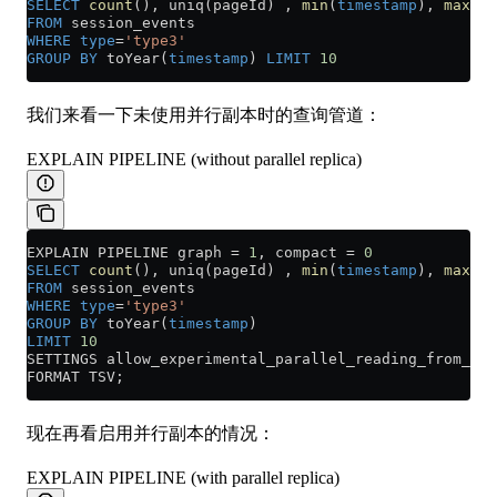
SELECT
 count
(), uniq(pageId) , 
min
(
timestamp
), 
max
(
ti
FROM
 session_events 
WHERE
 type
=
'type3'
GROUP BY
 toYear(
timestamp
) 
LIMIT
 10
我们来看一下未使用并行副本时的查询管道：
EXPLAIN PIPELINE (without parallel replica)
EXPLAIN PIPELINE graph 
=
 1
, compact 
=
 0
SELECT
 count
(), uniq(pageId) , 
min
(
timestamp
), 
max
(
ti
FROM
 session_events 
WHERE
 type
=
'type3'
GROUP BY
 toYear(
timestamp
) 
LIMIT
 10
SETTINGS allow_experimental_parallel_reading_from_rep
FORMAT TSV;
现在再看启用并行副本的情况：
EXPLAIN PIPELINE (with parallel replica)