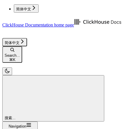
简体中文
ClickHouse Documentation
home page
简体中文
Search...
⌘
K
搜索...
Navigation