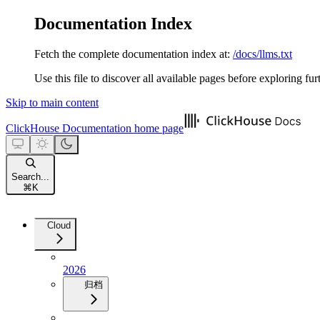
Documentation Index
Fetch the complete documentation index at:
/docs/llms.txt
Use this file to discover all available pages before exploring fur
Skip to main content
ClickHouse Documentation
home page
Search...
⌘
K
Cloud
2026
归档