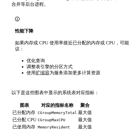
合并等后台进程。
性能下降
如果内存或 CPU 使用率接近已分配的内存或 CPU，
议：
优化查询
调整表引擎的分区方式
使用
扩缩容
为服务添加更多计算资源
以下是这些图表中显示的系统表对应指标：
图表
对应的指标名称
聚合
已分配内存
最大值
CGroupMemoryTotal
已分配 CPU
最大值
CGroupMaxCPU
已使用内存
最大值
MemoryResident