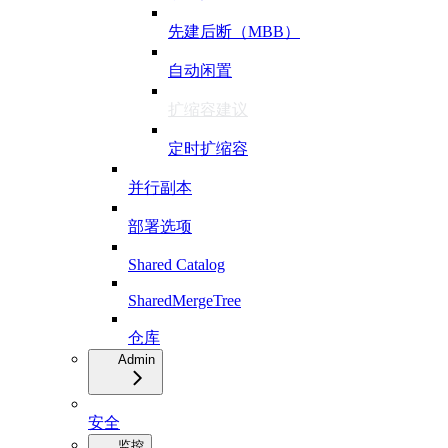
先建后断（MBB）
自动闲置
扩缩容建议
定时扩缩容
并行副本
部署选项
Shared Catalog
SharedMergeTree
仓库
Admin
安全
监控