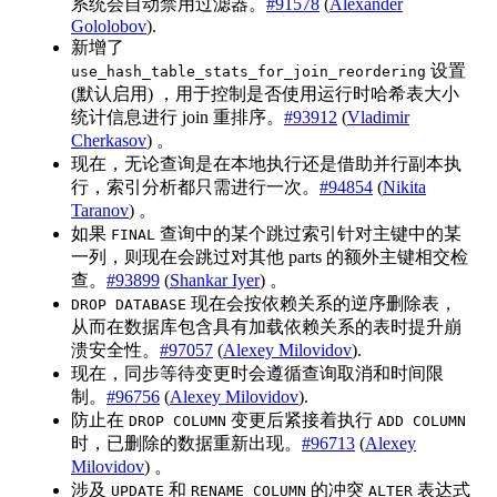
系统会自动禁用过滤器。
#91578
(
Alexander
Gololobov
).
新增了
设置
use_hash_table_stats_for_join_reordering
(默认启用) ，用于控制是否使用运行时哈希表大小
统计信息进行 join 重排序。
#93912
(
Vladimir
Cherkasov
) 。
现在，无论查询是在本地执行还是借助并行副本执
行，索引分析都只需进行一次。
#94854
(
Nikita
Taranov
) 。
如果
查询中的某个跳过索引针对主键中的某
FINAL
一列，则现在会跳过对其他 parts 的额外主键相交检
查。
#93899
(
Shankar Iyer
) 。
现在会按依赖关系的逆序删除表，
DROP DATABASE
从而在数据库包含具有加载依赖关系的表时提升崩
溃安全性。
#97057
(
Alexey Milovidov
).
现在，同步等待变更时会遵循查询取消和时间限
制。
#96756
(
Alexey Milovidov
).
防止在
变更后紧接着执行
DROP COLUMN
ADD COLUMN
时，已删除的数据重新出现。
#96713
(
Alexey
Milovidov
) 。
涉及
和
的冲突
表达式
UPDATE
RENAME COLUMN
ALTER