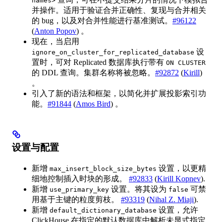
names>
并操作。适用于验证合并正确性、复现与合并相关
的 bug，以及对合并性能进行基准测试。
#96122
(
Anton Popov
) 。
现在，当启用
设
ignore_on_cluster_for_replicated_database
置时，可对 Replicated 数据库执行带有
ON CLUSTER
的 DDL 查询。集群名称将被忽略。
#92872
(
Kirill
)
。
引入了新的语法和框架，以简化并扩展投影索引功
能。
#91844
(
Amos Bird
) 。
设置与配置
新增
设置，以更精
max_insert_block_size_bytes
细地控制插入时块的形成。
#92833
(
Kirill Kopnev
).
新增
设置。将其设为
可禁
use_primary_key
false
用基于主键的粒度剪枝。
#93319
(
Nihal Z. Miaji
).
新增
设置，允许
default_dictionary_database
ClickHouse 在指定的默认数据库中解析未显式指定