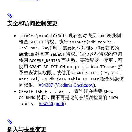
安全和访问控制变更
/
现在会对底层 Join 表强制
joinGet
joinGetOrNull
检查
特权。执行
SELECT
joinGet('db.table',
时，需要同时对键列和要获取的
'column', key)
attribute 列具有
特权。缺少这些特权的查询
SELECT
将因
而失败。要适配这一变更，可
ACCESS_DENIED
使用
授
GRANT SELECT ON db.join_table TO user
予整表访问权限，或使用
GRANT SELECT(key_col,
授予列级访
attr_col) ON db.join_table TO user
问权限。
#94307
(
Vladimir Cherkasov
).
查询现在需要
CREATE TABLE ... AS ...
SHOW
特权，而不再是此前被错误检查的
COLUMNS
SHOW
。
#94556
(
pufit
).
TABLES
插入与去重变更