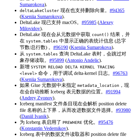
Sumarokova
).
现在也支持删除向量。
#94365
deltaLakeCluster
(
Kseniia Sumarokova
).
DeltaLake 现已支持 macOS。
#95985
(
Alexey
Milovidov
).
DeltaLake 现在会从元数据中获取
结果，并
count()
在
中显示正确的表统计信息 (总字
system.tables
节数/总行数) 。
#96190
(
Kseniia Sumarokova
).
从
查询 DeltaLake 表时，会跳过对
system.tables
象存储读取。
#95899
(
Antonio Andelic
).
新增
SYSTEM RELOAD DELTA KERNEL TRACING
命令，用于调试 delta-kernel 日志。
#96763
<level>
(
Kseniia Sumarokova
).
如果 Glue 元数据中未指定
，现
metadata_location
在会自动推断 Iceberg 表元数据的位置。
#91994
(
Andrey Zvonov
).
Iceberg manifest 文件条目现在会解析 position delete
file 名称的上下界，从而改进数据文件选择。
#93980
(
Daniil Ivanik
).
为 Iceberg 表启用了
优化。
#95476
PREWHERE
(
Konstantin Vedernikov
).
Iceberg 表中的数据文件读取器和 position delete file