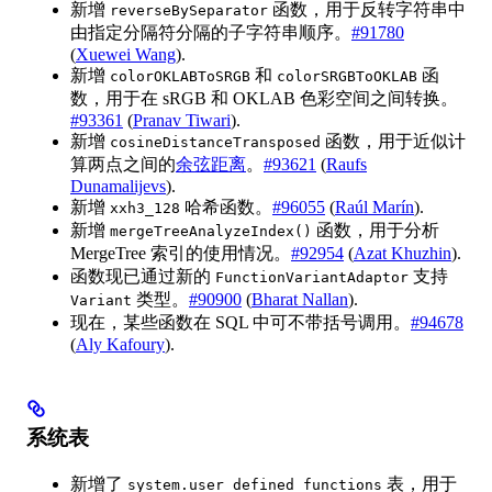
新增
函数，用于反转字符串中
reverseBySeparator
由指定分隔符分隔的子字符串顺序。
#91780
(
Xuewei Wang
).
新增
和
函
colorOKLABToSRGB
colorSRGBToOKLAB
数，用于在 sRGB 和 OKLAB 色彩空间之间转换。
#93361
(
Pranav Tiwari
).
新增
函数，用于近似计
cosineDistanceTransposed
算两点之间的
余弦距离
。
#93621
(
Raufs
Dunamalijevs
).
新增
哈希函数。
#96055
(
Raúl Marín
).
xxh3_128
新增
函数，用于分析
mergeTreeAnalyzeIndex()
MergeTree 索引的使用情况。
#92954
(
Azat Khuzhin
).
函数现已通过新的
支持
FunctionVariantAdaptor
类型。
#90900
(
Bharat Nallan
).
Variant
现在，某些函数在 SQL 中可不带括号调用。
#94678
(
Aly Kafoury
).
系统表
新增了
表，用于
system.user_defined_functions