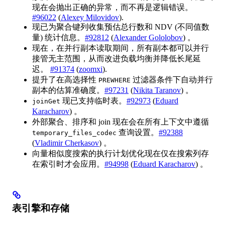
现在会抛出正确的异常，而不再是逻辑错误。
#96022
(
Alexey Milovidov
).
现已为聚合键列收集预估总行数和 NDV (不同值数
量) 统计信息。
#92812
(
Alexander Gololobov
) 。
现在，在并行副本读取期间，所有副本都可以并行
接管无主范围，从而改进负载均衡并降低长尾延
迟。
#91374
(
zoomxi
).
提升了在高选择性
过滤器条件下自动并行
PREWHERE
副本的估算准确度。
#97231
(
Nikita Taranov
) 。
现已支持临时表。
#92973
(
Eduard
joinGet
Karacharov
) 。
外部聚合、排序和 join 现在会在所有上下文中遵循
查询设置。
#92388
temporary_files_codec
(
Vladimir Cherkasov
) 。
向量相似度搜索的执行计划优化现在仅在搜索列存
在索引时才会应用。
#94998
(
Eduard Karacharov
) 。
表引擎和存储