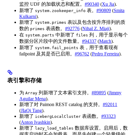
监控 UDF 的加载状态和配置。
#90340
(
Xu Jia
).
新增了
表。
#90809
(
Smita
system.zookeeper_info
Kulkarni
).
新增了
表以及包含按升序排列的质
system.primes
数的
表函数。
#92776
(
Nihal Z. Miaji
).
primes
在
中新增了
列，用于显示每个
system.parts
files
数据分区片段中的文件数量。
#94337
(
Match
).
新增了
表，用于查看现有
system.fail_points
failpoint 及其是否已启用。
#96762
(
Pedro Ferreira
).
表引擎和存储
为
列新增了文本索引支持。
#89895
(
Jimmy
Array
Aguilar Mena
).
新增了对 Paimon REST catalog 的支持。
#92011
(
JIaQi Tang
).
新增了
表函数。
#93323
icebergLocalCluster
(
Anton Ivashkin
).
新增了
数据库设置。启用后，数
lazy_load_tables
据库启动时不会加载表，而是先创建一个轻量级的