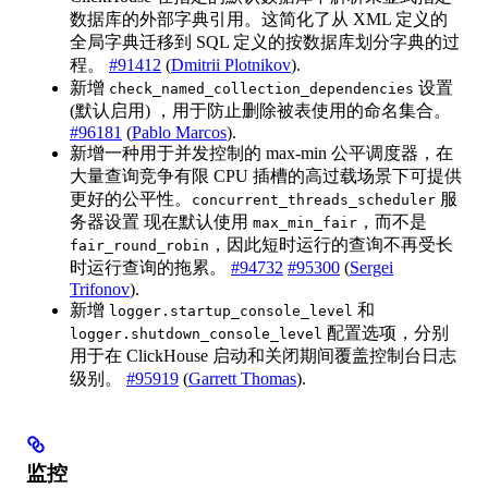
数据库的外部字典引用。这简化了从 XML 定义的
全局字典迁移到 SQL 定义的按数据库划分字典的过
程。
#91412
(
Dmitrii Plotnikov
).
新增
设置
check_named_collection_dependencies
(默认启用) ，用于防止删除被表使用的命名集合。
#96181
(
Pablo Marcos
).
新增一种用于并发控制的 max-min 公平调度器，在
大量查询竞争有限 CPU 插槽的高过载场景下可提供
更好的公平性。
服
concurrent_threads_scheduler
务器设置 现在默认使用
，而不是
max_min_fair
，因此短时运行的查询不再受长
fair_round_robin
时运行查询的拖累。
#94732
#95300
(
Sergei
Trifonov
).
新增
和
logger.startup_console_level
配置选项，分别
logger.shutdown_console_level
用于在 ClickHouse 启动和关闭期间覆盖控制台日志
级别。
#95919
(
Garrett Thomas
).
监控