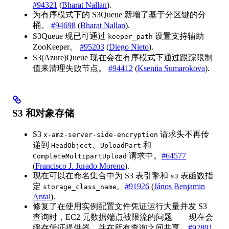
#94321
(
Bharat Nallan
).
为有序模式下的 S3Queue 新增了基于分区键的分
桶。
#94698
(
Bharat Nallan
).
S3Queue 现已可通过
设置支持辅助
keeper_path
ZooKeeper。
#95203
(
Diego Nieto
).
S3(Azure)Queue 现在会在有序模式下通过跟踪限制
值来清理失败节点。
#94412
(
Kseniia Sumarokova
).
S3 和对象存储
S3
请求头不再传
x-amz-server-side-encryption
递到
、
和
HeadObject
UploadPart
请求中。
#64577
CompleteMultipartUpload
(
Francisco J. Jurado Moreno
).
现在可以在命名集合中为 S3 表引擎和
表函数指
s3
定
。
#91926
(
János Benjamin
storage_class_name
Antal
).
修复了在使用实例配置文件凭证运行大量并发 S3
查询时，EC2 元数据端点被限流的问题——现在会
缓存凭证提供器，并在所有查询之间共享。
#92891