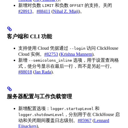
新增对负数
和负数
的支持。关闭
LIMIT
OFFSET
#28913
。
#88411
(
Nihal Z. Miaji
)。
客户端和 CLI 功能
支持使用 Cloud 凭据通过
访问 ClickHouse
--login
Cloud 实例。
#82753
(
Krishna Mannem
).
新增
选项，用于设置查询格
--semicolons_inline
式，使分号显示在最后一行，而不是另起一行。
#88018
(
Jan Rada
).
服务器配置与工作负载管理
新增配置选项：
和
logger.startupLevel
，分别用于在 ClickHouse 启
logger.shutdownLevel
动和关闭期间覆盖日志级别。
#85967
(
Lennard
Eijsackers
).