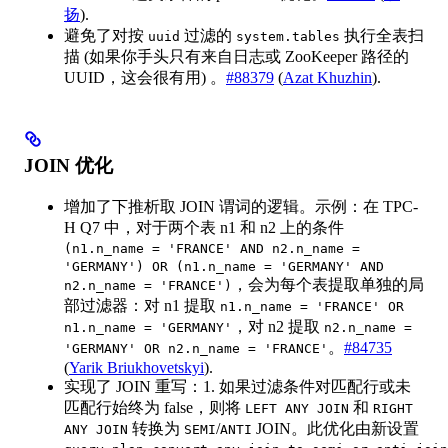
扬
).
避免了对按
过滤的
执行全表扫
uuid
system.tables
描 (如果你手头只有来自日志或 ZooKeeper 路径的
UUID，这会很有用) 。
#88379
(
Azat Khuzhin
).
JOIN 优化
增加了下推析取 JOIN 谓词的逻辑。示例：在 TPC-
H Q7 中，对于两个表 n1 和 n2 上的条件
(n1.n_name = 'FRANCE' AND n2.n_name =
'GERMANY') OR (n1.n_name = 'GERMANY' AND
，会为每个表提取单独的局
n2.n_name = 'FRANCE')
部过滤器：对 n1 提取
n1.n_name = 'FRANCE' OR
，对 n2 提取
n1.n_name = 'GERMANY'
n2.n_name =
。
#84735
'GERMANY' OR n2.n_name = 'FRANCE'
(
Yarik Briukhovetskyi
).
实现了 JOIN 重写：1. 如果过滤条件对匹配行或未
匹配行始终为 false，则将
和
LEFT ANY JOIN
RIGHT
转换为
/
JOIN。此优化由新设置
ANY JOIN
SEMI
ANTI