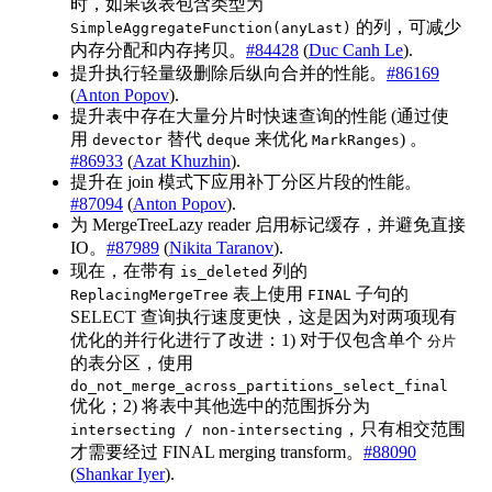
时，如果该表包含类型为
的列，可减少
SimpleAggregateFunction(anyLast)
内存分配和内存拷贝。
#84428
(
Duc Canh Le
).
提升执行轻量级删除后纵向合并的性能。
#86169
(
Anton Popov
).
提升表中存在大量分片时快速查询的性能 (通过使
用
替代
来优化
) 。
devector
deque
MarkRanges
#86933
(
Azat Khuzhin
).
提升在 join 模式下应用补丁分区片段的性能。
#87094
(
Anton Popov
).
为 MergeTreeLazy reader 启用标记缓存，并避免直接
IO。
#87989
(
Nikita Taranov
).
现在，在带有
列的
is_deleted
表上使用
子句的
ReplacingMergeTree
FINAL
SELECT 查询执行速度更快，这是因为对两项现有
优化的并行化进行了改进：1) 对于仅包含单个
分片
的表分区，使用
do_not_merge_across_partitions_select_final
优化；2) 将表中其他选中的范围拆分为
，只有相交范围
intersecting / non-intersecting
才需要经过 FINAL merging transform。
#88090
(
Shankar Iyer
).