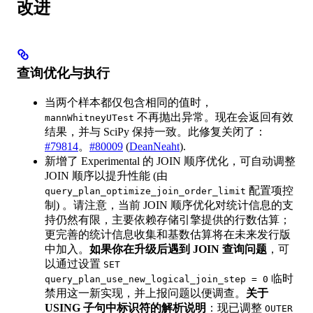
改进
查询优化与执行
当两个样本都仅包含相同的值时，
不再抛出异常。现在会返回有效
mannWhitneyUTest
结果，并与 SciPy 保持一致。此修复关闭了：
#79814
。
#80009
(
DeanNeaht
).
新增了 Experimental 的 JOIN 顺序优化，可自动调整
JOIN 顺序以提升性能 (由
配置项控
query_plan_optimize_join_order_limit
制) 。请注意，当前 JOIN 顺序优化对统计信息的支
持仍然有限，主要依赖存储引擎提供的行数估算；
更完善的统计信息收集和基数估算将在未来发行版
中加入。
如果你在升级后遇到 JOIN 查询问题
，可
以通过设置
SET
临时
query_plan_use_new_logical_join_step = 0
禁用这一新实现，并上报问题以便调查。
关于
USING 子句中标识符的解析说明
：现已调整
OUTER