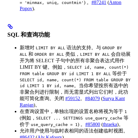
) 。
#87241
(
Anton
= 'minmax, uniq, countmin'
Popov
).
SQL 和查询功能
新增对
语法的支持。与
LIMIT BY ALL
GROUP BY
和
类似，
会自动展
ALL
ORDER BY ALL
LIMIT BY ALL
开为将 SELECT 子句中的所有非聚合表达式用作
LIMIT BY 键。例如，
SELECT id, name, count(*)
等价于
FROM table GROUP BY id LIMIT 1 BY ALL
SELECT id, name, count(*) FROM table GROUP BY
。当你希望按所有选中的
id LIMIT 1 BY id, name
非聚合列进行限制，而无需显式列出它们时，此功
能可简化查询。关闭
#59152
。
#84079
(
Surya Kant
Ranjan
)。
在查询设置中，单独出现的设置名称将视为等于
1
(例如，
等
SELECT ... SETTINGS use_query_cache
价于
) 。
#85800
(
thraeka
)。
use_query_cache = 1
允许用户使用与临时表相同的语法创建临时视图。
#86432
(
Aly Kafoury
)。