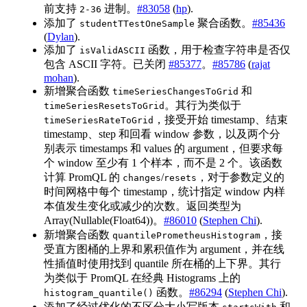
前支持
进制。
#83058
(
hp
).
2-36
添加了
聚合函数。
#85436
studentTTestOneSample
(
Dylan
).
添加了
函数，用于检查字符串是否仅
isValidASCII
包含 ASCII 字符。已关闭
#85377
。
#85786
(
rajat
mohan
).
新增聚合函数
和
timeSeriesChangesToGrid
。其行为类似于
timeSeriesResetsToGrid
，接受开始 timestamp、结束
timeSeriesRateToGrid
timestamp、step 和回看 window 参数，以及两个分
别表示 timestamps 和 values 的 argument，但要求每
个 window 至少有 1 个样本，而不是 2 个。该函数
计算 PromQL 的
/
，对于参数定义的
changes
resets
时间网格中每个 timestamp，统计指定 window 内样
本值发生变化或减少的次数。返回类型为
Array(Nullable(Float64))。
#86010
(
Stephen Chi
).
新增聚合函数
，接
quantilePrometheusHistogram
受直方图桶的上界和累积值作为 argument，并在线
性插值时使用找到 quantile 所在桶的上下界。其行
为类似于 PromQL 在经典 Histograms 上的
函数。
#86294
(
Stephen Chi
).
histogram_quantile()
添加了经过优化的不区分大小写版本
和