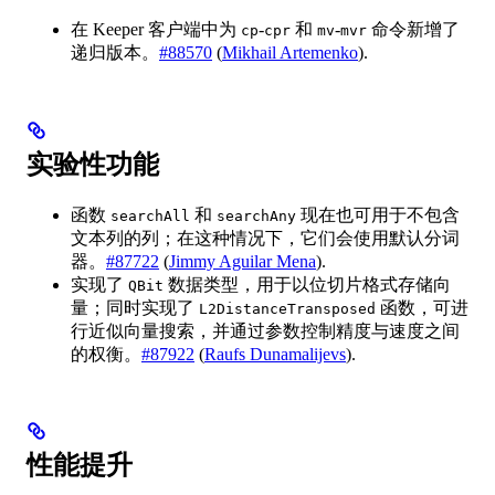
在 Keeper 客户端中为
-
和
-
命令新增了
cp
cpr
mv
mvr
递归版本。
#88570
(
Mikhail Artemenko
).
实验性功能
函数
和
现在也可用于不包含
searchAll
searchAny
文本列的列；在这种情况下，它们会使用默认分词
器。
#87722
(
Jimmy Aguilar Mena
).
实现了
数据类型，用于以位切片格式存储向
QBit
量；同时实现了
函数，可进
L2DistanceTransposed
行近似向量搜索，并通过参数控制精度与速度之间
的权衡。
#87922
(
Raufs Dunamalijevs
).
性能提升