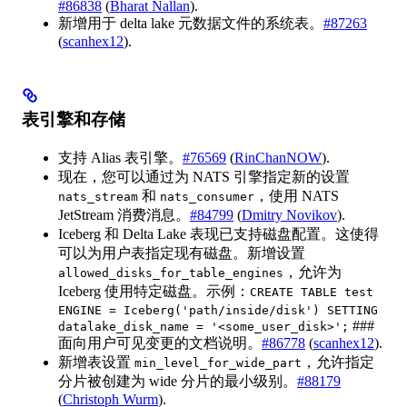
#86838
(
Bharat Nallan
).
新增用于 delta lake 元数据文件的系统表。
#87263
(
scanhex12
).
表引擎和存储
支持 Alias 表引擎。
#76569
(
RinChanNOW
).
现在，您可以通过为 NATS 引擎指定新的设置
和
，使用 NATS
nats_stream
nats_consumer
JetStream 消费消息。
#84799
(
Dmitry Novikov
).
Iceberg 和 Delta Lake 表现已支持磁盘配置。这使得
可以为用户表指定现有磁盘。新增设置
，允许为
allowed_disks_for_table_engines
Iceberg 使用特定磁盘。示例：
CREATE TABLE test
ENGINE = Iceberg('path/inside/disk') SETTING
###
datalake_disk_name = '<some_user_disk>';
面向用户可见变更的文档说明。
#86778
(
scanhex12
).
新增表设置
，允许指定
min_level_for_wide_part
分片被创建为 wide 分片的最小级别。
#88179
(
Christoph Wurm
).