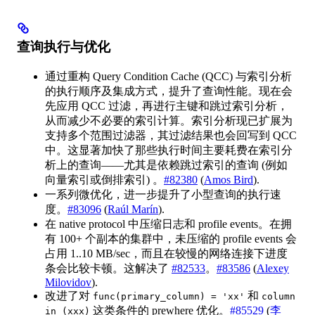
查询执行与优化
通过重构 Query Condition Cache (QCC) 与索引分析
的执行顺序及集成方式，提升了查询性能。现在会
先应用 QCC 过滤，再进行主键和跳过索引分析，
从而减少不必要的索引计算。索引分析现已扩展为
支持多个范围过滤器，其过滤结果也会回写到 QCC
中。这显著加快了那些执行时间主要耗费在索引分
析上的查询——尤其是依赖跳过索引的查询 (例如
向量索引或倒排索引) 。
#82380
(
Amos Bird
).
一系列微优化，进一步提升了小型查询的执行速
度。
#83096
(
Raúl Marín
).
在 native protocol 中压缩日志和 profile events。在拥
有 100+ 个副本的集群中，未压缩的 profile events 会
占用 1..10 MB/sec，而且在较慢的网络连接下进度
条会比较卡顿。这解决了
#82533
。
#83586
(
Alexey
Milovidov
).
改进了对
和
func(primary_column) = 'xx'
column
这类条件的 prewhere 优化。
#85529
(
李
in (xxx)