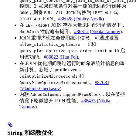
query_plan_convert_any_join_to_semi_or_anti_join
控制。2. 如果过滤条件对某一侧的未匹配行始终为
false，则将
转换为
或
FULL ALL JOIN
LEFT ALL
JOIN。
#86028
(
Dmitry Novik
).
RIGHT ALL
在
JOIN 存在大量未匹配行的情况下，
LEFT/RIGHT
性能略有提升。
#86312
(
Nikita Taranov
).
HashJoin
JOIN 重排序现在会使用统计信息。可通过设置
和
allow_statistics_optimize = 1
启
query_plan_optimize_join_order_limit = 10
用该功能。
#86822
(
Han Fei
).
在 JOIN 优化期间跳过运行时哈希表统计信息的重
新计算。新增了 profile events
和
JoinOptimizeMicroseconds
。
#87683
QueryPlanOptimizeMicroseconds
(
Vladimir Cherkasov
).
内联
，以在某些
AddedColumns::appendFromBlock
情况下略微提升 JOIN 性能。
#88455
(
Nikita
Taranov
).
String 和函数优化