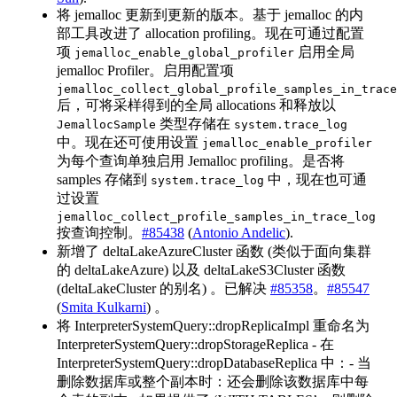
将 jemalloc 更新到更新的版本。基于 jemalloc 的内
部工具改进了 allocation profiling。现在可通过配置
项
启用全局
jemalloc_enable_global_profiler
jemalloc Profiler。启用配置项
jemalloc_collect_global_profile_samples_in_trace
后，可将采样得到的全局 allocations 和释放以
类型存储在
JemallocSample
system.trace_log
中。现在还可使用设置
jemalloc_enable_profiler
为每个查询单独启用 Jemalloc profiling。是否将
samples 存储到
中，现在也可通
system.trace_log
过设置
jemalloc_collect_profile_samples_in_trace_log
按查询控制。
#85438
(
Antonio Andelic
).
新增了 deltaLakeAzureCluster 函数 (类似于面向集群
的 deltaLakeAzure) 以及 deltaLakeS3Cluster 函数
(deltaLakeCluster 的别名) 。已解决
#85358
。
#85547
(
Smita Kulkarni
) 。
将 InterpreterSystemQuery::dropReplicaImpl 重命名为
InterpreterSystemQuery::dropStorageReplica - 在
InterpreterSystemQuery::dropDatabaseReplica 中：- 当
删除数据库或整个副本时：还会删除该数据库中每