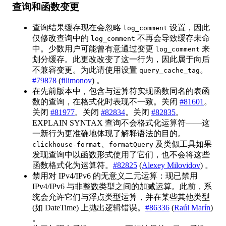
查询和函数变更
查询结果缓存现在会忽略
设置，因此
log_comment
仅修改查询中的
不再会导致缓存未命
log_comment
中。少数用户可能曾有意通过变更
来
log_comment
划分缓存。此更改改变了这一行为，因此属于向后
不兼容变更。为此请使用设置
。
query_cache_tag
#79878
(
filimonov
) 。
在先前版本中，包含与运算符实现函数同名的表函
数的查询，在格式化时表现不一致。关闭
#81601
。
关闭
#81977
。关闭
#82834
。关闭
#82835
。
EXPLAIN SYNTAX 查询不会格式化运算符——这
一新行为更准确地体现了解释语法的目的。
、
及类似工具如果
clickhouse-format
formatQuery
发现查询中以函数形式使用了它们，也不会将这些
函数格式化为运算符。
#82825
(
Alexey Milovidov
) 。
禁用对 IPv4/IPv6 的无意义二元运算：现已禁用
IPv4/IPv6 与非整数类型之间的加减运算。此前，系
统会允许它们与浮点类型运算，并在某些其他类型
(如 DateTime) 上抛出逻辑错误。
#86336
(
Raúl Marín
)
。