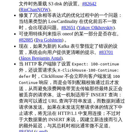
文件时热重载 S3 disk 的设置。
#82642
(
RinChanNOW
).
修复了冗余相等表达式的优化过程中的一个问题：
当结果类型的 LowCardinality 在优化前后不一致
时，会出现该问题。
#82651
(
Yakov Olkhovskiy
).
可使用特殊列来指示 oneof 的某一部分是否存在。
#82885
(
Ilya Golshtein
) 。
现在，如果为新的 Kafka 表引擎指定了错误的设
置，系统会向用户提供更清晰的提示。
#83701
(
János Benjamin Antal
).
当 HTTP 客户端除了设置
Expect: 100-continue
外，还设置请求头
X-ClickHouse-100-Continue:
时，ClickHouse 不会立即向客户端发送
defer
100
响应，而是会等到配额校验通过后才发
Continue
送，从而避免浪费网络带宽去传输那些最终反正会
被丢弃的请求体。这一机制适用于 INSERT 查询：
查询可以通过 URL 查询字符串发送，而数据则通过
请求体发送。如果在未发送完整请求体的情况下中
止请求，将无法在 HTTP/1.1 中复用连接；不过对
于大数据量的 INSERT 来说，因建立新连接而引入
的额外延迟，与其总耗时相比通常微不足道。
#84304
(
c-end
).