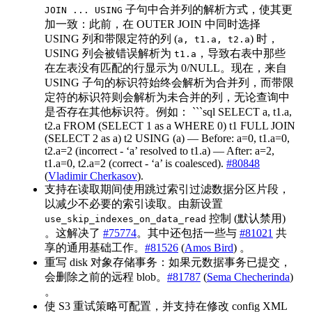
子句中合并列的解析方式，使其更
JOIN ... USING
加一致：此前，在 OUTER JOIN 中同时选择
USING 列和带限定符的列 (
) 时，
a, t1.a, t2.a
USING 列会被错误解析为
，导致右表中那些
t1.a
在左表没有匹配的行显示为 0/NULL。现在，来自
USING 子句的标识符始终会解析为合并列，而带限
定符的标识符则会解析为未合并的列，无论查询中
是否存在其他标识符。例如： ```sql SELECT a, t1.a,
t2.a FROM (SELECT 1 as a WHERE 0) t1 FULL JOIN
(SELECT 2 as a) t2 USING (a) — Before: a=0, t1.a=0,
t2.a=2 (incorrect - ‘a’ resolved to t1.a) — After: a=2,
t1.a=0, t2.a=2 (correct - ‘a’ is coalesced).
#80848
(
Vladimir Cherkasov
).
支持在读取期间使用跳过索引过滤数据分区片段，
以减少不必要的索引读取。由新设置
控制 (默认禁用)
use_skip_indexes_on_data_read
。这解决了
#75774
。其中还包括一些与
#81021
共
享的通用基础工作。
#81526
(
Amos Bird
) 。
重写 disk 对象存储事务：如果元数据事务已提交，
会删除之前的远程 blob。
#81787
(
Sema Checherinda
)
。
使 S3 重试策略可配置，并支持在修改 config XML