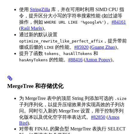
使用
StringZilla
库，并在可用时利用 SIMD CPU 指
令，提升区分大小写的字符串搜索性能 (如过滤等
操作，例如
) 。
#84161
WHERE URL LIKE '%google%'
(
Raúl Marín
)。
通过新的默认设置
，提升带前
optimize_rewrite_like_perfect_affix
缀或后缀的
的性能。
#85920
(
Guang Zhao
)。
LIKE
提升了函数
、
和
tokens
hasAllTokens
的性能。
#88416
(
Anton Popov
)。
hasAnyTokens
MergeTree 和存储优化
为 MergeTree 表中的顶层 String 列添加可选的
.size
子列序列化，以提升压缩效果并实现高效的子列访
问。同时引入新的 MergeTree 设置，用于控制序列
化版本以及优化空字符串表达式。
#82850
(
Amos
Bird
).
对带有 FINAL 的聚合型 MergeTree 表执行 SELECT