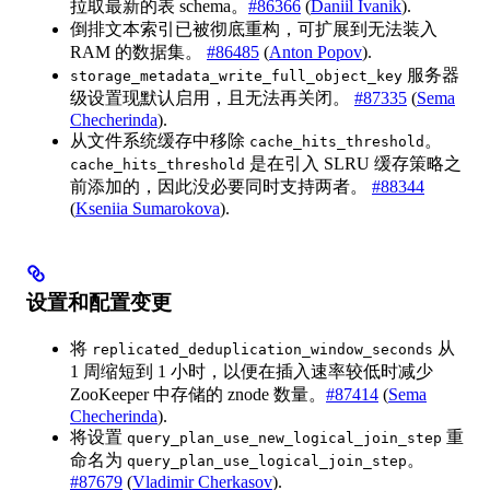
拉取最新的表 schema。
#86366
(
Daniil Ivanik
).
倒排文本索引已被彻底重构，可扩展到无法装入
RAM 的数据集。
#86485
(
Anton Popov
).
服务器
storage_metadata_write_full_object_key
级设置现默认启用，且无法再关闭。
#87335
(
Sema
Checherinda
).
从文件系统缓存中移除
。
cache_hits_threshold
是在引入 SLRU 缓存策略之
cache_hits_threshold
前添加的，因此没必要同时支持两者。
#88344
(
Kseniia Sumarokova
).
设置和配置变更
将
从
replicated_deduplication_window_seconds
1 周缩短到 1 小时，以便在插入速率较低时减少
ZooKeeper 中存储的 znode 数量。
#87414
(
Sema
Checherinda
).
将设置
重
query_plan_use_new_logical_join_step
命名为
。
query_plan_use_logical_join_step
#87679
(
Vladimir Cherkasov
).