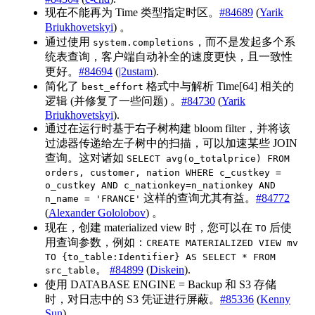
现在不能再为 Time 类型指定时区。
#84689
(
Yarik
Briukhovetskyi
) 。
通过使用
，而不是发起多个系
system.completions
统表查询，客户端自动补全的速度更快，且一致性
更好。
#84694
(
|2ustam
).
简化了
格式中与解析 Time[64] 相关的
best_effort
逻辑 (并修复了一些问题) 。
#84730
(
Yarik
Briukhovetskyi
).
通过在运行时基于右子树构建 bloom filter，并将该
过滤器传递给左子树中的扫描，可以加速某些 JOIN
查询。这对诸如
SELECT avg(o_totalprice) FROM
orders, customer, nation WHERE c_custkey =
o_custkey AND c_nationkey=n_nationkey AND
这样的查询尤其有益。
#84772
n_name = 'FRANCE'
(
Alexander Gololobov
) 。
现在，创建 materialized view 时，您可以在
后使
TO
用查询参数，例如：
CREATE MATERIALIZED VIEW mv
TO {to_table:Identifier} AS SELECT * FROM
。
#84899
(
Diskein
).
src_table
使用 DATABASE ENGINE = Backup 和 S3 存储
时，对日志中的 S3 凭证进行屏蔽。
#85336
(
Kenny
Sun
).