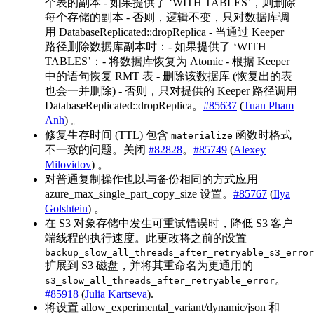
个表的副本 - 如果提供了 ‘WITH TABLES’，则删除
每个存储的副本 - 否则，逻辑不变，只对数据库调
用 DatabaseReplicated::dropReplica - 当通过 Keeper
路径删除数据库副本时：- 如果提供了 ‘WITH
TABLES’：- 将数据库恢复为 Atomic - 根据 Keeper
中的语句恢复 RMT 表 - 删除该数据库 (恢复出的表
也会一并删除) - 否则，只对提供的 Keeper 路径调用
DatabaseReplicated::dropReplica。
#85637
(
Tuan Pham
Anh
) 。
修复生存时间 (TTL) 包含
函数时格式
materialize
不一致的问题。关闭
#82828
。
#85749
(
Alexey
Milovidov
) 。
对普通复制操作也以与备份相同的方式应用
azure_max_single_part_copy_size 设置。
#85767
(
Ilya
Golshtein
) 。
在 S3 对象存储中发生可重试错误时，降低 S3 客户
端线程的执行速度。此更改将之前的设置
backup_slow_all_threads_after_retryable_s3_error
扩展到 S3 磁盘，并将其重命名为更通用的
。
s3_slow_all_threads_after_retryable_error
#85918
(
Julia Kartseva
).
将设置 allow_experimental_variant/dynamic/json 和