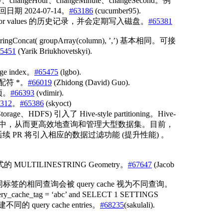
y、changeHour、changeMinute、changeSecond。例
 返回日期 2024-07-14。
#63186
(cucumber95).
s 中 error values 的历史记录，并会定期写入磁盘。
#65381
tringConcat( groupArray(column), ’,’) 基本相同。可接
5451
(Yarik Briukhovetskyi).
 index。
#65475
(lgbo).
配符 *。
#66019
(Zhidong (David) Guo).
项。
#66393
(vdimir).
312
。
#65386
(skyoct)
、HDFS) 引入了 Hive-style partitioning。Hive-
划分的子目录中，从而更高效地查询和管理大型数据集。目前，
s。后续 PR 将引入相应的数据过滤功能 (提升性能) 。
 MULTILINESTRING Geometry。
#67647
(Jacob
不同标签的相同查询会被 query cache 视为不同查询。
y_cache_tag = ‘abc’ and SELECT 1 SETTINGS
会创建不同的 query cache entries。
#68235
(sakulali).