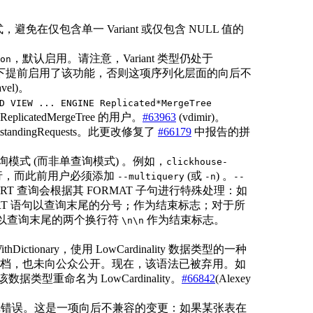
避免在仅包含单一 Variant 或仅包含 NULL 值的
，默认启用。请注意，Variant 类型仍处于
on
团队协助下提前启用了该功能，否则这项序列化层面的向后不
avel)。
D VIEW ... ENGINE Replicated*MergeTree
licatedMergeTree 的用户。
#63963
(vdimir)。
OutstandingRequests。此更改修复了
#66179
中报告的拼
在默认启用多查询模式 (而非单查询模式) 。例如，
clickhouse-
行，而此前用户必须添加
(或
) 。
--multiquery
-n
--
RT 查询会根据其 FORMAT 子句进行特殊处理：如
NSERT 语句以查询末尾的分号
作为结束标志；对于所
;
w) ，则以查询末尾的两个换行符
作为结束标志。
\n\n
onary，使用 LowCardinality 数据类型的一种
档，也未向公众公开。现在，该语法已被弃用。如
类型重命名为 LowCardinality。
#66842
(Alexey
的逻辑错误。这是一项向后不兼容的变更：如果某张表在