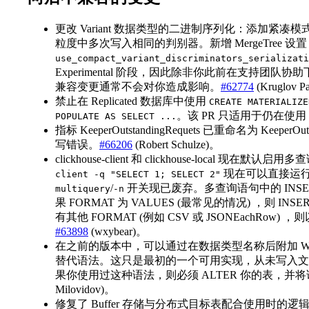
更改 Variant 数据类型的二进制序列化：添加紧凑模式，
粒度中多次写入相同的判别器。新增 MergeTree 设置
use_compact_variant_discriminators_serializati
Experimental 阶段，因此除非你此前在支持
兼容变更通常不会对你造成影响。
#62774
(Kruglov P
禁止在 Replicated 数据库中使用
CREATE MATERIALIZE
。该 PR 只适用于仍在使用 Rep
POPULATE AS SELECT ...
指标 KeeperOutstandingRequets 已重命名为 Keeper
写错误。
#66206
(Robert Schulze)。
clickhouse-client 和 clickhouse-local 现
现在可以直接运
client -q "SELECT 1; SELECT 2"
/
开关现已废弃。多查询语句中的 INSE
multiquery
-n
果 FORMAT 为 VALUES (最常见的情况) ，则 I
有其他 FORMAT (例如 CSV 或 JSONEachRo
#63898
(wxybear)。
在之前的版本中，可以通过在数据类型名称后附加 WithDicti
替代语法。这只是最初的一个可用实现，从未写入文
果你使用过这种语法，则必须 ALTER 你的表，并将该数据
Milovidov)。
修复了 Buffer 存储与分布式目标表配合使用时