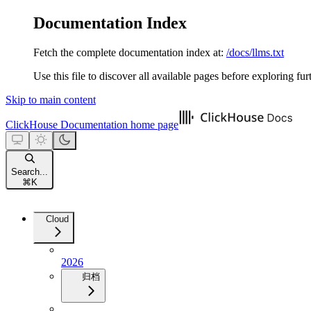
Documentation Index
Fetch the complete documentation index at:
/docs/llms.txt
Use this file to discover all available pages before exploring fur
Skip to main content
ClickHouse Documentation
home page
Search...
⌘
K
Cloud
2026
归档