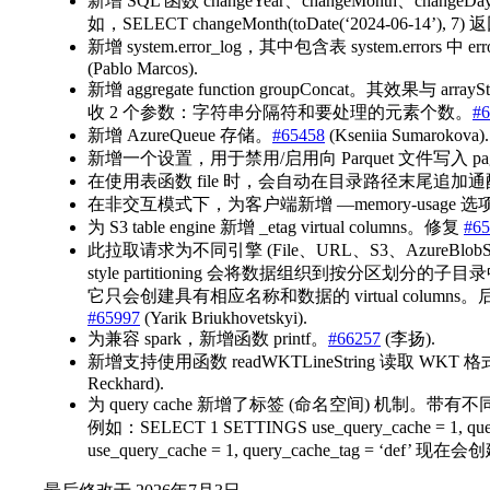
新增 SQL 函数 changeYear、changeMonth、changeDa
如，SELECT changeMonth(toDate(‘2024-06-14’), 7)
新增 system.error_log，其中包含表 system.error
(Pablo Marcos).
新增 aggregate function groupConcat。其效果与 arrayS
收 2 个参数：字符串分隔符和要处理的元素个数。
#6
新增 AzureQueue 存储。
#65458
(Kseniia Sumarokova).
新增一个设置，用于禁用/启用向 Parquet 文件写入 page
在使用表函数 file 时，会自动在目录路径末尾追加通
在非交互模式下，为客户端新增 —memory-usage 选
为 S3 table engine 新增 _etag virtual columns。修复
#65
此拉取请求为不同引擎 (File、URL、S3、AzureBlobStorage
style partitioning 会将数据组织到按分区
它只会创建具有相应名称和数据的 virtual column
#65997
(Yarik Briukhovetskyi).
为兼容 spark，新增函数 printf。
#66257
(李扬).
新增支持使用函数 readWKTLineString 读取 WKT 格式的
Reckhard).
为 query cache 新增了标签 (命名空间) 机制。带有
例如：SELECT 1 SETTINGS use_query_cache = 1, quer
use_query_cache = 1, query_cache_tag = ‘def’ 现在