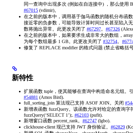
同一查询中出现多次 (例如在自连接中) ，那么使用 B
#67015
(vdimir)。
在之前的版本中，调用基于伽马函数的随机分布函数 (例如 Chi
接近零的负参数，可能导致计算时间过长甚至陷入无
数将抛出异常。此更改关闭了
#67297
。
#67326
(Alex
在之前的版本中，如果要求生成非常大的数组，arrayWi
为每个数组最多 1 GB。此更改关闭了
#32754
。
#677
修复了 REPLACE modifier 的格式问题 (禁止省略括号
新特性
扩展函数 tuple，使其能够在查询中构造命名元组。引入
#54881
(Amos Bird).
full_sorting_join 算法现已支持 ASOF JOIN。关闭
#54
新增表函数 fuzzQuery。该函数允许对给定的查询字符
fuzzQuery(‘SELECT 1’);.
#62103
(pufit).
新增窗口函数 percent_rank。
#62747
(lgbo).
clickhouse-client 现已支持 JWT 身份验证。
#62829
(Ko