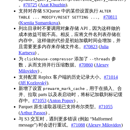
。
#70725
(
Azat Khuzhin
).
支持对存储 S3Queue 中的某些设置执行
ALTER
。
#70811
TABLE ... MODIFY/RESET SETTING ...
(
Kseniia Sumarokova
).
列出目录时不要调用对象存储 API，因为这样做的
成本效益可能不高。相反，应将文件名列表存储在
内存中。这样做的代价是初始加载时间会增加，并
且需要更多内存来存储文件名。
#70823
(
Julia
Kartseva
) 。
为
添加了
参
clickhouse-compressor
--threads
数，从而支持并行压缩数据。
#70860
(
Alexey
Milovidov
) 。
支持配置 Replxx 客户端的历史记录大小。
#71014
(
Jiří Kozlovský
).
新增了设置
，用于在插入、合
prewarm_mark_cache
并、拉取 parts 以及表启动时，将标记加载到标记缓
存中。
#71053
(
Anton Popov
) 。
Parquet 原生读取器现已支持布尔类型。
#71055
(
Arthur Passos
) 。
与 S3 交互时，遇到更多错误 (例如 “Malformed
message”) 时会进行重试。
#71088
(
Alexey Milovidov
)