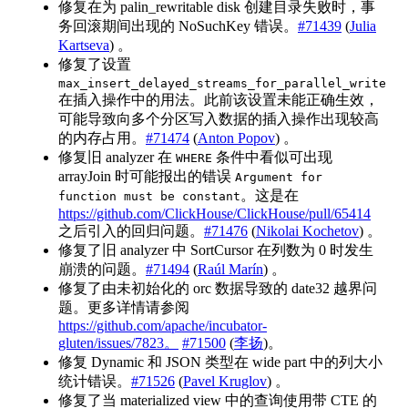
修复在为 palin_rewritable disk 创建目录失败时，事
务回滚期间出现的 NoSuchKey 错误。
#71439
(
Julia
Kartseva
) 。
修复了设置
max_insert_delayed_streams_for_parallel_write
在插入操作中的用法。此前该设置未能正确生效，
可能导致向多个分区写入数据的插入操作出现较高
的内存占用。
#71474
(
Anton Popov
) 。
修复旧 analyzer 在
条件中看似可出现
WHERE
arrayJoin 时可能报出的错误
Argument for
。这是在
function must be constant
https://github.com/ClickHouse/ClickHouse/pull/65414
之后引入的回归问题。
#71476
(
Nikolai Kochetov
) 。
修复了旧 analyzer 中 SortCursor 在列数为 0 时发生
崩溃的问题。
#71494
(
Raúl Marín
) 。
修复了由未初始化的 orc 数据导致的 date32 越界问
题。更多详情请参阅
https://github.com/apache/incubator-
gluten/issues/7823。
#71500
(
李扬
)。
修复 Dynamic 和 JSON 类型在 wide part 中的列大小
统计错误。
#71526
(
Pavel Kruglov
) 。
修复了当 materialized view 中的查询使用带 CTE 的