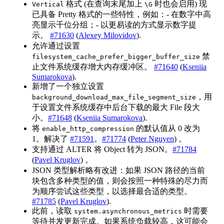
格式 (在查询末尾加上
时也会启用) 现
Vertical
\G
已具备 Pretty 格式的一些特性，例如：- 在数字中高
亮显示千位分组；- 以更易读的方式显示数字提
示。
#71630
(
Alexey Milovidov
).
允许通过设置
禁
filesystem_cache_prefer_bigger_buffer_size
止文件系统缓存增大内存缓冲区。
#71640
(
Kseniia
Sumarokova
).
新增了一个独立设置
，用
background_download_max_file_segment_size
于设置文件系统缓存中后台下载的最大 File 段大
小。
#71648
(
Kseniia Sumarokova
).
将
的默认值从 0 改为
enable_http_compression
1。解决了
#71591
。
#71774
(
Peter Nguyen
) 。
支持通过 ALTER 将 Object 转为 JSON。
#71784
(
Pavel Kruglov
) 。
JSON 类型解析略有改进：如果 JSON 路径的当前
块包含多种类型的值，则会按照一种特殊的尽力而
为顺序尝试这些类型，以选择最合适的类型。
#71785
(
Pavel Kruglov
).
此前，读取
时需要
system.asynchronous_metrics
等待并发更新完成。如果系统负载较高，这可能会