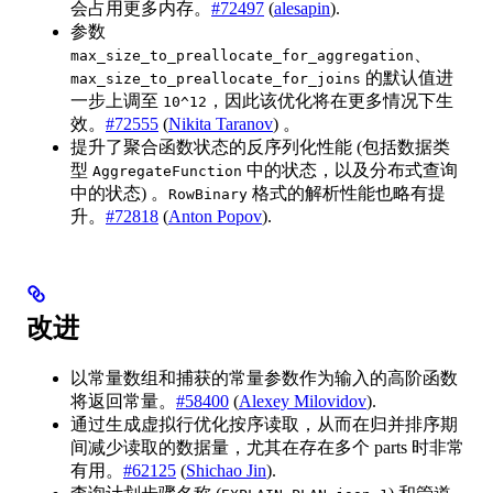
会占用更多内存。
#72497
(
alesapin
).
参数
、
max_size_to_preallocate_for_aggregation
的默认值进
max_size_to_preallocate_for_joins
一步上调至
，因此该优化将在更多情况下生
10^12
效。
#72555
(
Nikita Taranov
) 。
提升了聚合函数状态的反序列化性能 (包括数据类
型
中的状态，以及分布式查询
AggregateFunction
中的状态) 。
格式的解析性能也略有提
RowBinary
升。
#72818
(
Anton Popov
).
改进
以常量数组和捕获的常量参数作为输入的高阶函数
将返回常量。
#58400
(
Alexey Milovidov
).
通过生成虚拟行优化按序读取，从而在归并排序期
间减少读取的数据量，尤其在存在多个 parts 时非常
有用。
#62125
(
Shichao Jin
).