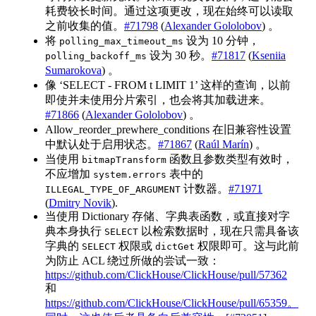
耗费较长时间。通过这项更改，现在始终可以读取
之前收集的值。
#71798
(
Alexander Gololobov
) 。
将
设为 10 分钟，
polling_max_timeout_ms
设为 30 秒。
#71817
(
Kseniia
polling_backoff_ms
Sumarokova
) 。
像 ‘SELECT - FROM t LIMIT 1’ 这样的查询，以前
即使并未使用分片索引，也会将其加载进来。
#71866
(
Alexander Gololobov
) 。
Allow_reorder_prewhere_conditions 在旧兼容性设置
中默认处于启用状态。
#71867
(
Raúl Marín
) 。
当使用
函数且参数类型有效时，
bitmapTransform
不应增加
表中的
system.errors
计数器。
#71971
ILLEGAL_TYPE_OF_ARGUMENT
(
Dmitry Novik
).
当使用 Dictionary 存储、字典表函数，或直接对字
典本身执行
以检索数据时，现在只需具备该
SELECT
字典的
权限或
权限即可。这与此前
SELECT
dictGet
为防止 ACL 绕过所做的尝试一致：
https://github.com/ClickHouse/ClickHouse/pull/57362
和
https://github.com/ClickHouse/ClickHouse/pull/65359。