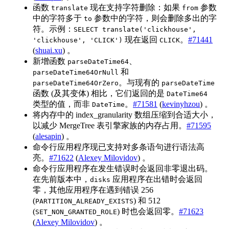
函数
现在支持字符删除：如果
参数
translate
from
中的字符多于
参数中的字符，则会删除多出的字
to
符。示例：
SELECT translate('clickhouse',
现在返回
。
#71441
'clickhouse', 'CLICK')
CLICK
(
shuai.xu
) 。
新增函数
、
parseDateTime64
和
parseDateTime64OrNull
。与现有的
parseDateTime64OrZero
parseDateTime
函数 (及其变体) 相比，它们返回的是
DateTime64
类型的值，而非
。
#71581
(
kevinyhzou
) 。
DateTime
将内存中的 index_granularity 数组压缩到合适大小，
以减少 MergeTree 表引擎家族的内存占用。
#71595
(
alesapin
) 。
命令行应用程序现已支持对多条语句进行语法高
亮。
#71622
(
Alexey Milovidov
) 。
命令行应用程序在发生错误时会返回非零退出码。
在先前版本中，
应用程序在出错时会返回
disks
零，其他应用程序在遇到错误 256
(
) 和 512
PARTITION_ALREADY_EXISTS
(
) 时也会返回零。
#71623
SET_NON_GRANTED_ROLE
(
Alexey Milovidov
) 。