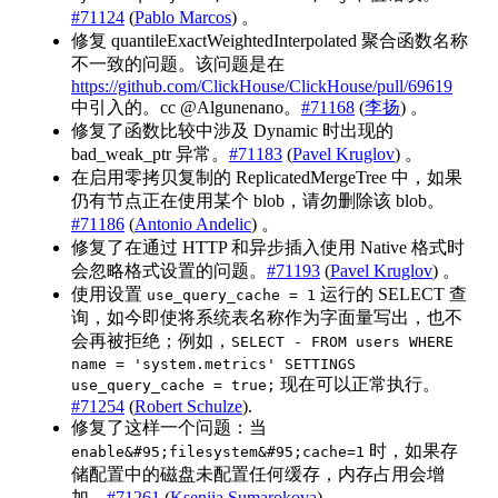
#71124
(
Pablo Marcos
) 。
修复 quantileExactWeightedInterpolated 聚合函数名称
不一致的问题。该问题是在
https://github.com/ClickHouse/ClickHouse/pull/69619
中引入的。cc @Algunenano。
#71168
(
李扬
) 。
修复了函数比较中涉及 Dynamic 时出现的
bad_weak_ptr 异常。
#71183
(
Pavel Kruglov
) 。
在启用零拷贝复制的 ReplicatedMergeTree 中，如果
仍有节点正在使用某个 blob，请勿删除该 blob。
#71186
(
Antonio Andelic
) 。
修复了在通过 HTTP 和异步插入使用 Native 格式时
会忽略格式设置的问题。
#71193
(
Pavel Kruglov
) 。
使用设置
运行的 SELECT 查
use_query_cache = 1
询，如今即使将系统表名称作为字面量写出，也不
会再被拒绝；例如，
SELECT - FROM users WHERE
name = 'system.metrics' SETTINGS
现在可以正常执行。
use_query_cache = true;
#71254
(
Robert Schulze
).
修复了这样一个问题：当
时，如果存
enable&#95;filesystem&#95;cache=1
储配置中的磁盘未配置任何缓存，内存占用会增
加。
#71261
(
Kseniia Sumarokova
) 。