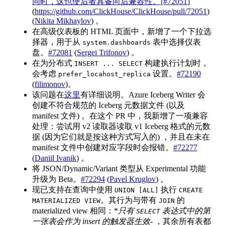
同时，这也使后者具备向后兼容性。[#72051
]
(
https://github.com/ClickHouse/ClickHouse/pull/72051
)
(
Nikita Mikhaylov
) 。
在高级仪表板的 HTML 页面中，新增了一个下拉选
择器，用于从
表中选择仪表
system.dashboards
盘。
#72081
(
Sergei Trifonov
) 。
在为分布式
构建执行计划时，
INSERT ... SELECT
会考虑
设置。
#72190
prefer_locahost_replica
(
filimonov
)。
该问题在
这里
有详细说明。Azure Iceberg Writer 会
创建不符合规范的 Iceberg 元数据文件 (以及
manifest 文件) 。在这个 PR 中，我新增了一项兼容
处理：尝试用 v2 读取器读取 v1 Iceberg 格式的元数
据 (因为它们就是按这种方式写入的) ，并且在未在
manifest 文件中创建对应字段时会报错。
#72277
(
Daniil Ivanik
) 。
将 JSON/Dynamic/Variant 类型从 Experimental 功能
升级为 Beta。
#72294
(
Pavel Kruglov
) 。
现已支持在查询中使用
执行
UNION [ALL]
CREATE
。其行为与带有
的
MATERIALIZED VIEW
JOIN
materialized view 相同：*
只有
表达式中的第
SELECT
一张表会作为 insert 的触发器生效
- ，其余所有表都