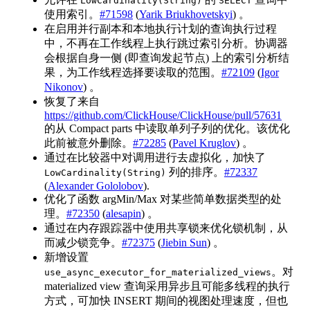
LowCardinality(String)
SELECT
使用索引。
#71598
(
Yarik Briukhovetskyi
) 。
在启用并行副本和本地执行计划的查询执行过程
中，不再在工作线程上执行跳过索引分析。协调器
会根据自身一侧 (即查询发起节点) 上的索引分析结
果，为工作线程选择要读取的范围。
#72109
(
Igor
Nikonov
) 。
恢复了来自
https://github.com/ClickHouse/ClickHouse/pull/57631
的从 Compact parts 中读取单列子列的优化。该优化
此前被意外删除。
#72285
(
Pavel Kruglov
) 。
通过在比较器中对调用进行去虚拟化，加快了
列的排序。
#72337
LowCardinality(String)
(
Alexander Gololobov
).
优化了函数 argMin/Max 对某些简单数据类型的处
理。
#72350
(
alesapin
) 。
通过在内存跟踪器中使用共享锁来优化锁机制，从
而减少锁竞争。
#72375
(
Jiebin Sun
) 。
新增设置
。对
use_async_executor_for_materialized_views
materialized view 查询采用异步且可能多线程的执行
方式，可加快 INSERT 期间的视图处理速度，但也