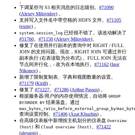
。
下调某些与 S3 相关消息的日志级别。
#71090
(
Alexey Milovidov
) 。
支持写入文件名中带空格的 HDFS 文件。
#71105
(
exmy
) 。
已经很不错了。该改动解决了
system.session_log
#51760
。
#71150
(
Alexey Milovidov
)。
修复了在使用并行副本的查询中对 RIGHT / FULL
JOIN 的支持问题。现在，RIGHT JOIN 可通过并行
副本执行 (右表读取为分布式) 。FULL JOIN 无法在
节点间并行化，- 改为在本地执行。
#71162
(
Igor
Nikonov
) 。
新增了限制复制表、字典和视图数量的设置。
#71179
(
Kirill
) 。
修复了
#71227
。
#71286
(
Arthur Passos
) 。
根据服务器/用户的内存使用情况，自动将
GROUP
/
结果落盘。通过
BY
ORDER BY
/
max_bytes_ratio_before_external_group_by
max_byt
查询设置控制。
#71406
(
Azat Khuzhin
) 。
在高级仪表板中新增按主机划分的仪表盘
Overview
和
。
#71422
(host)
Cloud overview (host)
(
alesapin
) 。