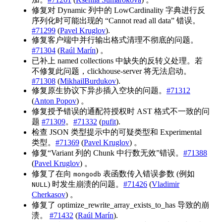
修复对 Dynamic 列中的 LowCardinality 字典进行反
序列化时可能出现的 “Cannot read all data” 错误。
#71299
(
Pavel Kruglov
).
修复客户端中并行输出格式清理不彻底的问题。
#71304
(
Raúl Marín
) 。
已补上 named collections 中缺失的反转义处理。若
不修复此问题，clickhouse-server 将无法启动。
#71308
(
MikhailBurdukov
).
修复原生协议下异步插入空块的问题。
#71312
(
Anton Popov
) 。
修复授予错误的通配符授权时 AST 格式不一致的问
题
#71309
。
#71332
(
pufit
).
检查 JSON 类型提示中的可疑类型和 Experimental
类型。
#71369
(
Pavel Kruglov
) 。
修复“Variant 列的 Chunk 中行数无效”错误。
#71388
(
Pavel Kruglov
) 。
修复了在向
表函数传入错误参数 (例如
mongodb
) 时发生崩溃的问题。
#71426
(
Vladimir
NULL
Cherkasov
) 。
修复了 optimize_rewrite_array_exists_to_has 导致的崩
溃。
#71432
(
Raúl Marín
).