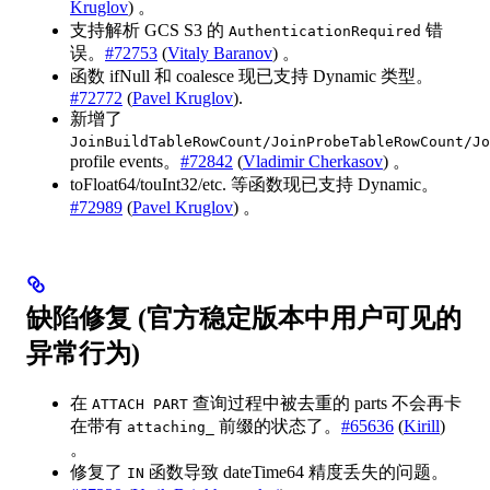
Kruglov
) 。
支持解析 GCS S3 的
错
AuthenticationRequired
误。
#72753
(
Vitaly Baranov
) 。
函数 ifNull 和 coalesce 现已支持 Dynamic 类型。
#72772
(
Pavel Kruglov
).
新增了
JoinBuildTableRowCount/JoinProbeTableRowCount/Jo
profile events。
#72842
(
Vladimir Cherkasov
) 。
toFloat64/touInt32/etc. 等函数现已支持 Dynamic。
#72989
(
Pavel Kruglov
) 。
缺陷修复 (官方稳定版本中用户可见的
异常行为)
在
查询过程中被去重的 parts 不会再卡
ATTACH PART
在带有
前缀的状态了。
#65636
(
Kirill
)
attaching_
。
修复了
函数导致 dateTime64 精度丢失的问题。
IN