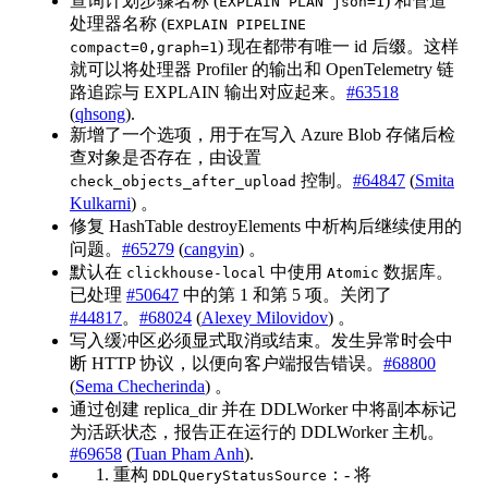
查询计划步骤名称 (
) 和管道
EXPLAIN PLAN json=1
处理器名称 (
EXPLAIN PIPELINE
) 现在都带有唯一 id 后缀。这样
compact=0,graph=1
就可以将处理器 Profiler 的输出和 OpenTelemetry 链
路追踪与 EXPLAIN 输出对应起来。
#63518
(
qhsong
).
新增了一个选项，用于在写入 Azure Blob 存储后检
查对象是否存在，由设置
控制。
#64847
(
Smita
check_objects_after_upload
Kulkarni
) 。
修复 HashTable destroyElements 中析构后继续使用的
问题。
#65279
(
cangyin
) 。
默认在
中使用
数据库。
clickhouse-local
Atomic
已处理
#50647
中的第 1 和第 5 项。关闭了
#44817
。
#68024
(
Alexey Milovidov
) 。
写入缓冲区必须显式取消或结束。发生异常时会中
断 HTTP 协议，以便向客户端报告错误。
#68800
(
Sema Checherinda
) 。
通过创建 replica_dir 并在 DDLWorker 中将副本标记
为活跃状态，报告正在运行的 DDLWorker 主机。
#69658
(
Tuan Pham Anh
).
重构
：- 将
DDLQueryStatusSource