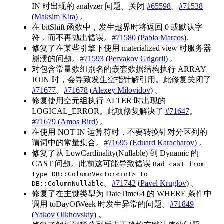
IN 时出现的 analyzer 问题。关闭
#65598
。
#71538
(
Maksim Kita
) 。
在 bitShift 函数中，发生越界时将返回 0 或默认字
符，而不再抛出错误。
#71580
(
Pablo Marcos
).
修复了在某些引擎下使用 materialized view 时服务器
崩溃的问题。
#71593
(
Pervakov Grigorii
) 。
对包含常量数组别名的嵌套数据结构执行 ARRAY
JOIN 时，会导致发生空指针解引用。此修复关闭了
#71677
。
#71678
(
Alexey Milovidov
) 。
修复使用空元组执行 ALTER 时出现的
LOGICAL_ERROR。此项修复解决了
#71647
。
#71679
(
Amos Bird
) 。
在使用 NOT IN 运算符时，不要转换针对分区列的
谓词中的常量集合。
#71695
(
Eduard Karacharov
) 。
修复了从 LowCardinality(Nullable) 到 Dynamic 的
CAST 问题。此前这可能导致错误
Bad cast from
type DB::ColumnVector<int> to
。
#71742
(
Pavel Kruglov
) 。
DB::ColumnNullable
修复了在主键类型为 DateTime64 的 WHERE 条件中
调用 toDayOfWeek 时发生异常的问题。
#71849
(
Yakov Olkhovskiy
) 。