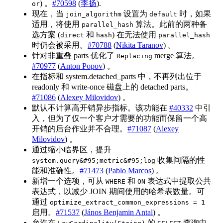
) 。
#70598
(
李扬
).
or
现在，当
设置为
时，如果
join_algorithm
default
适用，将使用
算法。此前的两种备
parallel_hash
选方案 (
和
) 在无法使用
direct
hash
parallel_hash
时仍会被采用。
#70788
(
Nikita Taranov
) 。
针对非重叠 parts 优化了
merge 算法。
Replacing
#70977
(
Anton Popov
) 。
在指标和 system.detached_parts 中，不再列出位于
readonly 和 write-once 磁盘上的 detached parts。
#71086
(
Alexey Milovidov
) 。
默认不计算高开销异步指标。该功能在
#40332
中引
入，但为了仅一个客户才需要的功能而保留一个高
开销的后台作业并不合理。
#71087
(
Alexey
Milovidov
) 。
通过缩小临界区，提升
收集间隔的性
system.query&#95;metric&#95;log
能和准确性。
#71473
(
Pablo Marcos
) 。
新增一个选项，可从
和
表达式中提取公共
WHERE
ON
表达式，以减少 JOIN 期间使用的哈希表数量。可
通过
optimize_extract_common_expressions = 1
启用。
#71537
(
János Benjamin Antal
) 。
允许在
的
查询中