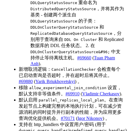
重命名为
DDLQueryStatusSource
，并将其作为
DistributedQueryStatusSource
基类 - 创建两个派生自
的子类：
DDLQueryStatusSource
和
DDLOnClusterQueryStatusSource
，分
ReplicatedDatabaseQueryStatusSource
别用于查询来自
和 Replicated
DDL On Cluster
数据库的 DDL 任务状态。 2. 在
中支
DDLOnClusterQueryStatusSource&#96;
持停止等待离线主机。
#69660
(
Tuan Pham
Anh
).
新增取消逻辑：
会检查每个
CancellationChecker
已启动查询是否超时，并在超时后将其停止。
#69880
(
Yarik Briukhovetskyi
) 。
移除
设置，
allow_experimental_join_condition
默认支持非等值条件。
#69910
(
Vladimir Cherkasov
).
默认启用
。在查询
parallel_replicas_local_plan
发起节点上构建完整的本地执行计划，可在减少资
源消耗的同时提升并行副本的性能，并为应用更多
查询优化提供机会。
#70171
(
Igor Nikonov
) 。
支持在 http_handlers 中设置用户/密码 (用于
/
)
dynamic_query_handler
predefined_query_handler