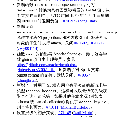
新增函数
，可将
toUnixTimestamp64Second
转换为具有固定秒精度的
值，从
DateTime64
Int64
而支持在日期早于 UTC 时间 1970 年 1 月 1 日星期
四 00:00:00 时返回负值。
#70597
(
zhanglistar
).
新增设置
enforce_index_structure_match_on_partition_manip
允许在源表的 projections 和次级索引为目标表相应
对象的子集时执行 attach。关闭
#70602
。
#70603
(
zwy991114
) 。
函数
的输出与 Apache Spark 不一致，这会导
cast
致 gluten 项目中出现差异，参见
https://github.com/apache/incubator-
gluten/issues/7602。此
PR 新增了对 Spark 文本
output format 的支持，默认关闭。
#70957
(
zhanglistar
).
新增了一种用于 S3 端点用户身份验证的新请求头
类型 (
) 。这样可以以最低优先级获
access_header
取某个访问请求头；如果其他任意来源 (例如表
schema 或 named collection) 提供了
，
access_key_id
则会将其覆盖。
#71011
(
MikhailBurdukov
) 。
设置层级的初步实现。
#71145
(
Raúl Marín
) 。