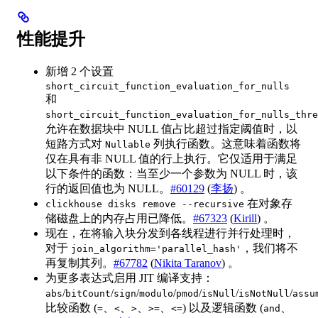
性能提升
新增 2 个设置
short_circuit_function_evaluation_for_nulls
和
short_circuit_function_evaluation_for_nulls_thre
允许在数据块中 NULL 值占比超过指定阈值时，以
短路方式对
列执行函数。这意味着函数将
Nullable
仅在具有非 NULL 值的行上执行。它仅适用于满足
以下条件的函数：当至少一个参数为 NULL 时，该
行的返回值也为 NULL。
#60129
(
李扬
) 。
在对象存
clickhouse disks remove --recursive
储磁盘上的内存占用已降低。
#67323
(
Kirill
) 。
现在，在将输入块分发到各线程进行并行处理时，
对于
，我们将不
join_algorithm='parallel_hash'
再复制其列。
#67782
(
Nikita Taranov
) 。
为更多表达式启用 JIT 编译支持：
/
/
/
/
/
/
/
abs
bitCount
sign
modulo
pmod
isNull
isNotNull
assu
比较函数 (
、
、
、
、
) 以及逻辑函数 (
、
=
<
>
>=
<=
and