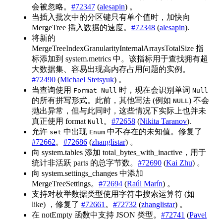
会被忽略。
#72347
(
alesapin
) 。
当插入批次中的分区键只有单个值时，加快向
MergeTree 插入数据的速度。
#72348
(
alesapin
).
将新的
MergeTreeIndexGranularityInternalArraysTotalSize 指
标添加到 system.metrics 中。该指标用于查找拥有超
大数据集、容易出现高内存占用问题的实例。
#72490
(
Miсhael Stetsyuk
) 。
当查询使用
时，现在会识别单词
Format Null
Null
的所有拼写形式。此前，其他写法 (例如
) 不会
NULL
抛出异常，但与此同时，这些情况下实际上也并未
真正使用 format
。
#72658
(
Nikita Taranov
).
Null
允许
中出现
中不存在的未知值。修复了
set
Enum
#72662
。
#72686
(
zhanglistar
) 。
向 system.tables 添加 total_bytes_with_inactive，用于
统计非活跃 parts 的总字节数。
#72690
(
Kai Zhu
) 。
向 system.settings_changes 中添加
MergeTreeSettings。
#72694
(
Raúl Marín
) 。
支持对枚举数据类型使用字符串搜索运算符 (如
like) ，修复了
#72661
。
#72732
(
zhanglistar
) 。
在 notEmpty 函数中支持 JSON 类型。
#72741
(
Pavel