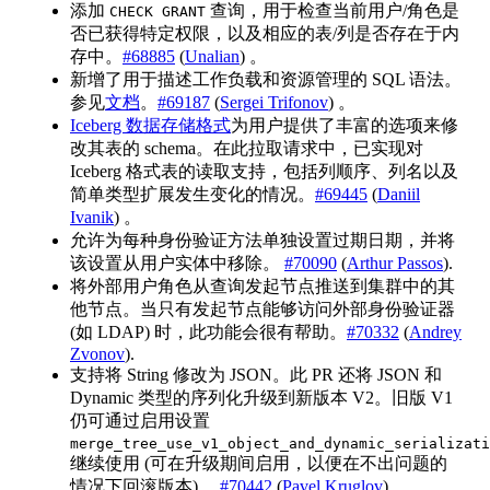
添加
查询，用于检查当前用户/角色是
CHECK GRANT
否已获得特定权限，以及相应的表/列是否存在于内
存中。
#68885
(
Unalian
) 。
新增了用于描述工作负载和资源管理的 SQL 语法。
参见
文档
。
#69187
(
Sergei Trifonov
) 。
Iceberg 数据存储格式
为用户提供了丰富的选项来修
改其表的 schema。在此拉取请求中，已实现对
Iceberg 格式表的读取支持，包括列顺序、列名以及
简单类型扩展发生变化的情况。
#69445
(
Daniil
Ivanik
) 。
允许为每种身份验证方法单独设置过期日期，并将
该设置从用户实体中移除。
#70090
(
Arthur Passos
).
将外部用户角色从查询发起节点推送到集群中的其
他节点。当只有发起节点能够访问外部身份验证器
(如 LDAP) 时，此功能会很有帮助。
#70332
(
Andrey
Zvonov
).
支持将 String 修改为 JSON。此 PR 还将 JSON 和
Dynamic 类型的序列化升级到新版本 V2。旧版 V1
仍可通过启用设置
merge_tree_use_v1_object_and_dynamic_serializati
继续使用 (可在升级期间启用，以便在不出问题的
情况下回滚版本) 。
#70442
(
Pavel Kruglov
) 。