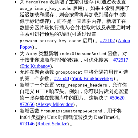
为
表新增了主索引缓存 (可通过表设置
MergeTree
启用) 。如果主索引启用了
use_primary_key_cache
延迟加载和缓存，则会按需将其加载到缓存中 (类
似于标记缓存) ，而不是一直常驻内存。新增了在
数据分区片段执行插入/合并/拉取时以及表重启时对
主索引进行预热的功能 (可通过设置
启用) 。
#72102
(
Anton
prewarm_primary_key_cache
Popov
) 。
为 Array 类型新增
函数。对
indexOfAssumeSorted
于按非递减顺序排列的数组，可优化搜索。
#72517
(
Eric Kurbanov
).
允许在聚合函数
中将分隔符用作可选
groupConcat
的第二个参数。
#72540
(
Yarik Briukhovetskyi
) 。
新增了一个设置
，允许你
http_response_headers
自定义 HTTP 响应头。例如，你可以告诉浏览器渲
染一张存储在数据库中的图片。这解决了
#59620
。
#72656
(
Alexey Milovidov
) 。
新增函数
，用于将
fromUnixTimestamp64Second
Int64 类型的 Unix 时间戳值转换为 DateTime64。
#73146
(
Robert Schulze
) 。