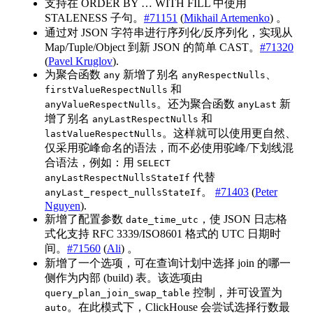
支持在 ORDER BY … WITH FILL 中使用
STALENESS 子句。
#71151
(
Mikhail Artemenko
) 。
通过对 JSON 字符串进行序列化/反序列化，实现从
Map/Tuple/Object 到新 JSON 的简单 CAST。
#71320
(
Pavel Kruglov
).
为聚合函数
新增了别名
、
any
anyRespectNulls
和
firstValueRespectNulls
。还为聚合函数
新
anyValueRespectNulls
anyLast
增了别名
和
anyLastRespectNulls
。这样就可以使用更自然、
lastValueRespectNulls
仅采用驼峰命名的语法，而不必使用驼峰/下划线混
合语法，例如：用
SELECT
代替
anyLastRespectNullsStateIf
。
#71403
(
Peter
anyLast_respect_nullsStateIf
Nguyen
).
新增了配置参数
，使 JSON 日志格
date_time_utc
式化支持 RFC 3339/ISO8601 格式的 UTC 日期时
间。
#71560
(
Ali
) 。
新增了一个选项，可在查询计划中选择 join 的哪一
侧作为内部 (build) 表。该选项由
控制，并可设置为
query_plan_join_swap_table
。在此模式下，ClickHouse 会尝试选择行数最
auto