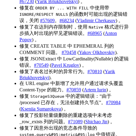
#67230
(
Yarik Briukhovetskyi
) 。
修复在
中使用带
ORDER BY ... WITH FILL
的函数时可能出现的逻辑错
IGNORE/RESPECT NULLS
误，关闭
#57609
。
#68234
(
Vladimir Cherkasov
) 。
修复了在达到内存限制时，使用
格式进行异
Native
步插入时出现的罕见逻辑错误。
#68965
(
Anton
Popov
) 。
修复 CREATE TABLE 中 EPHEMERAL 列的
COMMENT 问题。
#70458
(
Yakov Olkhovskiy
).
修复 JSONExtract 中 LowCardinality(Nullable) 的逻辑
错误。
#70549
(
Pavel Kruglov
) 。
修复了表名过长时的异常行为。
#70810
(
Yarik
Briukhovetskyi
).
在 URL engine 中新增了允许用户通过请求头覆盖
Content-Type 的能力。
#70859
(
Artem Iurin
) 。
修复
中的逻辑错误：“由于
StorageS3Queue
/processed 已存在，无法创建持久节点”。
#70984
(
Kseniia Sumarokova
) 。
修复了投影轻量级删除的重建选项中未考虑
_row_exists 列的问题。
#71089
(
Shichao Jin
) 。
修复了因意外出现的竞态条件导致的
中值错误。
system.query&#95;metric&#95;log