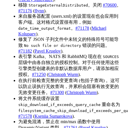
移除
。关闭
#70600
。
StorageExternalDistributed
#71176
(
flynn
).
来自服务器配置 (users.xml) 的设置现在也会应用到
客户端。这对格式设置很有用，例如
。
#71178
(
Michael
date_time_output_format
Kolupaev
).
修复了 JSON 子列文件中未转义的特殊符号可能导
致
错误的问题。
No such file or directory
#71182
(
Pavel Kruglov
).
表引擎 Kafka、NATS 和 RabbitMQ 现在在
SOURCES
层级中由各自独立的授权控制。对于任何使用这些
引擎类型创建表的非默认数据库用户，请添加相应
授权。
#71250
(
Christoph Wurm
).
在执行前检查完整的变更查询 (包括子查询) 。这可
以防止误执行无效查询，并累积会阻塞有效变更的
无效变更任务。
#71300
(
Christoph Wurm
).
将文件系统缓存设置
重命名为
skip_download_if_exceeds_query_cache
filesystem_cache_skip_download_if_exceeds_per_qu
#71578
(
Kseniia Sumarokova
).
为避免混淆，禁止在 min/max 函数中使用
Dynamic/Variant 类型。
#71761
(
Pavel Kruglov
).