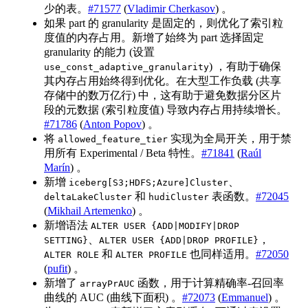
少的表。
#71577
(
Vladimir Cherkasov
) 。
如果 part 的 granularity 是固定的，则优化了索引粒
度值的内存占用。新增了始终为 part 选择固定
granularity 的能力 (设置
) ，有助于确保
use_const_adaptive_granularity
其内存占用始终得到优化。在大型工作负载 (共享
存储中的数万亿行) 中，这有助于避免数据分区片
段的元数据 (索引粒度值) 导致内存占用持续增长。
#71786
(
Anton Popov
) 。
将
实现为全局开关，用于禁
allowed_feature_tier
用所有 Experimental / Beta 特性。
#71841
(
Raúl
Marín
) 。
新增
、
iceberg[S3;HDFS;Azure]Cluster
和
表函数。
#72045
deltaLakeCluster
hudiCluster
(
Mikhail Artemenko
) 。
新增语法
ALTER USER {ADD|MODIFY|DROP
、
，
SETTING}
ALTER USER {ADD|DROP PROFILE}
和
也同样适用。
#72050
ALTER ROLE
ALTER PROFILE
(
pufit
) 。
新增了
函数，用于计算精确率-召回率
arrayPrAUC
曲线的 AUC (曲线下面积) 。
#72073
(
Emmanuel
) 。