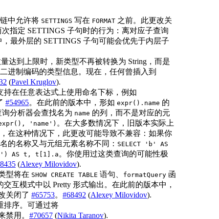
链中允许将
写在
之前。此更改关
SETTINGS
FORMAT
指定 SETTINGS 子句时的行为：离对应子查询
中，最外层的 SETTINGS 子句可能会优先于内层子
数量达到上限时，新类型不再被转换为 String，而是
带二进制编码的类型信息。现在，任何曾插入到
32
(
Pavel Kruglov
).
支持在任意表达式上使用命名下标，例如
了
#54965
。在此前的版本中，形如
的
expr().name
查询分析器会查找名为
的列，而不是对应的元
name
。在大多数情况下，旧版本实际上
expr(), 'name')
，在这种情况下，此更改可能导致不兼容：如果你
名的名称又与元组元素名称不同：
SELECT 'b' AS
。你使用过这类查询的可能性极
') AS t, t[1].a
8435
(
Alexey Milovidov
).
类型将在
语句、
函
SHOW CREATE TABLE
formatQuery
的交互模式中以 Pretty 形式输出。在此前的版本中，
改关闭了
#65753
。
#68492
(
Alexey Milovidov
).
重排序。可通过将
来禁用。
#70657
(
Nikita Taranov
).