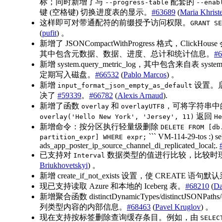
标；同时新增了与
配套的
--progress-table
--enab
键 (空格键) 切换进度表的显示。
#63689
(
Maria Khrist
这样即可对带通配符的前缀授予访问权限。
GRANT SE
(
pufit
) 。
新增了 JSONCompactWithProgress 格式，Cli
其中包含元数据、数据、进度、总计和统计信息。
#6
新增 system.query_metric_log，其中包含来自表
定期写入磁盘。
#66532
(
Pablo Marcos
) 。
新增
设置。启
input_format_json_empty_as_default
决了
#59339
。
#66782
(
Alexis Arnaud
).
新增了函数
和
，可将字符串中
overlay
overlayUTF8
返回
overlay('Hello New York', 'Jersey', 11)
He
新增命令：按分区执行轻量级删除
DELETE FROM [db
``` VM-114-29-tos :) se
partition_expr] WHERE expr;
ads_app_poster_ip_source_channel_di_replicated_local;.
已支持对
数据类型的值进行比较，比较时
Interval
Briukhovetskyi
) 。
新增 create_if_not_exists 设置，使 CREATE 语句默
现已支持读取 Azure 和本地的 Iceberg 表。
#68210
(
Da
新增聚合函数 distinctDynamicTypes/distinctJSONPa
列类型内容的内部信息。
#68463
(
Pavel Kruglov
) 。
现在支持按标签删除查询缓存条目。例如，由
SELEC