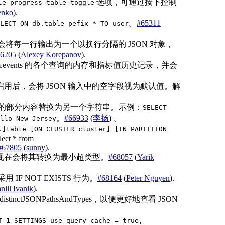
选项，可通过按下控制
le-progress-table-toggle
enko
).
。
#65311
LECT ON db.table_pefix_* TO user
ckHouse 会将每一行输出为一个以换行分隔的 JSON 对象，
6205
(
Alexey Korepanov
).
 system.events 的各个查询的内存和指标值历史记录，并会
用后，会将 JSON 输入中的空字段视为默认值。解
的部分内容替换为另一个字符串。示例：
SELECT
。
#66933
(
李扬
) 。
llo New Jersey
.]table [ON CLUSTER cluster] [IN PARTITION
lect * from
#67805
(
sunny
).
现在会将其转换为最小超类型。
#68057
(
Yarik
认采用 IF NOT EXISTS 行为。
#68164
(
Peter Nguyen
).
niil Ivanik
).
ths/distinctJSONPathsAndTypes，以便更好地查看 JSON
T 1 SETTINGS use_query_cache = true,