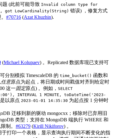
题 (此前可能导致
Invalid column type for
错误) ，修复方式
, got LowCardinality(String)
型。
#70716
(
Azat Khuzhin
).
0
(
Michael Kolupaev
) 。Replicated 数据库现已支持可
模拟 TimescaleDB 的
函数和
time_bucket()
以
任意
原点为起点，将日期或时间戳值对齐到给定时
000 这一
固定
原点) 。例如，
SELECT
:00'), INTERVAL 1 MINUTE, toDateTime('2023-
这是以原点
为起点按 1 分钟时
2023-01-01 14:35:30
 。
::MongoDB 迁移到新的驱动 mongocxx；移除对已弃用旧
DB 类型；支持在 MongoDB 端执行 WHERE 和
加以限制。
#63279
(
Kirill Nikiforov
) 。
用于打印一个表格，显示查询执行期间不断变化的指