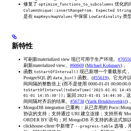
修复了
优化的问
optimize_functions_to_subcolumns
ColumnUnique::insertRangeFrom. Expected String
是在
/
中保留
类
mapKeys
mapValues
LowCardinality
新特性
可刷新materialized view 现已可用于生产环境。
#7055
刷新materialized view。
#60669
(
Michael Kolupaev
) 。
函数
现已新增一个重载形式，可分别
toStartOfInterval()
PostgreSQL 的
函数。(
#55619
)。它允许
date_bin()
间间隔的整数倍上 (而不是使用 0000-01-01 00:00:00.
toStartOfInterval(toDateTime('2023-01-01 14:45
返回
，
01-01 14:35:30'));
2023-01-01 14:44:30
间间隔对齐后的结果。
#56738
(
Yarik Briukhovetskyi
)
MongoDB integration 已重构：从已弃用的 Poco
协议的支持；支持通过 URI 建立连接；支持所有 Mongo
ORDER BY 语句；对 MongoDB 不支持的表达式
clickhouse-client 中新增了
选项，
--progress-table