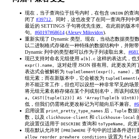
现在，当子查询位于括号内时，在包含
的查询
UNION
闭了
#39712
。同时，这也改变了在同一查询序列中两次
最近的 SETTINGS 子句将优先生效。在此前的版本
句。
#60197
#68614
(
Alexey Milovidov
).
重新实现了 Dynamic 类型。现在，当动态数据类型
以二进制格式存储在一种特殊的数据结构中，并附
Dynamic 列中的类型都可以作为子列读取出来。
#681
现已支持对命名元组使用
这样的表达式，也
a[b].c
。这对处理 JSON 很有用。此更改关闭
expr().name
表达式会被解析为
，
tupleElement(expr(), name)
组元素；而在新版本中，它会被改为
tupleElement(
并不能正常工作，但也可以设想一种非常罕见的场景
将元组元素名称存储在某个列或别名中，而该列或别
a, CAST([tuple(123)] AS 'Array(Tuple(b UInt8))
低，但我们仍需将此更改标记为可能向后不兼容。
#6
启用设置
后，
数据
print_pretty_type_names
Tuple
数，以及
和
clickhouse-client
clickhouse-local
此设置仅适用于
查询和
。此更
DESCRIBE
toTypeName
现在默认允许对
子句中的过滤条件进行
[PRE]WHERE
设置为
allow_reorder_prewhere_conditions
false