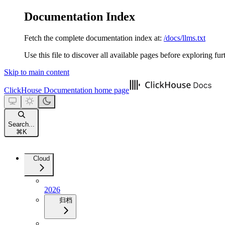
Documentation Index
Fetch the complete documentation index at:
/docs/llms.txt
Use this file to discover all available pages before exploring fur
Skip to main content
ClickHouse Documentation
home page
Search...
⌘
K
Cloud
2026
归档