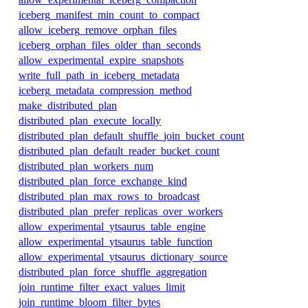
iceberg_manifest_min_count_to_compact
allow_iceberg_remove_orphan_files
iceberg_orphan_files_older_than_seconds
allow_experimental_expire_snapshots
write_full_path_in_iceberg_metadata
iceberg_metadata_compression_method
make_distributed_plan
distributed_plan_execute_locally
distributed_plan_default_shuffle_join_bucket_count
distributed_plan_default_reader_bucket_count
distributed_plan_workers_num
distributed_plan_force_exchange_kind
distributed_plan_max_rows_to_broadcast
distributed_plan_prefer_replicas_over_workers
allow_experimental_ytsaurus_table_engine
allow_experimental_ytsaurus_table_function
allow_experimental_ytsaurus_dictionary_source
distributed_plan_force_shuffle_aggregation
join_runtime_filter_exact_values_limit
join_runtime_bloom_filter_bytes