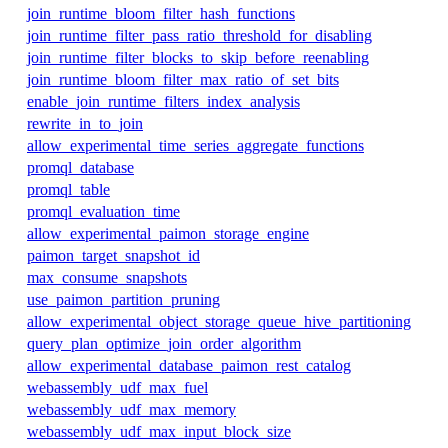
join_runtime_bloom_filter_hash_functions
join_runtime_filter_pass_ratio_threshold_for_disabling
join_runtime_filter_blocks_to_skip_before_reenabling
join_runtime_bloom_filter_max_ratio_of_set_bits
enable_join_runtime_filters_index_analysis
rewrite_in_to_join
allow_experimental_time_series_aggregate_functions
promql_database
promql_table
promql_evaluation_time
allow_experimental_paimon_storage_engine
paimon_target_snapshot_id
max_consume_snapshots
use_paimon_partition_pruning
allow_experimental_object_storage_queue_hive_partitioning
query_plan_optimize_join_order_algorithm
allow_experimental_database_paimon_rest_catalog
webassembly_udf_max_fuel
webassembly_udf_max_memory
webassembly_udf_max_input_block_size