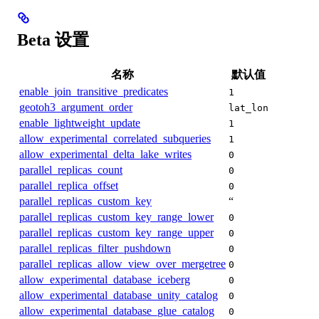
Beta 设置
名称
默认值
enable_join_transitive_predicates
1
geotoh3_argument_order
lat_lon
enable_lightweight_update
1
allow_experimental_correlated_subqueries
1
allow_experimental_delta_lake_writes
0
parallel_replicas_count
0
parallel_replica_offset
0
parallel_replicas_custom_key
“
parallel_replicas_custom_key_range_lower
0
parallel_replicas_custom_key_range_upper
0
parallel_replicas_filter_pushdown
0
parallel_replicas_allow_view_over_mergetree
0
allow_experimental_database_iceberg
0
allow_experimental_database_unity_catalog
0
allow_experimental_database_glue_catalog
0