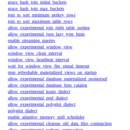
grace_hash_join_initial_buckets
grace_hash_join_max_buckets
join_to_sort_minimum_perkey_rows
join_to_sort_maximum_table_rows
allow_experimental_join_right_table_sorting
allow_experimental_json_lazy_type_hints
enable_streaming_queries
allow_experimental_window_view
window_view_clean_interval
window_view_heartbeat_interval
wait_for_window_view_fire_signal_timeout
stop_refreshable_materialized_views_on_startup
allow_experimental_database_materialized_postgresql
allow_experimental_database_hms_catalog
allow_experimental_kusto_dialect
allow_experimental_prql_dialect
allow_experimental_polyglot_dialect
polyglot_dialect
enable_adaptive_memory_spill_scheduler
allow_experimental_cleanup_old_data_files_compaction
allow_experimental_iceberg_compaction