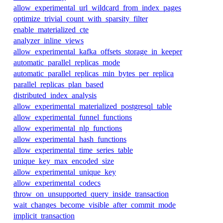
allow_experimental_url_wildcard_from_index_pages
optimize_trivial_count_with_sparsity_filter
enable_materialized_cte
analyzer_inline_views
allow_experimental_kafka_offsets_storage_in_keeper
automatic_parallel_replicas_mode
automatic_parallel_replicas_min_bytes_per_replica
parallel_replicas_plan_based
distributed_index_analysis
allow_experimental_materialized_postgresql_table
allow_experimental_funnel_functions
allow_experimental_nlp_functions
allow_experimental_hash_functions
allow_experimental_time_series_table
unique_key_max_encoded_size
allow_experimental_unique_key
allow_experimental_codecs
throw_on_unsupported_query_inside_transaction
wait_changes_become_visible_after_commit_mode
implicit_transaction