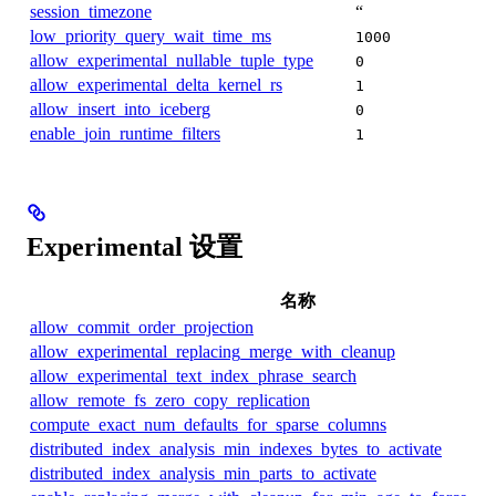
session_timezone
“
low_priority_query_wait_time_ms
1000
allow_experimental_nullable_tuple_type
0
allow_experimental_delta_kernel_rs
1
allow_insert_into_iceberg
0
enable_join_runtime_filters
1
Experimental 设置
名称
allow_commit_order_projection
allow_experimental_replacing_merge_with_cleanup
allow_experimental_text_index_phrase_search
allow_remote_fs_zero_copy_replication
compute_exact_num_defaults_for_sparse_columns
distributed_index_analysis_min_indexes_bytes_to_activate
distributed_index_analysis_min_parts_to_activate