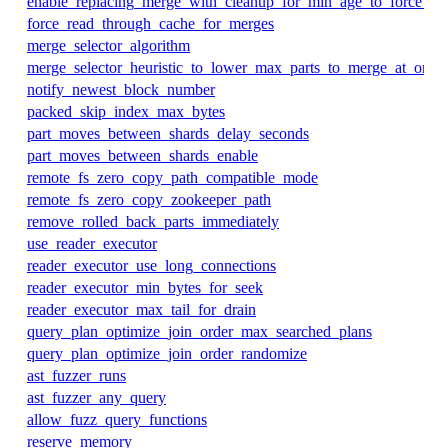
enable_replacing_merge_with_cleanup_for_min_age_to_force_me
force_read_through_cache_for_merges
merge_selector_algorithm
merge_selector_heuristic_to_lower_max_parts_to_merge_at_once
notify_newest_block_number
packed_skip_index_max_bytes
part_moves_between_shards_delay_seconds
part_moves_between_shards_enable
remote_fs_zero_copy_path_compatible_mode
remote_fs_zero_copy_zookeeper_path
remove_rolled_back_parts_immediately
use_reader_executor
reader_executor_use_long_connections
reader_executor_min_bytes_for_seek
reader_executor_max_tail_for_drain
query_plan_optimize_join_order_max_searched_plans
query_plan_optimize_join_order_randomize
ast_fuzzer_runs
ast_fuzzer_any_query
allow_fuzz_query_functions
reserve_memory