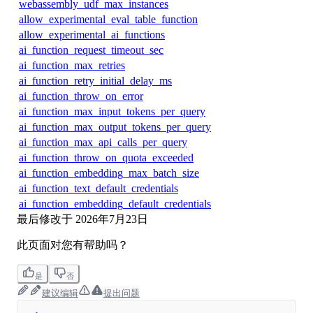
webassembly_udf_max_instances
allow_experimental_eval_table_function
allow_experimental_ai_functions
ai_function_request_timeout_sec
ai_function_max_retries
ai_function_retry_initial_delay_ms
ai_function_throw_on_error
ai_function_max_input_tokens_per_query
ai_function_max_output_tokens_per_query
ai_function_max_api_calls_per_query
ai_function_throw_on_quota_exceeded
ai_function_embedding_max_batch_size
ai_function_text_default_credentials
ai_function_embedding_default_credentials
最后修改于
2026年7月23日
此页面对您有帮助吗？
是
否
建议编辑
提出问题